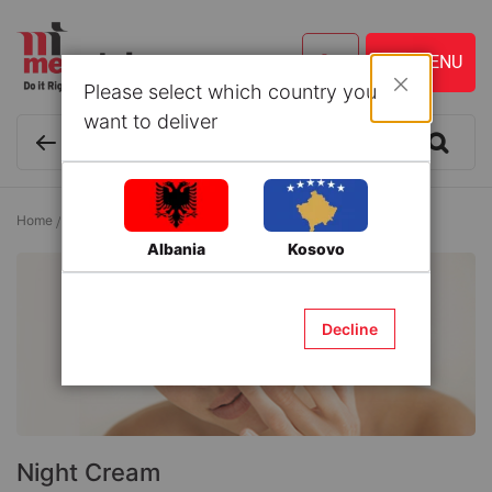
Please select which country you
Close
want to deliver
Home
Pharmacy
Face Care
Night Cream
Albania
Kosovo
Decline
Night Cream