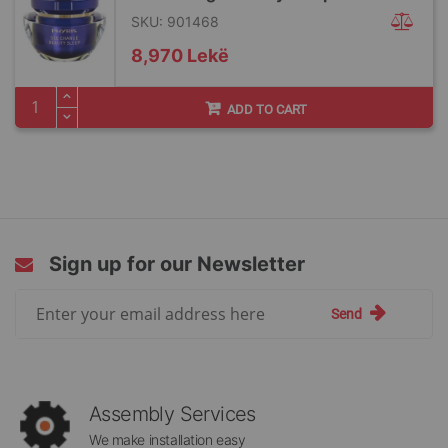
SKU: 901468
8,970 Lekë
ADD TO CART
Sign up for our Newsletter
Sign
Send
Up
for
Our
Newsletter:
Assembly Services
We make installation easy