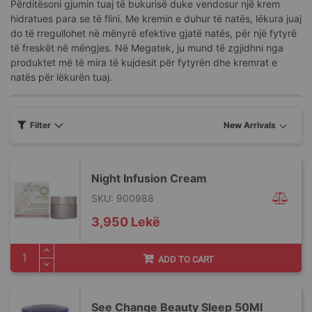
Përditësoni gjumin tuaj të bukurisë duke vendosur një krem
hidratues para se të flini. Me kremin e duhur të natës, lëkura juaj
do të rregullohet në mënyrë efektive gjatë natës, për një fytyrë
të freskët në mëngjes. Në Megatek, ju mund të zgjidhni nga
produktet më të mira të kujdesit për fytyrën dhe kremrat e
natës për lëkurën tuaj.
Filter
Night Infusion Cream
SKU: 900988
3,950 Lekë
ADD TO CART
See Change Beauty Sleep 50Ml