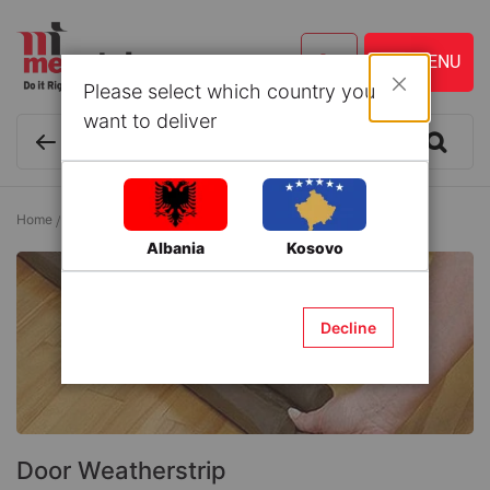
Please select which country you
Close
want to deliver
Home
Wood
Weatherstripping
Door Weatherstrip
Albania
Kosovo
Decline
Door Weatherstrip