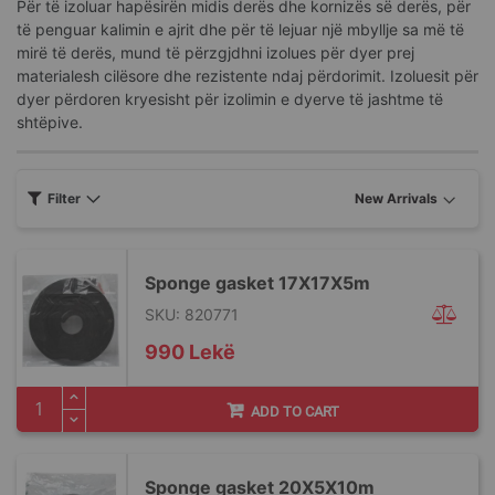
Për të izoluar hapësirën midis derës dhe kornizës së derës, për
të penguar kalimin e ajrit dhe për të lejuar një mbyllje sa më të
mirë të derës, mund të përzgjdhni izolues për dyer prej
materialesh cilësore dhe rezistente ndaj përdorimit. Izoluesit për
dyer përdoren kryesisht për izolimin e dyerve të jashtme të
shtëpive.
Filter
Sponge gasket 17X17X5m
SKU: 820771
990 Lekë
ADD TO CART
Sponge gasket 20X5X10m