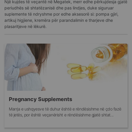
Një kujdes të veçantë në Megatek, merr edhe përkujdesja gjatë
periudhës së shtatëzanisë dhe pas lindjes, duke siguruar
suplemente të ndryshme por edhe aksesorë si: pompa gjiri,
artikuj higjiene, kremëra për parandalimin e tharjeve dhe
plasaritjeve në lëkurë.
Pregnancy Supplements
Marrja e ushqyesve të duhur është e rëndësishme në çdo fazë
të jetës, por është veçanërisht e rëndësishme gjatë shtat...