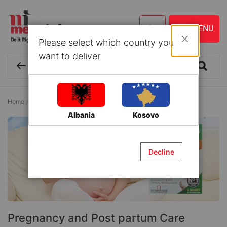
Please select which country you
Close
want to deliver
Home
Pharmacy
Pregnancy and Post partum Care
Albania
Kosovo
Decline
Pregnancy and Post partum Care