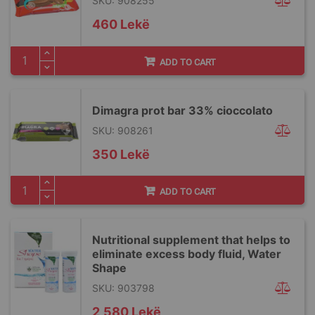
SKU: 908255
460 Lekë
ADD TO CART
Dimagra prot bar 33% cioccolato
SKU: 908261
350 Lekë
ADD TO CART
Nutritional supplement that helps to
eliminate excess body fluid, Water
Shape
SKU: 903798
2,580 Lekë