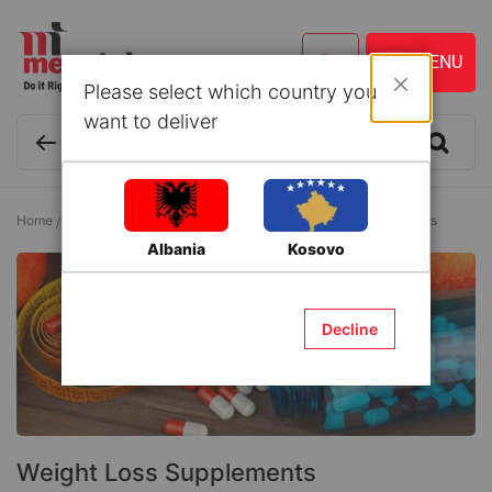
Please select which country you
Close
want to deliver
Home
Pharmacy
Weight Loss Products
Weight Loss Supplements
Albania
Kosovo
Decline
Weight Loss Supplements