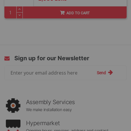
ADD TO CART
Sign up for our Newsletter
Sign
Send
Up
for
Our
Newsletter:
Assembly Services
We make installation easy
Hypermarket
Opening hours, services, address and contact