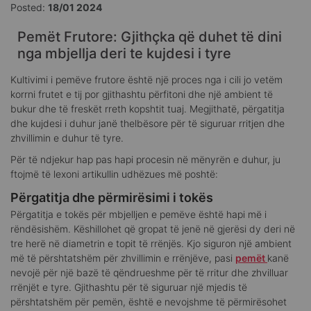
Posted:
18/01 2024
Pemët Frutore: Gjithçka që duhet të dini
nga mbjellja deri te kujdesi i tyre
Kultivimi i pemëve frutore është një proces nga i cili jo vetëm
korrni frutet e tij por gjithashtu përfitoni dhe një ambient të
bukur dhe të freskët rreth kopshtit tuaj. Megjithatë, përgatitja
dhe kujdesi i duhur janë thelbësore për të siguruar rritjen dhe
zhvillimin e duhur të tyre.
Për të ndjekur hap pas hapi procesin në mënyrën e duhur, ju
ftojmë të lexoni artikullin udhëzues më poshtë:
Përgatitja dhe përmirësimi i tokës
Përgatitja e tokës për mbjelljen e pemëve është hapi më i
rëndësishëm. Këshillohet që gropat të jenë në gjerësi dy deri në
tre herë në diametrin e topit të rrënjës. Kjo siguron një ambient
më të përshtatshëm për zhvillimin e rrënjëve, pasi
pemët
kanë
nevojë për një bazë të qëndrueshme për të rritur dhe zhvilluar
rrënjët e tyre. Gjithashtu për të siguruar një mjedis të
përshtatshëm për pemën, është e nevojshme të përmirësohet