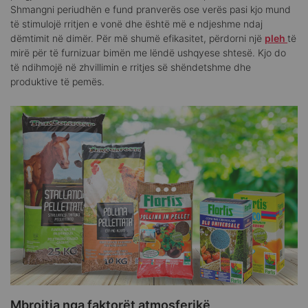
Shmangni periudhën e fund pranverës ose verës pasi kjo mund
të stimulojë rritjen e vonë dhe është më e ndjeshme ndaj
dëmtimit në dimër. Për më shumë efikasitet, përdorni një
pleh
të
mirë për të furnizuar bimën me lëndë ushqyese shtesë. Kjo do
të ndihmojë në zhvillimin e rritjes së shëndetshme dhe
produktive të pemës.
Mbrojtja nga faktorët atmosferikë