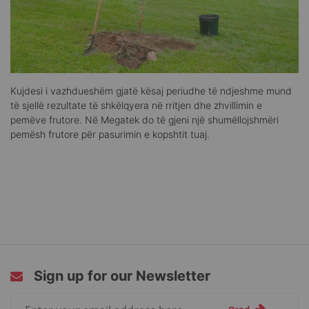
Kujdesi i vazhdueshëm gjatë kësaj periudhe të ndjeshme mund
të sjellë rezultate të shkëlqyera në rritjen dhe zhvillimin e
pemëve frutore. Në Megatek do të gjeni një shumëllojshmëri
pemësh frutore për pasurimin e kopshtit tuaj.
Sign up for our Newsletter
Sign