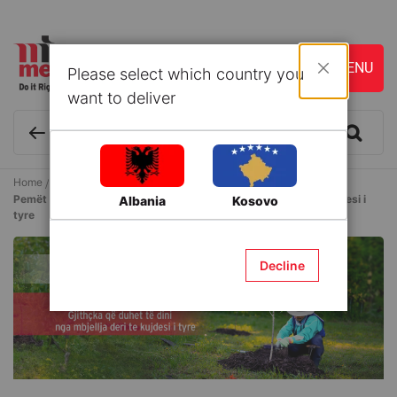
Please select which country you
Close
want to deliver
Home
Articles
Pemët Frutore: Gjithçka që duhet të dini nga mbjellja deri te kujdesi i
Albania
Kosovo
tyre
Decline