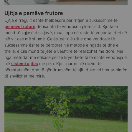
Ujitja e pemëve frutore
Ujitja e rregullt është thelbësore për rritjen e suksesshme të
pemëve frutore
derisa ato të vendosen plotësisht. Kjo fazë
mund të zgjasë disa javë, muaj, apo në raste të veçanta, deri në
një vit ose më shumë. Çelësi për një ujitje dhe vendosje të
suksesshme është të përdoret një metodë e ngadaltë dhe e
thellë, e cila mund të jetë e vështirë të realizohet me dorë. Një
nga metodat më efikase për të kryer këtë fazë është vendosja e
një
sistemi ujitës
me pika. Kjo siguron një dozim të
përshtatshëm dhe të qëndrueshëm të ujit, duke ndihmuar bimën
të zhvillohet më mirë.