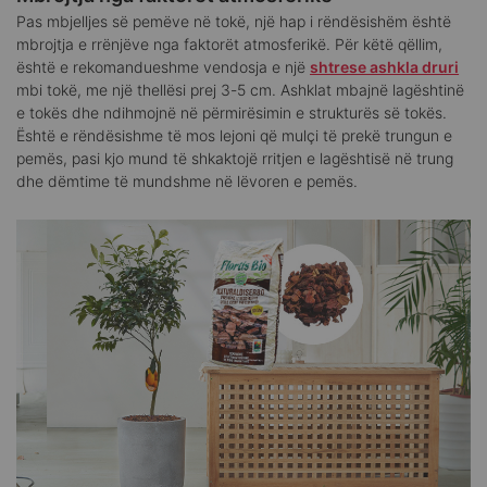
Pas mbjelljes së pemëve në tokë, një hap i rëndësishëm është
mbrojtja e rrënjëve nga faktorët atmosferikë. Për këtë qëllim,
është e rekomandueshme vendosja e një
shtrese ashkla druri
mbi tokë, me një thellësi prej 3-5 cm. Ashklat mbajnë lagështinë
e tokës dhe ndihmojnë në përmirësimin e strukturës së tokës.
Është e rëndësishme të mos lejoni që mulçi të prekë trungun e
pemës, pasi kjo mund të shkaktojë rritjen e lagështisë në trung
dhe dëmtime të mundshme në lëvoren e pemës.