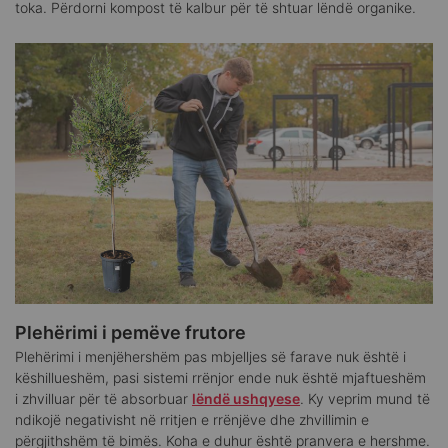
toka. Përdorni kompost të kalbur për të shtuar lëndë organike.
Plehërimi i pemëve frutore
Plehërimi i menjëhershëm pas mbjelljes së farave nuk është i
këshillueshëm, pasi sistemi rrënjor ende nuk është mjaftueshëm
i zhvilluar për të absorbuar
lëndë ushqyese
. Ky veprim mund të
ndikojë negativisht në rritjen e rrënjëve dhe zhvillimin e
përgjithshëm të bimës. Koha e duhur është pranvera e hershme.