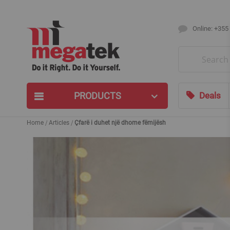
Online: +355
Search
PRODUCTS
Deals
Home
Articles
Çfarë i duhet një dhome fëmijësh