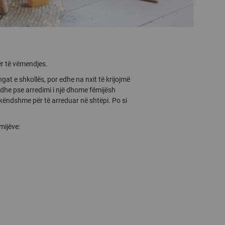
dër të vëmendjes.
angat e shkollës, por edhe na nxit të krijojmë
Edhe pse arredimi i një dhome fëmijësh
ë këndshme për të arreduar në shtëpi. Po si
mijëve: