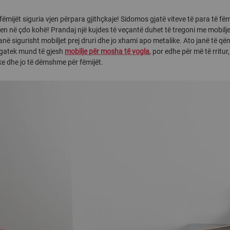
fëmijët siguria vjen përpara gjithçkaje! Sidomos gjatë viteve të para të fëmij
ten në çdo kohë! Prandaj një kujdes të veçantë duhet të tregoni me mobilje
anë sigurisht mobiljet prej druri dhe jo xhami apo metalike. Ato janë të q
egatek mund të gjesh
mobilje për mosha të vogla
, por edhe për më të rritur
ike dhe jo të dëmshme për fëmijët.