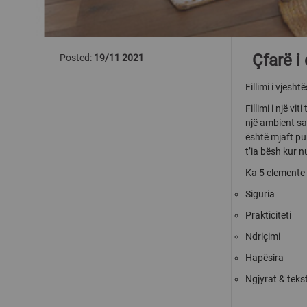
Çfarë i
Posted:
19/11 2021
Fillimi i vjesh
Fillimi i një v
një ambient sa
është mjaft pun
t’ia bësh kur nu
Ka 5 elemente 
Siguria
Prakticiteti
Ndriçimi
Hapësira
Ngjyrat & teks