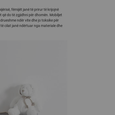
ërisë, fëmijët janë të prirur të krijojnë
t që do të zgjidhni për dhomën. Mobiljet
ëndrueshme ndër vite dhe jo toksike për
, të cilat janë ndërtuar nga materiale dhe