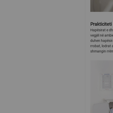
Prakticiteti
Hapësirat e dh
vegjël në ambie
duhen hapësira
rrobat, lodrat
shmangin rrëm