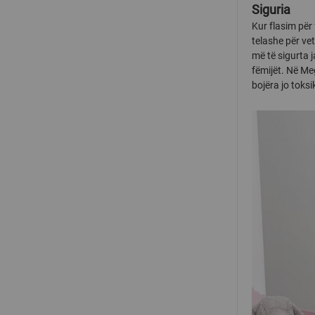
Siguria
Kur flasim për 
telashe për ve
më të sigurta j
fëmijët. Në M
bojëra jo toks