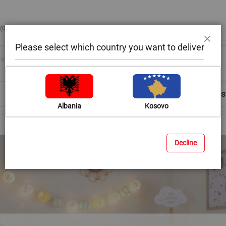
 (0)42388399 / Email:
online-support@megateksa.com
Please select which country you want to deliver
Close
Shop by Room
Blog
Help & Advice
Login/Regis
Albania
Kosovo
Decline