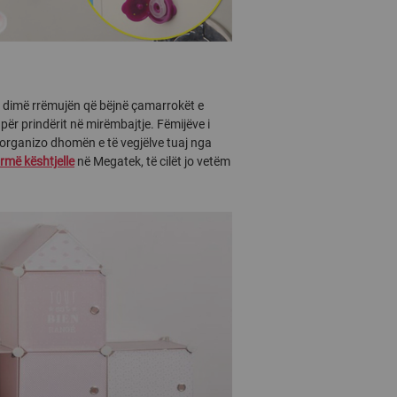
 e dimë rrëmujën që bëjnë çamarrokët e
për prindërit në mirëmbajtje. Fëmijëve i
 organizo dhomën e të vegjëlve tuaj nga
më kështjelle
në Megatek, të cilët jo vetëm