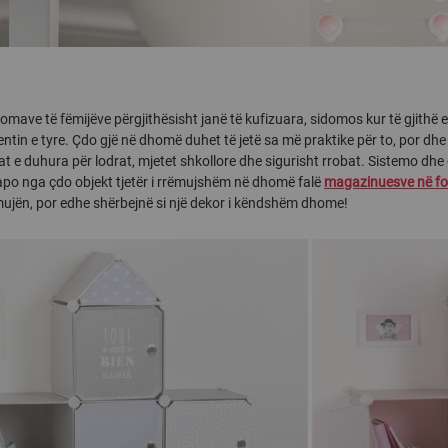
omave të fëmijëve përgjithësisht janë të kufizuara, sidomos kur të gjithë
ntin e tyre. Çdo gjë në dhomë duhet të jetë sa më praktike për to, por dhe 
t e duhura për lodrat, mjetet shkollore dhe sigurisht rrobat. Sistemo dhe
 apo nga çdo objekt tjetër i rrëmujshëm në dhomë falë
magazinuesve në for
ujën, por edhe shërbejnë si një dekor i këndshëm dhome!