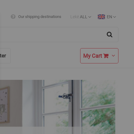
Lekë
ALL
EN
Our shipping destinations
Currency
Language
Search
My Cart
ter