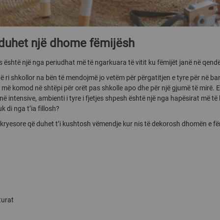
 duhet një dhome fëmijësh
tës është një nga periudhat më të ngarkuara të vitit ku fëmijët janë në qen
iti të ri shkollor na bën të mendojmë jo vetëm për përgatitjen e tyre për në b
 më komod në shtëpi për orët pas shkolle apo dhe për një gjumë të mirë. 
ë intensive, ambienti i tyre i fjetjes shpesh është një nga hapësirat më t
k di nga t’ia fillosh?
kryesore që duhet t’i kushtosh vëmendje kur nis të dekorosh dhomën e fë
turat