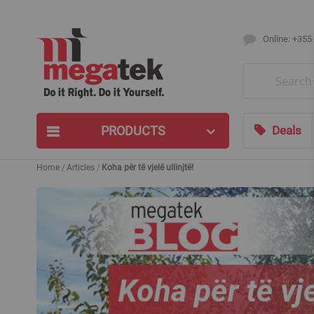
Online: +355
Search
PRODUCTS
Deals
Home
Articles
Koha për të vjelë ullinjtë!