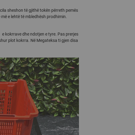
 cila sheshon të gjithë tokën përreth pemës
të më e lehtë të mbledhësh prodhimin.
e kokrrave dhe ndotjen e tyre. Pas prerjes
shur plot kokrra. Në Megateksa ti gjen disa