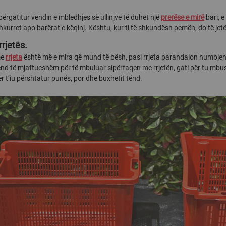
të përgatitur vendin e mbledhjes së ullinjve të duhet një
prerëse e mirë
bari, e
hkurret apo barërat e këqinj. Kështu, kur ti të shkundësh pemën, do të je
rrjetës.
 me
rrjeta
është më e mira që mund të bësh, pasi rrjeta parandalon humbjen 
 vend të mjaftueshëm për të mbuluar sipërfaqen me rrjetën, gati për tu mbu
për t’iu përshtatur punës, por dhe buxhetit tënd.