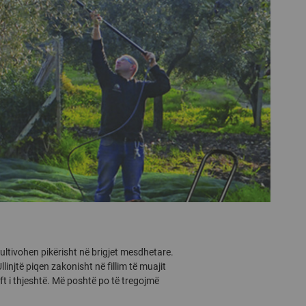
kultivohen pikërisht në brigjet mesdhetare.
linjtë piqen zakonisht në fillim të muajit
aft i thjeshtë. Më poshtë po të tregojmë