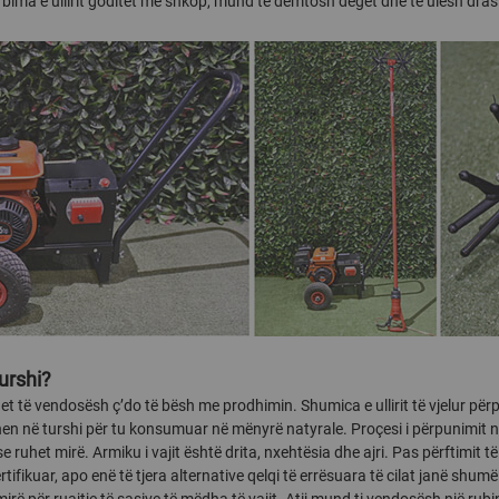
 bima e ullirit goditet me shkop, mund të dëmtosh degët dhe të ulësh drastik
turshi?
et të vendosësh ç’do të bësh me prodhimin. Shumica e ullirit të vjelur përp
en në turshi për tu konsumuar në mënyrë natyrale. Proçesi i përpunimit ndik
e ruhet mirë. Armiku i vajit është drita, nxehtësia dhe ajri. Pas përftimit t
tifikuar, apo enë të tjera alternative qelqi të errësuara të cilat janë shumë
mirë për ruajtje të sasive të mëdha të vajit. Atij mund ti vendosësh një rubine