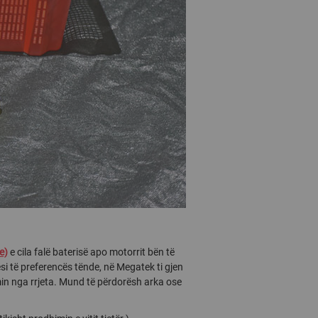
e)
e cila falë baterisë apo motorrit bën të
si të preferencës tënde, në Megatek ti gjen
in nga rrjeta. Mund të përdorësh arka ose