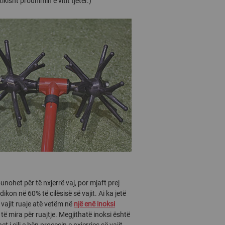
isht prodhimin e vitit tjetër.)
unohet për të nxjerrë vaj, por mjaft prej
on në 60% të cilësisë së vajit. Ai ka jetë
ë vajit ruaje atë vetëm në
një enë inoksi
 të mira për ruajtje. Megjithatë inoksi është
t i cili e bën proçesin e nxjerrjes së vajit