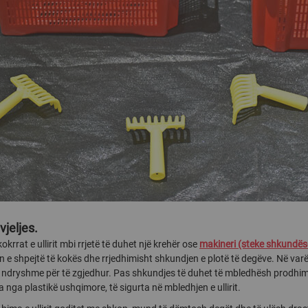
vjeljes.
okrrat e ullirit mbi rrjetë të duhet një krehër ose
makineri (steke shkundës
n e shpejtë të kokës dhe rrjedhimisht shkundjen e plotë të degëve. Në varë
 ndryshme për të zgjedhur. Pas shkundjes të duhet të mbledhësh prodhim
 nga plastikë ushqimore, të sigurta në mbledhjen e ullirit.