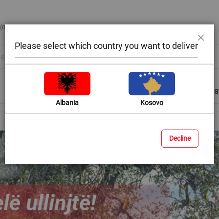
 (0)42388399 / Email:
online-support@megateksa.com
Please select which country you want to deliver
Close
Shop by Room
Blog
Help & Advice
Login/Regis
Albania
Kosovo
Decline