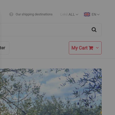
Lekë
ALL
EN
Our shipping destinations
Currency
Language
Search
My Cart
ter