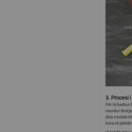
3. Procesi i 
Për të hedhur k
mundur lëvizje
disa modele të
kova të përbëra