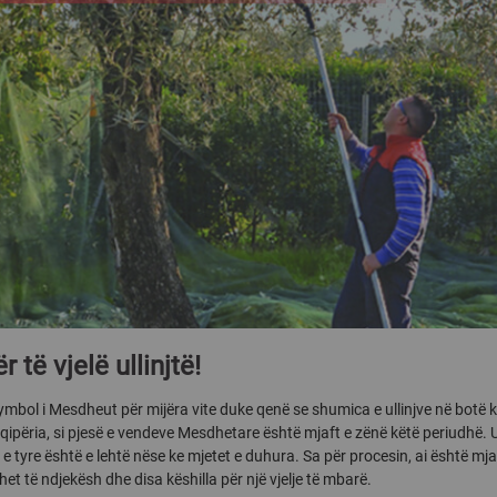
 të vjelë ullinjtë!
 symbol i Mesdheut për mijëra vite duke qenë se shumica e ullinjve në botë 
qipëria, si pjesë e vendeve Mesdhetare është mjaft e zënë këtë periudhë. Ul
a e tyre është e lehtë nëse ke mjetet e duhura. Sa për procesin, ai është mj
et të ndjekësh dhe disa këshilla për një vjelje të mbarë.