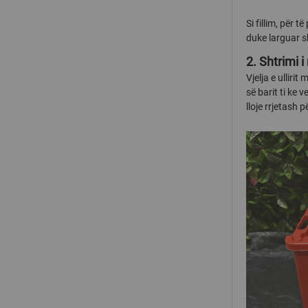
Si fillim, për 
duke larguar s
2. Shtrimi i 
Vjelja e ullirit
së barit ti ke
lloje rrjetash 