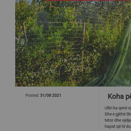
Koha për
Posted:
31/08 2021
Ulliri ka qenë
Dhe e gjithë Sh
tetor dhe vjelj
hapat që të duh