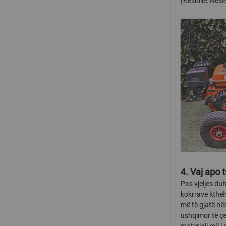
(Këshillë: Nëse
4. Vaj apo 
Pas vjeljes duh
kokrrave ktheh
më të gjatë nës
ushqimor të çer
materiali më i 