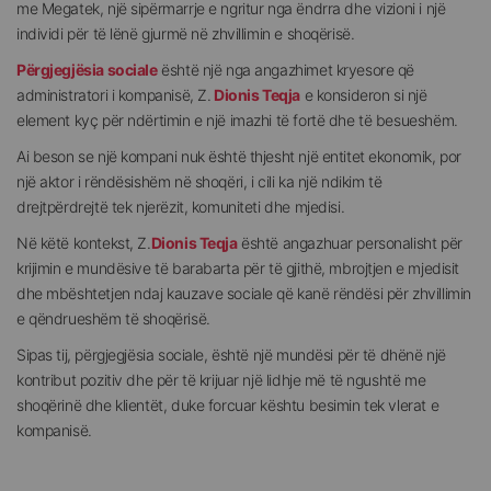
me Megatek, një sipërmarrje e ngritur nga ëndrra dhe vizioni i një
individi për të lënë gjurmë në zhvillimin e shoqërisë.
Përgjegjësia sociale
është një nga angazhimet kryesore që
administratori i kompanisë, Z.
Dionis Teqja
e konsideron si një
element kyç për ndërtimin e një imazhi të fortë dhe të besueshëm.
Ai beson se një kompani nuk është thjesht një entitet ekonomik, por
një aktor i rëndësishëm në shoqëri, i cili ka një ndikim të
drejtpërdrejtë tek njerëzit, komuniteti dhe mjedisi.
Në këtë kontekst, Z.
Dionis Teqja
është angazhuar personalisht për
krijimin e mundësive të barabarta për të gjithë, mbrojtjen e mjedisit
dhe mbështetjen ndaj kauzave sociale që kanë rëndësi për zhvillimin
e qëndrueshëm të shoqërisë.
Sipas tij, përgjegjësia sociale, është një mundësi për të dhënë një
kontribut pozitiv dhe për të krijuar një lidhje më të ngushtë me
shoqërinë dhe klientët, duke forcuar kështu besimin tek vlerat e
kompanisë.