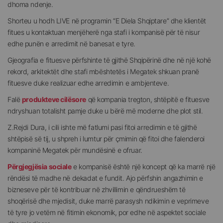
dhoma ndenje.
Shorteu u hodh LIVE në programin “E Diela Shqiptare” dhe klientët
fitues u kontaktuan menjëherë nga stafi i kompanisë për të nisur
edhe punën e arredimit në banesat e tyre.
Gjeografia e fituesve përfshinte të gjithë Shqipërinë dhe në një kohë
rekord, arkitektët dhe stafi mbështetës i Megatek shkuan pranë
fituesve duke realizuar edhe arredimin e ambjenteve.
Falë
produkteve cilësore
që kompania tregton, shtëpitë e fituesve
ndryshuan totalisht pamje duke u bërë më moderne dhe plot stil.
Z.Rejdi Dura, i cili ishte më fatlumi pasi fitoi arredimin e të gjithë
shtëpisë së tij, u shpreh i lumtur për çmimin që fitoi dhe falenderoi
kompaninë Megatek për mundësinë e ofruar.
Përgjegjësia sociale
e kompanisë është një koncept që ka marrë një
rëndësi të madhe në dekadat e fundit. Ajo përfshin angazhimin e
bizneseve për të kontribuar në zhvillimin e qëndrueshëm të
shoqërisë dhe mjedisit, duke marrë parasysh ndikimin e veprimeve
të tyre jo vetëm në fitimin ekonomik, por edhe në aspektet sociale