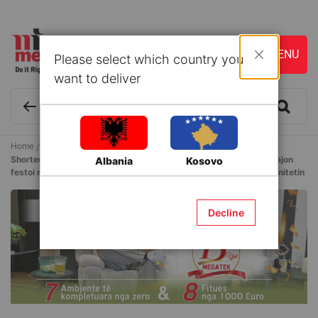
Please select which country you
Close
want to deliver
Home
Articles
Shorteu i Madh "15 Vite Megatek" - Hipermarketi më i madh në rajon
Albania
Kosovo
festoi me plot dhurata, fitues dhe më shumë angazhim për komunitetin
Decline