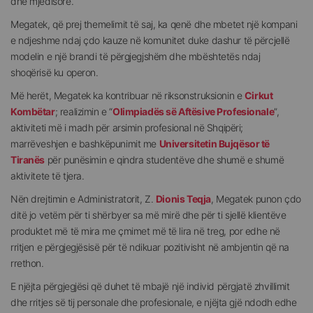
dhe mjedisore.
Megatek, që prej themelimit të saj, ka qenë dhe mbetet një kompani
e ndjeshme ndaj çdo kauze në komunitet duke dashur të përcjellë
modelin e një brandi të përgjegjshëm dhe mbështetës ndaj
shoqërisë ku operon.
Më herët, Megatek ka kontribuar në riksonstruksionin e
Cirkut
Kombëtar
; realizimin e “
Olimpiadës së Aftësive Profesionale
”,
aktiviteti më i madh për arsimin profesional në Shqipëri;
marrëveshjen e bashkëpunimit me
Universitetin Bujqësor të
Tiranës
për punësimin e qindra studentëve dhe shumë e shumë
aktivitete të tjera.
Nën drejtimin e Administratorit, Z.
Dionis Teqja
, Megatek punon çdo
ditë jo vetëm për ti shërbyer sa më mirë dhe për ti sjellë klientëve
produktet më të mira me çmimet më të lira në treg, por edhe në
rritjen e përgjegjësisë për të ndikuar pozitivisht në ambjentin që na
rrethon.
E njëjta përgjegjësi që duhet të mbajë një individ përgjatë zhvillimit
dhe rritjes së tij personale dhe profesionale, e njëjta gjë ndodh edhe