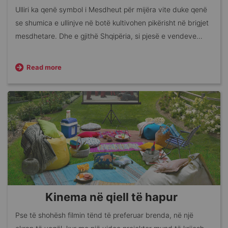
Ulliri ka qenë symbol i Mesdheut për mijëra vite duke qenë
se shumica e ullinjve në botë kultivohen pikërisht në brigjet
mesdhetare. Dhe e gjithë Shqipëria, si pjesë e vendeve
Mesdhetare është mjaft e zënë këtë periudhë.
Read more
Kinema në qiell të hapur
Pse të shohësh filmin tënd të preferuar brenda, në një