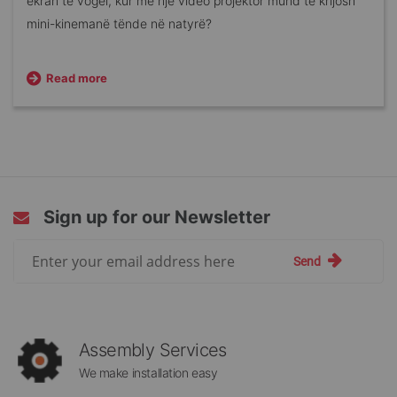
ekran të vogël, kur me një video projektor mund të krijosh
mini-kinemanë tënde në natyrë?
Read more
Sign up for our Newsletter
Sign
Send
Up
for
Our
Newsletter:
Assembly Services
We make installation easy