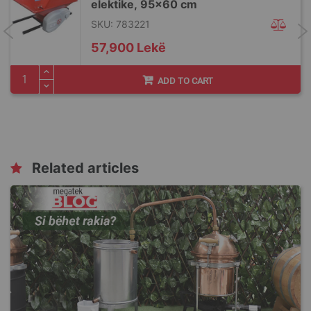
elektike, 95x60 cm
SKU: 783221
57,900 Lekë
ADD TO CART
Related articles