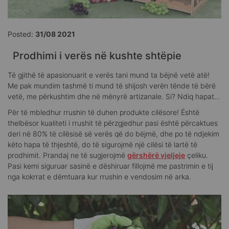
Posted:
31/08 2021
Prodhimi i verës në kushte shtëpie
Të gjithë të apasionuarit e verës tani mund ta bëjnë vetë atë!
Me pak mundim tashmë ti mund të shijosh verën tënde të bërë
vetë, me përkushtim dhe në mënyrë artizanale. Si? Ndiq hapat...
Për të mbledhur rrushin të duhen produkte cilësore! Është
thelbësor kualiteti i rrushit të përzgjedhur pasi është përcaktues
deri në 80% të cilësisë së verës që do bëjmë, dhe po të ndjekim
këto hapa të thjeshtë, do të sigurojmë një cilësi të lartë të
prodhimit. Prandaj ne të sugjerojmë
gërshërë vjeljeje
çeliku.
Pasi kemi siguruar sasinë e dëshiruar fillojmë me pastrimin e tij
nga kokrrat e dëmtuara kur rrushin e vendosim në arka.