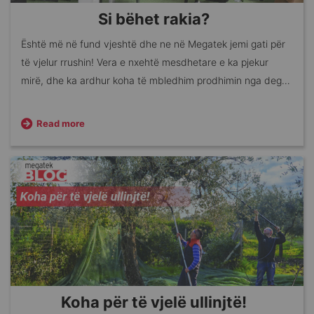
Si bëhet rakia?
Është më në fund vjeshtë dhe ne në Megatek jemi gati për
të vjelur rrushin! Vera e nxehtë mesdhetare e ka pjekur
mirë, dhe ka ardhur koha të mbledhim prodhimin nga degët
e rënduara me ëmbëlsi. Arsyeja? Rakia.
Read more
Koha për të vjelë ullinjtë!