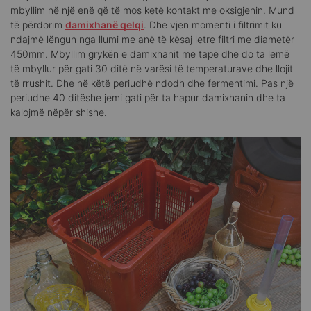
mbyllim në një enë që të mos ketë kontakt me oksigjenin. Mund
të përdorim
damixhanë qelqi
. Dhe vjen momenti i filtrimit ku
ndajmë lëngun nga llumi me anë të kësaj letre filtri me diametër
450mm. Mbyllim grykën e damixhanit me tapë dhe do ta lemë
të mbyllur për gati 30 ditë në varësi të temperaturave dhe llojit
të rrushit. Dhe në këtë periudhë ndodh dhe fermentimi. Pas një
periudhe 40 ditëshe jemi gati për ta hapur damixhanin dhe ta
kalojmë nëpër shishe.