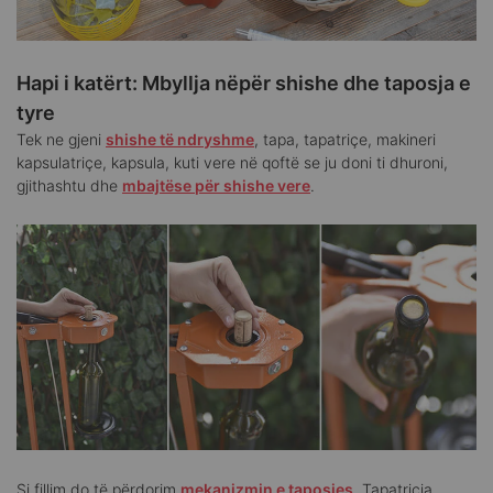
Hapi i katërt: Mbyllja nëpër shishe dhe taposja e
tyre
Tek ne gjeni
shishe të ndryshme
, tapa, tapatriçe, makineri
kapsulatriçe, kapsula, kuti vere në qoftë se ju doni ti dhuroni,
gjithashtu dhe
mbajtëse për shishe vere
.
Si fillim do të përdorim
mekanizmin e taposjes
. Tapatriçja