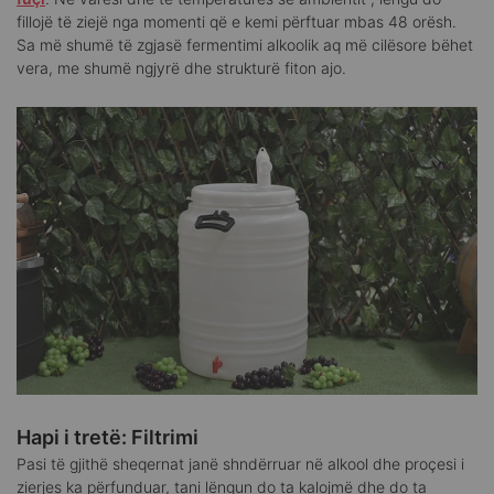
fillojë të ziejë nga momenti që e kemi përftuar mbas 48 orësh.
Sa më shumë të zgjasë fermentimi alkoolik aq më cilësore bëhet
vera, me shumë ngjyrë dhe strukturë fiton ajo.
Hapi i tretë: Filtrimi
Pasi të gjithë sheqernat janë shndërruar në alkool dhe proçesi i
zierjes ka përfunduar, tani lëngun do ta kalojmë dhe do ta