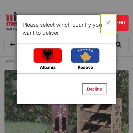
Please select which country you
Close
want to deliver
Home
Articles
Prodhimi i verës në kushte shtëpie
Albania
Kosovo
Decline