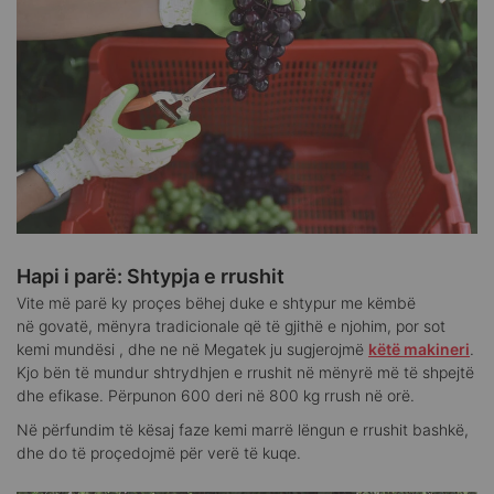
Hapi i parë: Shtypja e rrushit
Vite më parë ky proçes bëhej duke e shtypur me këmbë
në govatë, mënyra tradicionale që të gjithë e njohim, por sot
kemi mundësi , dhe ne në Megatek ju sugjerojmë
këtë makineri
.
Kjo bën të mundur shtrydhjen e rrushit në mënyrë më të shpejtë
dhe efikase. Përpunon 600 deri në 800 kg rrush në orë.
Në përfundim të kësaj faze kemi marrë lëngun e rrushit bashkë,
dhe do të proçedojmë për verë të kuqe.