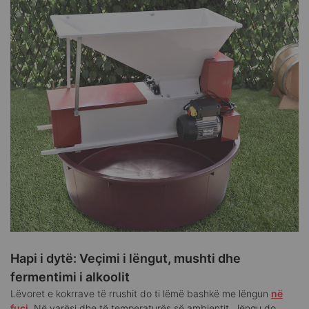
Hapi i dytë: Veçimi i lëngut, mushti dhe
fermentimi i alkoolit
Lëvoret e kokrrave të rrushit do ti lëmë bashkë me lëngun
në
fuçi
. Në varësi dhe të temperaturës së ambientit , lëngu do