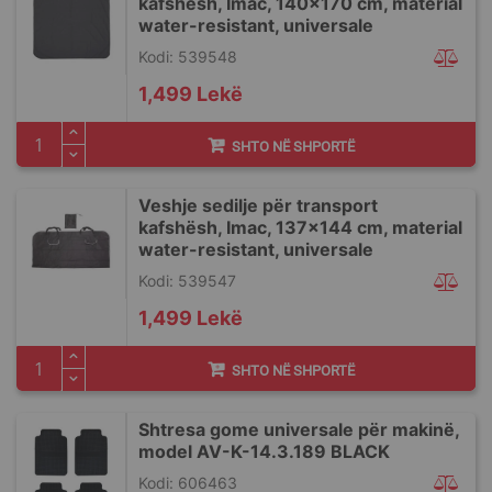
kafshësh, Imac, 140x170 cm, material
water-resistant, universale
Kodi: 539548
1,499 Lekë
SHTO NË SHPORTË
Veshje sedilje për transport
kafshësh, Imac, 137x144 cm, material
water-resistant, universale
Kodi: 539547
1,499 Lekë
SHTO NË SHPORTË
Shtresa gome universale për makinë,
model AV-K-14.3.189 BLACK
Kodi: 606463