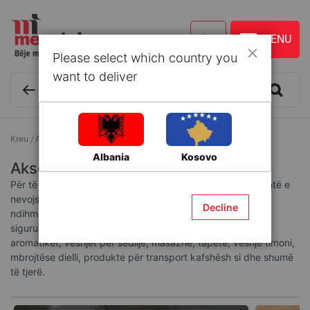
Please select which country you
Mbyll
want to deliver
Kreu
Aksesorë makinash
Aksesorë të brendshëm
Albania
Kosovo
Aksesorë të brendshëm
Për të krijuar një komoditet maksimal në makinën tuaj, është e
nevojshme që të shtoni disa aksesorë mjaft praktikë që ju
Decline
ndihmojnë gjatë orëve të gjata të udhëtimit. Megatek ka
siguruar një gamë të gjerë të këtyre aksesorëve siç janë
aromatikët, veshjet për sedilje, masazhe, tapete, veshje timoni,
mbrojtëse dielli, produkte për transport kafshësh si dhe shumë
të tjerë.