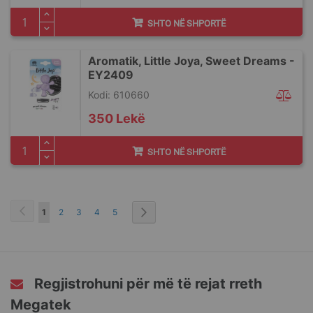
SHTO NË SHPORTË
Aromatik, Little Joya, Sweet Dreams -
EY2409
Kodi: 610660
350 Lekë
SHTO NË SHPORTË
Faqja
You're currently reading page
Faqja
Faqja
Faqja
Faqja
1
2
3
4
5
Regjistrohuni për më të rejat rreth
Megatek