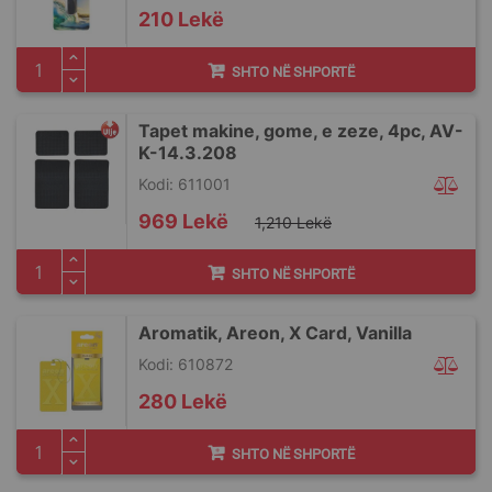
210 Lekë
SHTO NË SHPORTË
Tapet makine, gome, e zeze, 4pc, AV-
K-14.3.208
Kodi: 611001
Special
969 Lekë
1,210 Lekë
Price
SHTO NË SHPORTË
Aromatik, Areon, X Card, Vanilla
Kodi: 610872
280 Lekë
SHTO NË SHPORTË