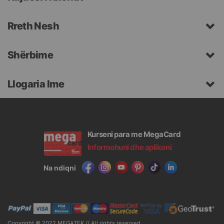
Rreth Nesh
Shërbime
Llogaria Ime
Kurseni para me MegaCard
Informohuni dhe aplikoni
Na ndiqni
Copyright © 2022 MEGATEK // All rights reserved