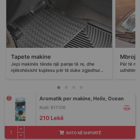
Tapete makine
Mbrojtë
Jepi makinës tënde një pamje të re, dhe
Për të mos
njëkohësisht kujdesu për të duke zgjedhur
udhëtimit
mes tapeteve prej gome universale t...
e diellit,
Aromatik per makine, Helix, Ocean
Kodi: 611106
210 Lekë
SHTO NË SHPORTË