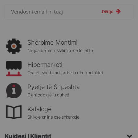
Regjistrohuni
Dërgo
për
më
të
rejat
rreth
Shërbime Montimi
Megatek:
Ne jua bëjme instalimin më të lehtë
Hipermarketi
Oraret, shërbimet, adresa dhe kontaktet
Pyetje të Shpeshta
Gjeni çdo gjë ju duhet!
Katalogë
Shikoje online ose shkarkoje
Kujdesi I Klientit