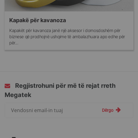
Kapakë për kavanoza
Kapakët për kavanoza janë një aksesor i domosdoshëm për
biznese që prodhojnë ushqime të ambalazhuara apo edhe për
për...
Regjistrohuni për më të rejat rreth
Megatek
Regjistrohuni
Dërgo
për
më
të
rejat