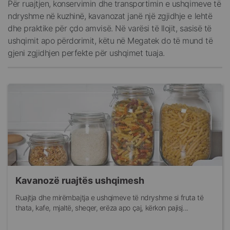
Për ruajtjen, konservimin dhe transportimin e ushqimeve të
ndryshme në kuzhinë, kavanozat janë një zgjidhje e lehtë
dhe praktike për çdo amvisë. Në varësi të llojit, sasisë të
ushqimit apo përdorimit, këtu në Megatek do të mund të
gjeni zgjidhjen perfekte për ushqimet tuaja.
Kavanozë ruajtës ushqimesh
Ruajtja dhe mirëmbajtja e ushqimeve të ndryshme si fruta të
thata, kafe, mjaltë, sheqer, erëza apo çaj, kërkon pajisj...