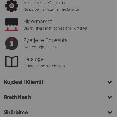
rreth
Shërbime Montimi
Megatek:
Ne jua bëjme instalimin më të lehtë
Hipermarketi
Oraret, shërbimet, adresa dhe kontaktet
Pyetje të Shpeshta
Gjeni çdo gjë ju duhet!
Katalogë
Shikoje online ose shkarkoje
Kujdesi I Klientit
Rreth Nesh
Shërbime