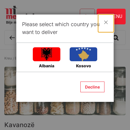
Please select which country you
Mbyll
want to deliver
Kreu
Enë kuzhine dhe Aksesorë
Kavanozë
Albania
Kosovo
Decline
Kavanozë