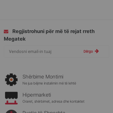
Regjistrohuni për më të rejat rreth
Megatek
Regjistrohuni
Dërgo
për
më
të
rejat
rreth
Shërbime Montimi
Megatek:
Ne jua bëjme instalimin më të lehtë
Hipermarketi
Oraret, shërbimet, adresa dhe kontaktet