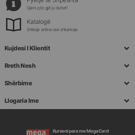
Pyetje të Shpeshta
Gjeni çdo gjë ju duhet!
Katalogë
Shikoje online ose shkarkoje
Kujdesi I Klientit
Rreth Nesh
Shërbime
Llogaria Ime
Kurseni para me MegaCard