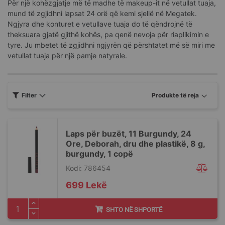
Për një kohëzgjatje më të madhe të makeup-it në vetullat tuaja,
mund të zgjidhni lapsat 24 orë që kemi sjellë në Megatek.
Ngjyra dhe konturet e vetullave tuaja do të qëndrojnë të
theksuara gjatë gjithë kohës, pa qenë nevoja për riaplikimin e
tyre. Ju mbetet të zgjidhni ngjyrën që përshtatet më së miri me
vetullat tuaja për një pamje natyrale.
Filter
Laps për buzët, 11 Burgundy, 24
Ore, Deborah, dru dhe plastikë, 8 g,
burgundy, 1 copë
Kodi: 786454
699 Lekë
SHTO NË SHPORTË