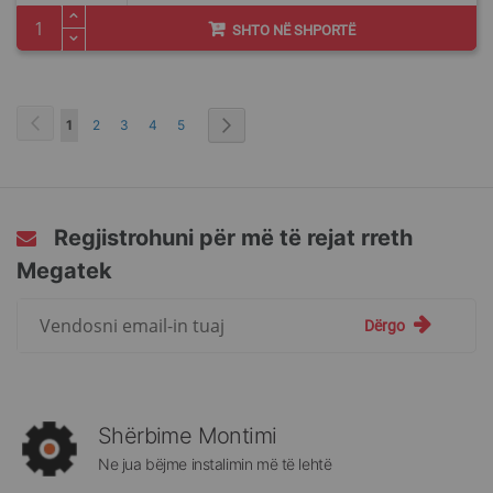
SHTO NË SHPORTË
Faqja
You're currently reading page
Faqja
Faqja
Faqja
Faqja
1
2
3
4
5
Regjistrohuni për më të rejat rreth
Megatek
Regjistrohuni
Dërgo
për
më
të
rejat
rreth
Shërbime Montimi
Megatek:
Ne jua bëjme instalimin më të lehtë