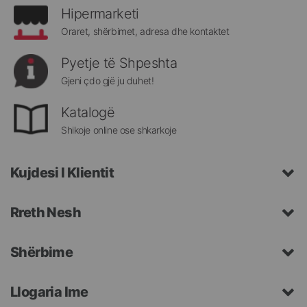
Hipermarketi
Oraret, shërbimet, adresa dhe kontaktet
Pyetje të Shpeshta
Gjeni çdo gjë ju duhet!
Katalogë
Shikoje online ose shkarkoje
Kujdesi I Klientit
Rreth Nesh
Shërbime
Llogaria Ime