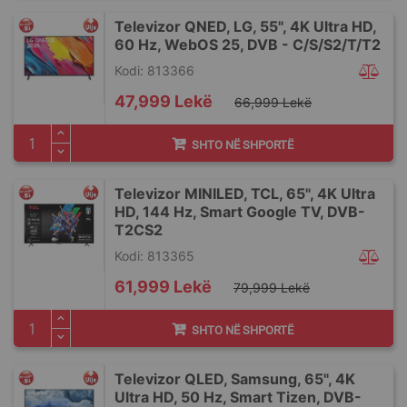
Televizor QNED, LG, 55", 4K Ultra HD,
60 Hz, WebOS 25, DVB - C/S/S2/T/T2
Kodi: 813366
Special
47,999 Lekë
66,999 Lekë
Price
SHTO NË SHPORTË
Televizor MINILED, TCL, 65", 4K Ultra
HD, 144 Hz, Smart Google TV, DVB-
T2CS2
Kodi: 813365
Special
61,999 Lekë
79,999 Lekë
Price
SHTO NË SHPORTË
Televizor QLED, Samsung, 65", 4K
Ultra HD, 50 Hz, Smart Tizen, DVB-