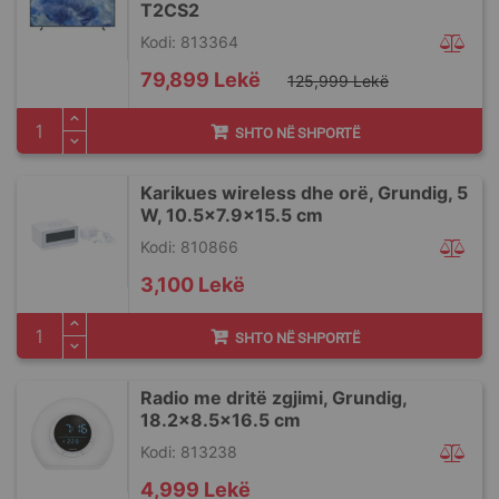
T2CS2
Kodi: 813364
Special
79,899 Lekë
125,999 Lekë
Price
SHTO NË SHPORTË
Karikues wireless dhe orë, Grundig, 5
W, 10.5x7.9x15.5 cm
Kodi: 810866
3,100 Lekë
SHTO NË SHPORTË
Radio me dritë zgjimi, Grundig,
18.2x8.5x16.5 cm
Kodi: 813238
4,999 Lekë