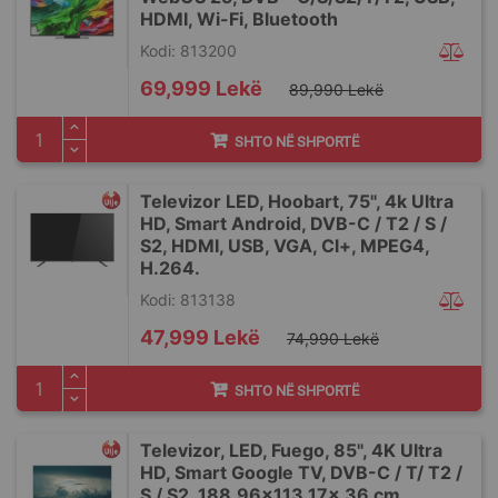
HDMI, Wi-Fi, Bluetooth
Kodi: 813200
Special
69,999 Lekë
89,990 Lekë
Price
SHTO NË SHPORTË
Televizor LED, Hoobart, 75", 4k Ultra
HD, Smart Android, DVB-C / T2 / S /
S2, HDMI, USB, VGA, Cl+, MPEG4,
H.264.
Kodi: 813138
Special
47,999 Lekë
74,990 Lekë
Price
SHTO NË SHPORTË
Televizor, LED, Fuego, 85", 4K Ultra
HD, Smart Google TV, DVB-C / T/ T2 /
S / S2, 188.96x113.17x 36 cm