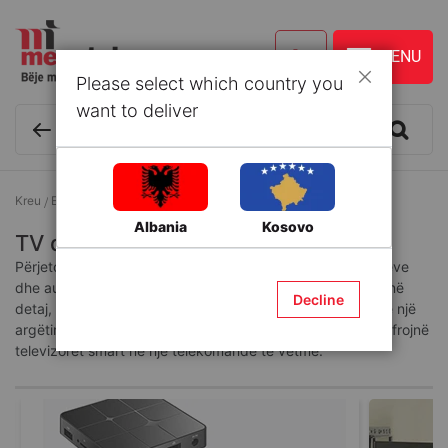
Please select which country you
Mbyll
want to deliver
Kreu
Elektroshtëpiake
TV dhe Audio
Albania
Kosovo
TV dhe Audio
Përjetoni eksperienca unike me risitë e fundit te televizorëve
dhe audiove. Shijoni ngjyra perfekte, pamje të qartë deri në
Decline
detaj, audio të pastër që do e kthejnë kohën tuaj të lirë në një
argëtim të vërtetë. Zbuloni mundësitë e pafundme që ju ofrojnë
televizorët smart në një telekomandë të vetme.