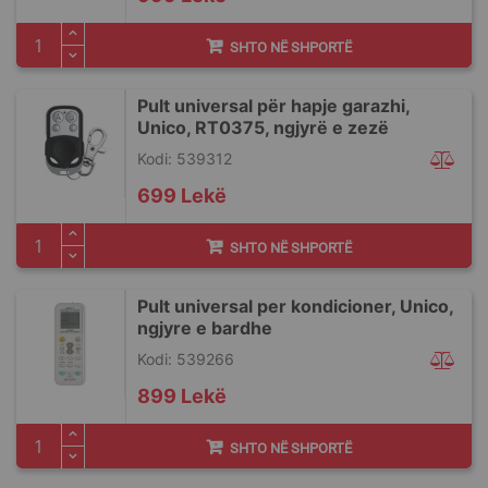
SHTO NË SHPORTË
Pult universal për hapje garazhi,
Unico, RT0375, ngjyrë e zezë
Kodi: 539312
699 Lekë
SHTO NË SHPORTË
Pult universal per kondicioner, Unico,
ngjyre e bardhe
Kodi: 539266
899 Lekë
SHTO NË SHPORTË