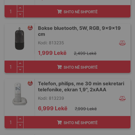
SHTO NË SHPORTË
Bokse bluetooth, 5W, RGB, 9x9x19
cm
Kodi: 813235
Special
1,999 Lekë
2,499 Lekë
Price
SHTO NË SHPORTË
Telefon, philips, me 30 min sekretari
telefonike, ekran 1,9", 2xAAA
Kodi: 813239
Special
6,999 Lekë
7,999 Lekë
Price
SHTO NË SHPORTË