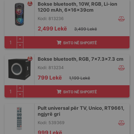
Bokse bluetooth, 10W, RGB, Li-ion
1200 mAh, 6x16x39cm
Kodi: 813236
Special
2,499 Lekë
3,499 Lekë
Price
SHTO NË SHPORTË
Bokse bluetooth, RGB, 7x7.3x7.3 cm
Kodi: 813234
Special
799 Lekë
1,199 Lekë
Price
SHTO NË SHPORTË
Pult universal për TV, Unico, RT9661,
ngjyrë gri
Kodi: 539369
999 Lekë