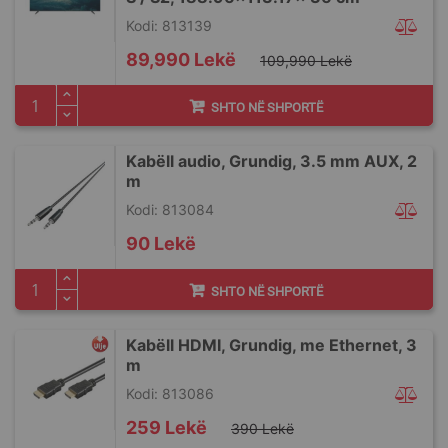
Kodi: 813139
Special
89,990 Lekë
109,990 Lekë
Price
SHTO NË SHPORTË
Kabëll audio, Grundig, 3.5 mm AUX, 2
m
Kodi: 813084
90 Lekë
SHTO NË SHPORTË
Kabëll HDMI, Grundig, me Ethernet, 3
m
Kodi: 813086
Special
259 Lekë
390 Lekë
Price