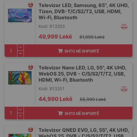
Televizor LED, Samsung, 65", 4K UHD,
Tizen, DVB-T/C/S2/T2, USB, HDMI,
Wi-Fi, Bluetooth
Kodi: 813205
Special
49,999 Lekë
81,990 Lekë
Price
SHTO NË SHPORTË
Televizor Nano LED, LG, 55", 4K UHD,
WebOS 25, DVB - C/S/S2/T/T2, USB,
HDMI, Wi-Fi, Bluetooth
Kodi: 813201
Special
44,990 Lekë
55,990 Lekë
Price
SHTO NË SHPORTË
Televizor QNED EVO, LG, 55", 4K UHD,
WebOS 25, DVB - C/S/S2/T/T2, USB,