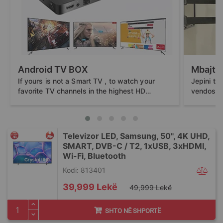
Android TV BOX
Mbajtë
If yours is not a Smart TV , to watch your
Jepini te
favorite TV channels in the highest HD
vendosur 
quality, you need a decoder capable...
mur! Mbaj
Televizor LED, Samsung, 50", 4K UHD,
SMART, DVB-C / T2, 1xUSB, 3xHDMI,
Wi-Fi, Bluetooth
Kodi: 813401
Special
39,999 Lekë
49,999 Lekë
Price
SHTO NË SHPORTË