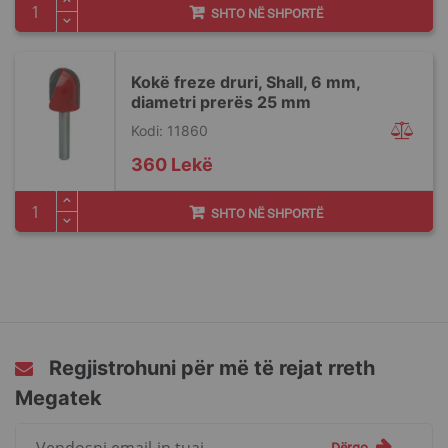
SHTO NË SHPORTË
Kokë freze druri, Shall, 6 mm,
diametri prerës 25 mm
Kodi: 11860
360 Lekë
SHTO NË SHPORTË
Regjistrohuni për më të rejat rreth
Megatek
Regjistrohuni