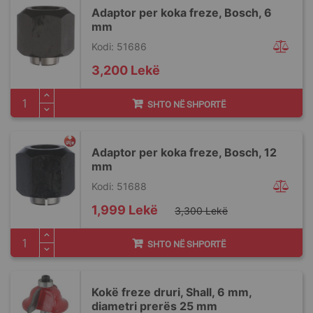
Adaptor per koka freze, Bosch, 6
mm
Kodi: 51686
3,200 Lekë
SHTO NË SHPORTË
Adaptor per koka freze, Bosch, 12
mm
Kodi: 51688
Special
1,999 Lekë
3,300 Lekë
Price
SHTO NË SHPORTË
Kokë freze druri, Shall, 6 mm,
diametri prerës 25 mm