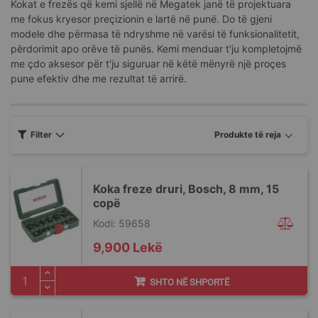
Kokat e frezës që kemi sjellë në Megatek janë të projektuara
me fokus kryesor preçizionin e lartë në punë. Do të gjeni
modele dhe përmasa të ndryshme në varësi të funksionalitetit,
përdorimit apo orëve të punës. Kemi menduar t'ju kompletojmë
me çdo aksesor për t'ju siguruar në këtë mënyrë një proçes
pune efektiv dhe me rezultat të arrirë.
Filter
Koka freze druri, Bosch, 8 mm, 15
copë
Kodi: 59658
9,900 Lekë
SHTO NË SHPORTË