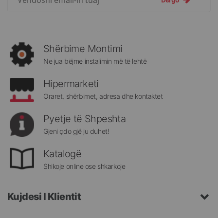
Dërgo
për
më
të
rejat
rreth
Shërbime Montimi
Megatek:
Ne jua bëjme instalimin më të lehtë
Hipermarketi
Oraret, shërbimet, adresa dhe kontaktet
Pyetje të Shpeshta
Gjeni çdo gjë ju duhet!
Katalogë
Shikoje online ose shkarkoje
Kujdesi I Klientit