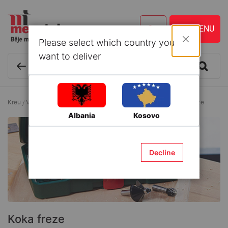
Please select which country you
Mbyll
want to deliver
Kreu
Vegla dhe Aksesorë
Aksesorë për vegla elektrike
Koka freze
Albania
Kosovo
Decline
Koka freze