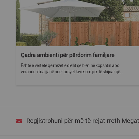
Çadra ambienti për përdorim familjare
Është e vërtetë që rrezet e diellit që bien në kopshtin apo
verandën tuaj janë ndër arsyet kryesore për të shijuar që...
Regjistrohuni për më të rejat rreth Mega