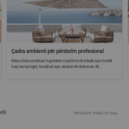
Çadra ambienti për përdorim profesional
Nëse e keni arreduar hapësirën e jashtme të lokalit apo hotelit
tuaj me karriget, tavolinat apo aksesorët dekorues dh...
Regjistrohuni
tek
për
më
të