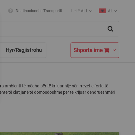
Lekë
ALL
AL
Destinacionet e Transportit
Currency
Language
Search
Shporta ime
Hyr/Regjistrohu
a ambienti të mëdha për të krijuar hije nën rrezet e forta të
ente të clat janë të domosdoshme për të krijuar qëndrueshmëri