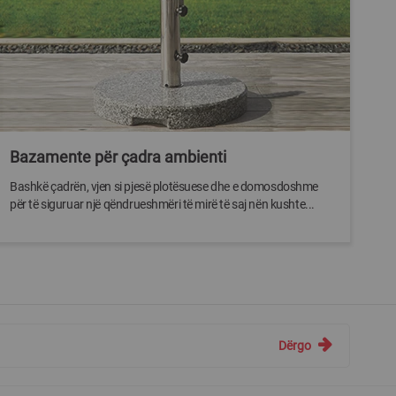
Bazamente për çadra ambienti
Bashkë çadrën, vjen si pjesë plotësuese dhe e domosdoshme
për të siguruar një qëndrueshmëri të mirë të saj nën kushte...
Dërgo