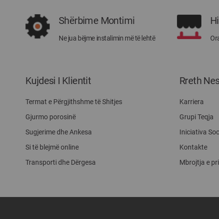
Shërbime Montimi
H
Ne jua bëjme instalimin më të lehtë
Ora
Kujdesi I Klientit
Rreth Ne
Termat e Përgjithshme të Shitjes
Karriera
Gjurmo porosinë
Grupi Teqja
Sugjerime dhe Ankesa
Iniciativa Soc
Si të blejmë online
Kontakte
Transporti dhe Dërgesa
Mbrojtja e pr