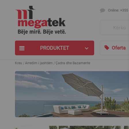
Online: +355
Search
PRODUKTET
Oferta
Kreu
Arredim i jashtëm
Çadra dhe Bazamente