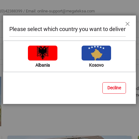
 (0)42388399 / Email:
online-support@megateksa.com
Please select which country you want to deliver
Mbyll
Bli sipas ambientit
Blog & Ide
Ndihmë & Këshilla
Albania
Kosovo
Çadra dhe Bazamente
Decline
Arredoni hapësirat e jashtme të shtëpisë apo biznesit tuaj, me çadr
diellit. Në Megatek do të gjeni përmasa të ndryshme si dhe bazam
në mbajtjen dhe fiksimin e çadrave.