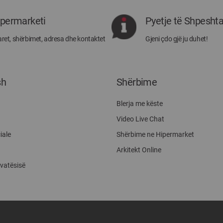
rejat
rreth
ipermarketi
Pyetje të Shpesht
Megatek:
ret, shërbimet, adresa dhe kontaktet
Gjeni çdo gjë ju duhet!
sh
Shërbime
Blerja me këste
Video Live Chat
iale
Shërbime ne Hipermarket
Arkitekt Online
ivatësisë