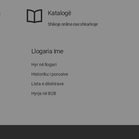
a
Katalogë
Shikoje online ose shkarkoje
Llogaria Ime
Hyr në llogari
Historiku i porosive
Lista e dëshirave
Hyrja në B2B