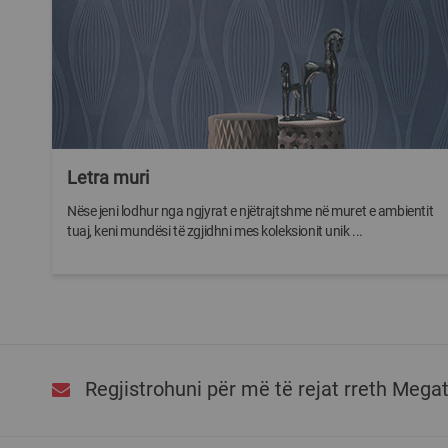
Letra muri
Nëse jeni lodhur nga ngjyrat e njëtrajtshme në muret e ambientit
tuaj, keni mundësi të zgjidhni mes koleksionit unik ...
Regjistrohuni për më të rejat rreth Mega