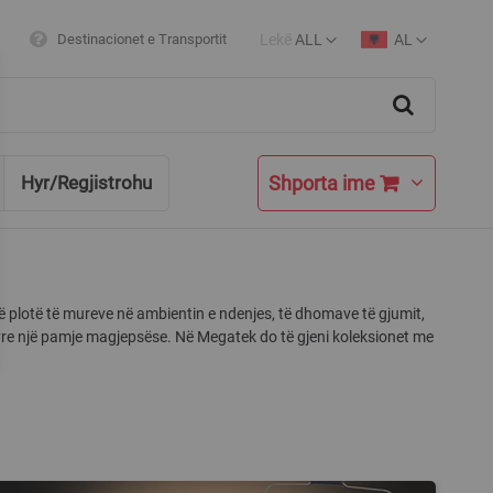
Lekë
ALL
AL
Destinacionet e Transportit
Currency
Language
Search
Shporta ime
Hyr/Regjistrohu
të plotë të mureve në ambientin e ndenjes, të dhomave të gjumit,
yre një pamje magjepsëse. Në Megatek do të gjeni koleksionet me