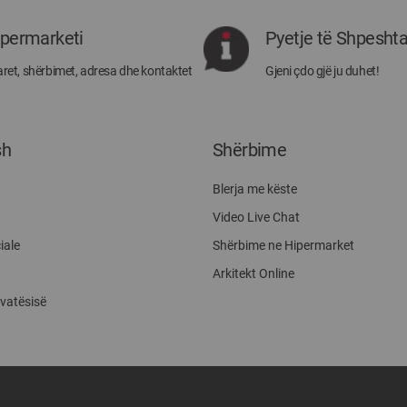
rejat
rreth
ipermarketi
Pyetje të Shpesht
Megatek:
ret, shërbimet, adresa dhe kontaktet
Gjeni çdo gjë ju duhet!
sh
Shërbime
Blerja me këste
Video Live Chat
iale
Shërbime ne Hipermarket
Arkitekt Online
ivatësisë