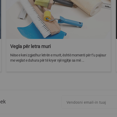
Vegla për letra muri
Nëse e keni zgjedhur letrën e murit, është momenti për t’u pajisur
me veglat e duhura për të kryer një ngjitje sa më ...
Regjistrohuni
tek
për
më
të