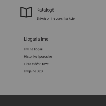
a
Katalogë
Shikoje online ose shkarkoje
Llogaria Ime
Hyr në llogari
Historiku i porosive
Lista e dëshirave
Hyrja në B2B