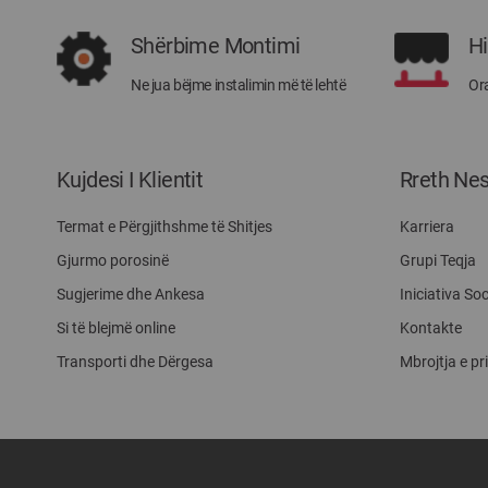
Shërbime Montimi
H
Ne jua bëjme instalimin më të lehtë
Ora
Kujdesi I Klientit
Rreth Ne
Termat e Përgjithshme të Shitjes
Karriera
Gjurmo porosinë
Grupi Teqja
Sugjerime dhe Ankesa
Iniciativa Soc
Si të blejmë online
Kontakte
Transporti dhe Dërgesa
Mbrojtja e pr