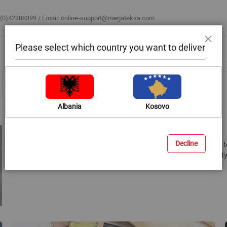
 (0)42388399 / Email:
online-support@megateksa.com
Please select which country you want to deliver
Mbyll
Bli sipas ambientit
Blog & Ide
Ndihmë & Këshilla
Albania
Kosovo
Letra muri
Decline
Letrat e murit janë zgjidhja e duhur për mbulimin e pjesshëm ose 
të bareve, restoranteve apo dhomave të hoteleve për t'u dhënë at
trendet e dizajnet më bashkëkohore.