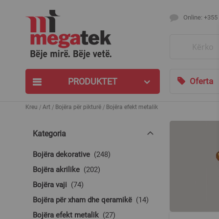
Online: +355
Search
PRODUKTET
Oferta
Kreu
Art
Bojëra për pikturë
Bojëra efekt metalik
Kategoria
produkte
Bojëra dekorative
248
produkte
Bojëra akrilike
202
produkte
Bojëra vaji
74
produkte
Bojëra për xham dhe qeramikë
14
produkte
Bojëra efekt metalik
27