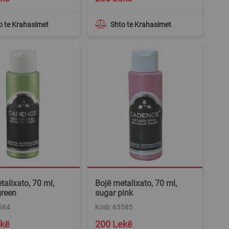
o te Krahasimet
Shto te Krahasimet
talixato, 70 ml,
Bojë metalixato, 70 ml,
green
sugar pink
584
Kodi: 63585
ekë
200 Lekë