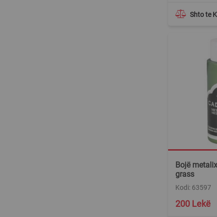
Shto te 
Bojë metalix
grass
Kodi: 63597
200 Lekë