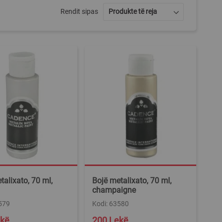
Rendit sipas
talixato, 70 ml,
Bojë metalixato, 70 ml,
champaigne
579
Kodi: 63580
ekë
200 Lekë