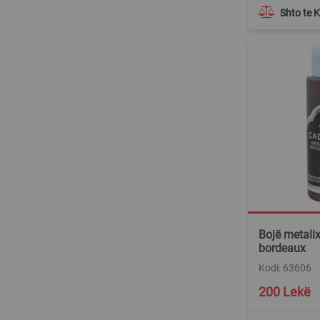
Shto te 
Bojë metalix
bordeaux
Kodi: 63606
200 Lekë