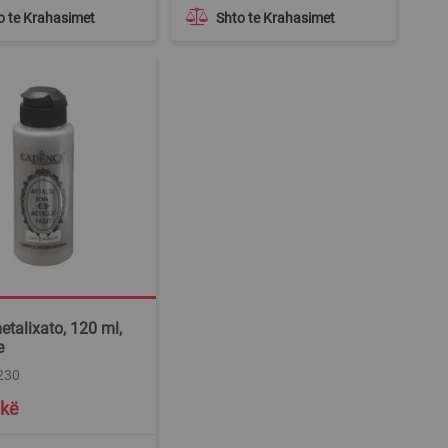
o te Krahasimet
Shto te Krahasimet
metalixato, 120 ml,
e
230
ekë