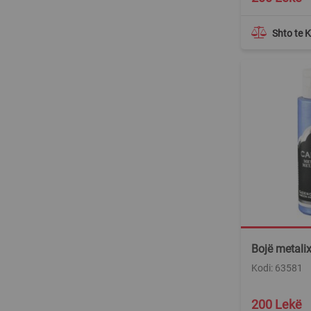
Shto te 
Bojë metalix
Kodi: 63581
200 Lekë