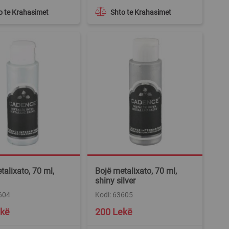
o te Krahasimet
Shto te Krahasimet
talixato, 70 ml,
Bojë metalixato, 70 ml,
shiny silver
604
Kodi: 63605
ekë
200 Lekë