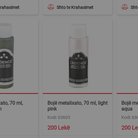
Krahasimet
Shto te Krahasimet
Sht
ato, 70 ml,
Bojë metalixato, 70 ml, light
Bojë me
n
pink
aqua
Kodi: 63603
Kodi: 63
200 Lekë
200 L