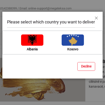
 (0)42388399 / Email:
online-support@megateksa.com
Please select which country you want to deliver
Mbyll
Bli sipas ambientit
Blog & Ide
Ndihmë & Këshilla
Albania
Kosovo
Bojëra
Decline
Bojërat me 
dekorative.
ndritura. M
cilësinë e 
kanavacë, s