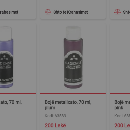
Krahasimet
Shto te Krahasimet
Sht
ato, 70 ml,
Bojë metalixato, 70 ml,
Bojë me
plum
pink
Kodi: 63589
Kodi: 63
200 Lekë
200 L