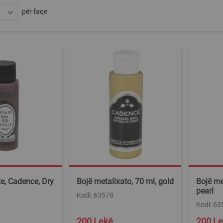
për faqe
ke, Cadence, Dry
Bojë metalixato, 70 ml, gold
Bojë me
pearl
Kodi: 63578
Kodi: 63
200 Lekë
200 L