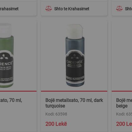
Krahasimet
Shto te Krahasimet
Sht
ato, 70 ml,
Bojë metalixato, 70 ml, dark
Bojë me
turquoise
beige
Kodi: 63598
Kodi: 63
200 Lekë
200 L