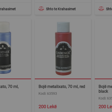
Krahasimet
Shto te Krahasimet
Sht
ato, 70 ml,
Bojë metalixato, 70 ml, red
Bojë me
black
Kodi: 63593
Kodi: 63
200 Lekë
200 L