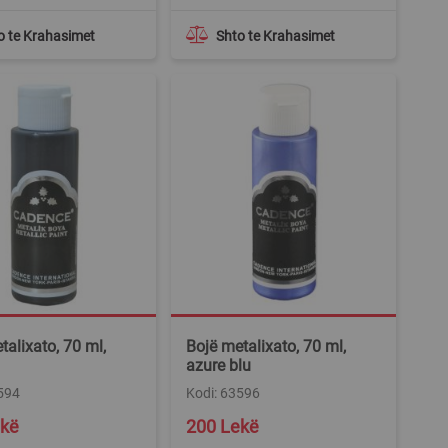
o te Krahasimet
Shto te Krahasimet
talixato, 70 ml,
Bojë metalixato, 70 ml,
azure blu
594
Kodi: 63596
ekë
200 Lekë