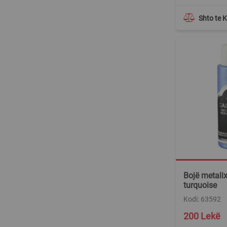
Shto te 
Bojë metalix
turquoise
Kodi: 63592
200 Lekë