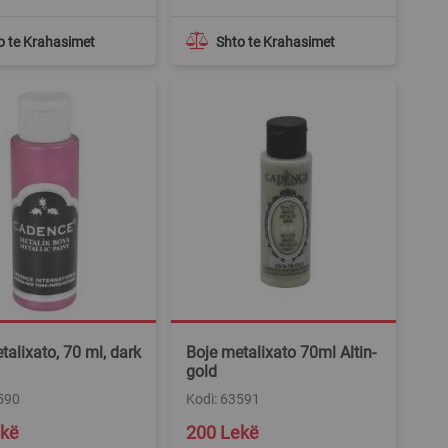
o te Krahasimet
Shto te Krahasimet
talixato, 70 ml, dark
Boje metalixato 70ml Altin-
gold
590
Kodi: 63591
ekë
200 Lekë