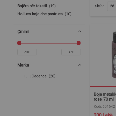
produkte
Bojëra për tekstil
19
Shfaq
produkte
Hollues boje dhe pastrues
10
Çmimi
Marka
produkte
Cadence
26
Boje metali
rose, 70 ml
Kodi: 601642
200 Lekë