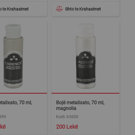
o te Krahasimet
Shto te Krahasimet
talixato, 70 ml,
Bojë metalixato, 70 ml,
magnolia
599
Kodi: 63600
ekë
200 Lekë