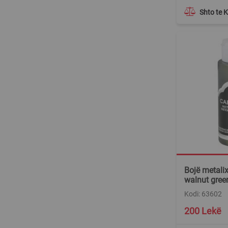
Shto te 
Bojë metalix
walnut gree
Kodi: 63602
200 Lekë