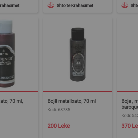
Krahasimet
Shto te Krahasimet
Sht
ato, 70 ml,
Bojë metalixato, 70 ml
Boje , 
baroqu
Kodi: 63785
Kodi: 54
200 Lekë
370 L