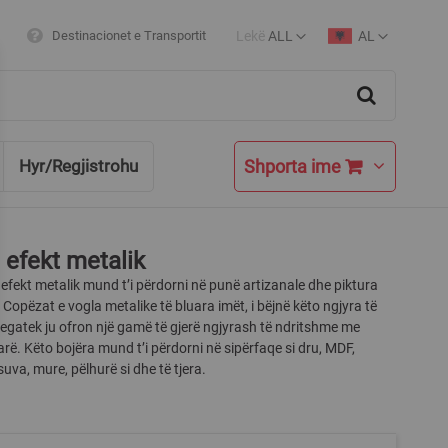
Lekë
ALL
AL
Destinacionet e Transportit
Currency
Language
Search
Shporta ime
Hyr/Regjistrohu
 efekt metalik
efekt metalik mund t’i përdorni në punë artizanale dhe piktura
 Copëzat e vogla metalike të bluara imët, i bëjnë këto ngjyra të
egatek ju ofron një gamë të gjerë ngjyrash të ndritshme me
parë. Këto bojëra mund t’i përdorni në sipërfaqe si dru, MDF,
uva, mure, pëlhurë si dhe të tjera.