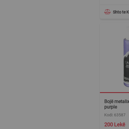
Shto te 
Bojë metalix
purple
Kodi: 63587
200 Lekë