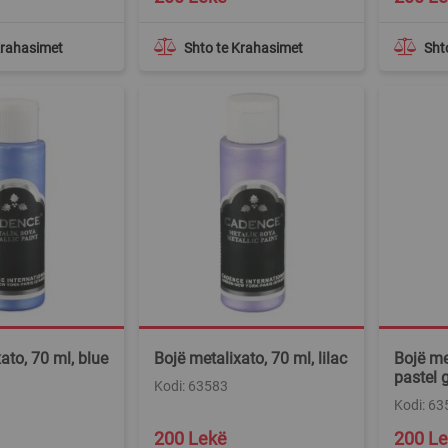
Krahasimet
Shto te Krahasimet
Sht
ato, 70 ml, blue
Bojë metalixato, 70 ml, lilac
Bojë me
pastel 
Kodi: 63583
Kodi: 63
200 Lekë
200 L