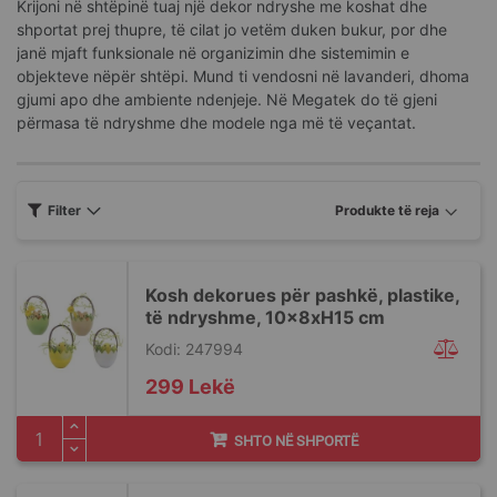
Krijoni në shtëpinë tuaj një dekor ndryshe me koshat dhe
shportat prej thupre, të cilat jo vetëm duken bukur, por dhe
janë mjaft funksionale në organizimin dhe sistemimin e
objekteve nëpër shtëpi. Mund ti vendosni në lavanderi, dhoma
gjumi apo dhe ambiente ndenjeje. Në Megatek do të gjeni
përmasa të ndryshme dhe modele nga më të veçantat.
Filter
Kosh dekorues për pashkë, plastike,
të ndryshme, 10x8xH15 cm
Kodi: 247994
299 Lekë
SHTO NË SHPORTË