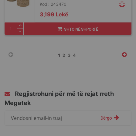
Kodi: 243470
3,199 Lekë
SHTO NË SHPORTË
Faqja
You're
Faqja
Faqja
Faqja
1
2
3
4
currently
reading
page
Regjistrohuni për më të rejat rreth
Megatek
Regjistrohuni
Dërgo
për
më
të