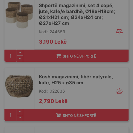
Shportë magazinimi, set 4 copë,
jute, kafe/e bardhë, Ø18xH18cm;
Ø21xH21 cm; Ø24xH24 cm;
Ø27xH27 cm
Kodi: 244659
3,190 Lekë
SHTO NË SHPORTË
Kosh magazinimi, fibër natyrale,
kafe, H25 x ø35 cm
Kodi: 022836
2,790 Lekë
SHTO NË SHPORTË