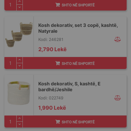
SHTO NË SHPORTË
Kosh dekorativ, set 3 copë, kashtë,
Natyrale
Kodi: 246281
2,790 Lekë
SHTO NË SHPORTË
Kosh dekorativ, S, kashtë, E
bardhë/Jeshile
Kodi: 022749
1,990 Lekë
SHTO NË SHPORTË