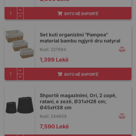
SHTO NË SHPORTË
Set kuti organizimi ''Pampea''
material bambu ngjyrë dru natyral
Kodi: 227994
1,399 Lekë
SHTO NË SHPORTË
Shportë magazinimi, Ori, 2 copë,
ratani, e zezë, Ø31xH28 cm;
Ø45xH38 cm
Kodi: 244609
7,590 Lekë