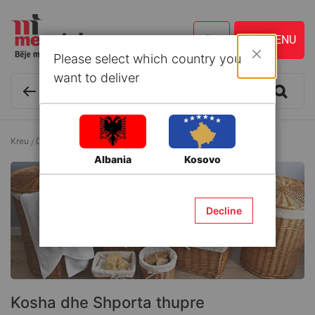
Please select which country you
Mbyll
want to deliver
Kreu
Dekor
Kosha dhe Shporta
Kosha dhe Shporta thupre
Albania
Kosovo
Decline
Kosha dhe Shporta thupre