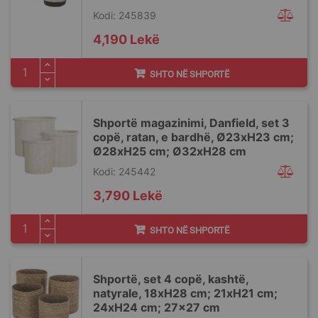
Kodi: 245839
4,190 Lekë
SHTO NË SHPORTË
Shportë magazinimi, Danfield, set 3
copë, ratan, e bardhë, Ø23xH23 cm;
Ø28xH25 cm; Ø32xH28 cm
Kodi: 245442
3,790 Lekë
SHTO NË SHPORTË
Shportë, set 4 copë, kashtë,
natyrale, 18xH28 cm; 21xH21 cm;
24xH24 cm; 27x27 cm