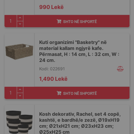
990 Lekë
SHTO NË SHPORTË
Kuti organizimi ''Basketry'' në
material kallam ngjyrë kafe.
Përmasat, H : 14 cm, L : 32 cm, W :
24 cm.
Kodi: 022691
1,490 Lekë
SHTO NË SHPORTË
Kosh dekorativ, Rachel, set 4 copë,
kashtë, e bardhë/e zezë, Ø19xH19
cm; Ø21xH21 cm; Ø23xH23 cm;
Ø25xH25 cm