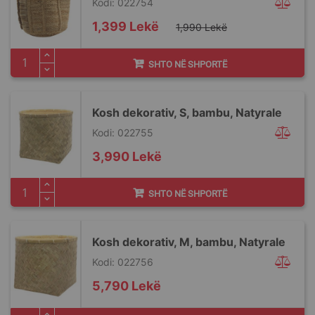
Kodi: 022754
Special
1,399 Lekë
1,990 Lekë
Price
SHTO NË SHPORTË
Kosh dekorativ, S, bambu, Natyrale
Kodi: 022755
3,990 Lekë
SHTO NË SHPORTË
Kosh dekorativ, M, bambu, Natyrale
Kodi: 022756
5,790 Lekë