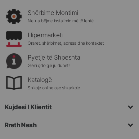
rejat
rreth
Shërbime Montimi
Megatek:
Ne jua bëjme instalimin më të lehtë
Hipermarketi
Oraret, shërbimet, adresa dhe kontaktet
Pyetje të Shpeshta
Gjeni çdo gjë ju duhet!
Katalogë
Shikoje online ose shkarkoje
Kujdesi I Klientit
Rreth Nesh