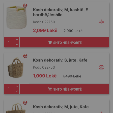
Kosh dekorativ, M, kashtë, E
bardhë/Jeshile
Kodi: 022750
Special
2,099 Lekë
2,990 Lekë
Price
SHTO NË SHPORTË
Kosh dekorativ, S, jute, Kafe
Kodi: 022753
Special
1,099 Lekë
1,490 Lekë
Price
SHTO NË SHPORTË
Kosh dekorativ, M, jute, Kafe