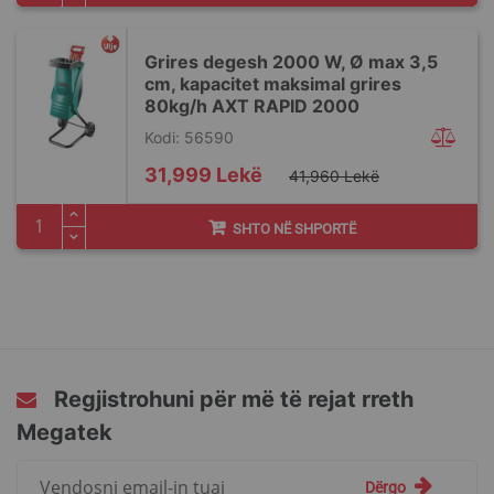
Grires degesh 2000 W, Ø max 3,5
cm, kapacitet maksimal grires
80kg/h AXT RAPID 2000
Kodi: 56590
Special
31,999 Lekë
41,960 Lekë
Price
SHTO NË SHPORTË
Regjistrohuni për më të rejat rreth
Megatek
Regjistrohuni
Dërgo