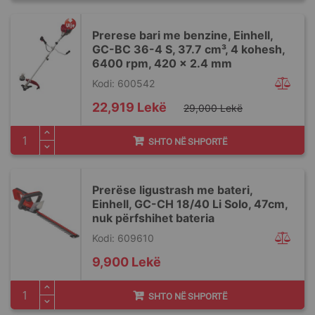
Prerese bari me benzine, Einhell,
GC-BC 36-4 S, 37.7 cm³, 4 kohesh,
6400 rpm, 420 x 2.4 mm
Kodi: 600542
Special
22,919 Lekë
29,000 Lekë
Price
SHTO NË SHPORTË
Prerëse ligustrash me bateri,
Einhell, GC-CH 18/40 Li Solo, 47cm,
nuk përfshihet bateria
Kodi: 609610
9,900 Lekë
SHTO NË SHPORTË