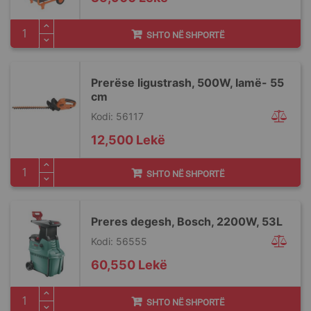
SHTO NË SHPORTË
Prerëse ligustrash, 500W, lamë- 55
cm
Kodi: 56117
12,500 Lekë
SHTO NË SHPORTË
Preres degesh, Bosch, 2200W, 53L
Kodi: 56555
60,550 Lekë
SHTO NË SHPORTË