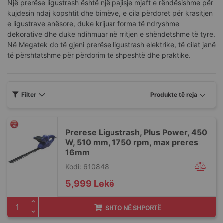
Një prerëse ligustrash është një pajisje mjaft e rëndësishme për
kujdesin ndaj kopshtit dhe bimëve, e cila përdoret për krasitjen
e ligustrave anësore, duke krijuar forma të ndryshme
dekorative dhe duke ndihmuar në rritjen e shëndetshme të tyre.
Në Megatek do të gjeni prerëse ligustrash elektrike, të cilat janë
të përshtatshme për përdorim të shpeshtë dhe praktike.
Filter
Prerese Ligustrash, Plus Power, 450
W, 510 mm, 1750 rpm, max preres
16mm
Kodi: 610848
5,999 Lekë
SHTO NË SHPORTË