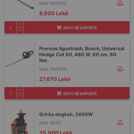
Kodi: 600543
8,600 Lekë
SHTO NË SHPORTË
Prerese ligustrash, Bosch, Universal
Hedge Cut 60, 480 W, 60 cm, 60
Nm
Kodi: 600930
27,670 Lekë
SHTO NË SHPORTË
Grirës degësh, 2400W
Kodi: 56111
35,900 Lekë