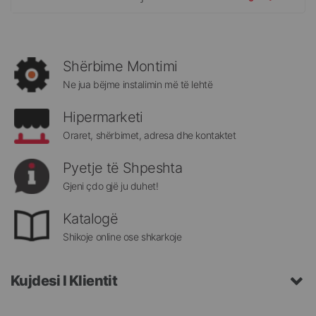
për
më
të
rejat
rreth
Shërbime Montimi
Megatek:
Ne jua bëjme instalimin më të lehtë
Hipermarketi
Oraret, shërbimet, adresa dhe kontaktet
Pyetje të Shpeshta
Gjeni çdo gjë ju duhet!
Katalogë
Shikoje online ose shkarkoje
Kujdesi I Klientit