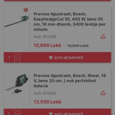
Prerese ligustrash, Bosch,
EasyHedgeCut 55, 450 W, lame 55
cm, 16 mm dhemb, 3400 levizje per
minute
Kodi: 603288
Special
10,999 Lekë
14,500 Lekë
Price
SHTO NË SHPORTË
Prerese ligustrash, Bosch, Shear, 18
V, lame 20 cm, ( nuk perfshihet
bateria
Kodi: 603289
13,500 Lekë
SHTO NË SHPORTË