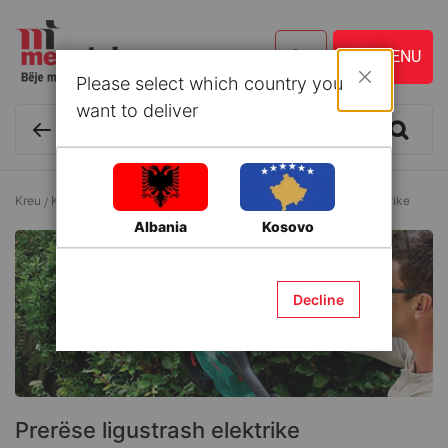
Please select which country you
Mbyll
want to deliver
Kreu
Kopshtaria
Vegla kopshti elektrike
Prerëse ligustrash elektrike
Albania
Kosovo
Decline
Prerëse ligustrash elektrike