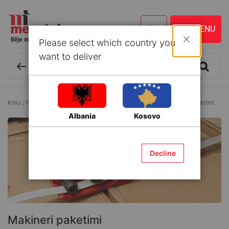
Please select which country you
Mbyll
want to deliver
Kreu
Magazinim dhe Organizim
Produkte paketimi
Makineri paketimi
Albania
Kosovo
Decline
Makineri paketimi