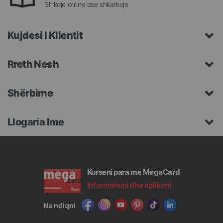
Shikoje online ose shkarkoje
Kujdesi I Klientit
Rreth Nesh
Shërbime
Llogaria Ime
Kurseni para me MegaCard
Informohuni dhe aplikoni
Na ndiqni