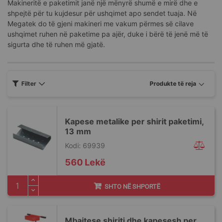
Makineritë e paketimit janë një mënyrë shumë e mirë dhe e
shpejtë për tu kujdesur për ushqimet apo sendet tuaja. Në
Megatek do të gjeni makineri me vakum përmes së cilave
ushqimet ruhen në paketime pa ajër, duke i bërë të jenë më të
sigurta dhe të ruhen më gjatë.
Filter
Kapese metalike per shirit paketimi,
13 mm
Kodi: 69939
560 Lekë
SHTO NË SHPORTË
Mbajtese shiriti dhe kapesesh per