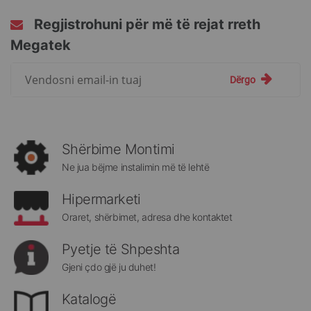
Regjistrohuni për më të rejat rreth
Megatek
Regjistrohuni
Dërgo
për
më
të
rejat
rreth
Shërbime Montimi
Megatek:
Ne jua bëjme instalimin më të lehtë
Hipermarketi
Oraret, shërbimet, adresa dhe kontaktet
Pyetje të Shpeshta
Gjeni çdo gjë ju duhet!
Katalogë