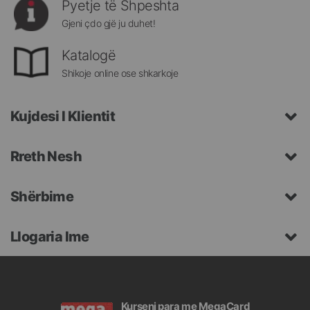
Pyetje të Shpeshta
Gjeni çdo gjë ju duhet!
Katalogë
Shikoje online ose shkarkoje
Kujdesi I Klientit
Rreth Nesh
Shërbime
Llogaria Ime
Kurseni para me MegaCard