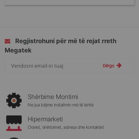
Regjistrohuni për më të rejat rreth
Megatek
Regjistrohuni
Dërgo
për
më
të
rejat
rreth
Shërbime Montimi
Megatek:
Ne jua bëjme instalimin më të lehtë
Hipermarketi
Oraret, shërbimet, adresa dhe kontaktet