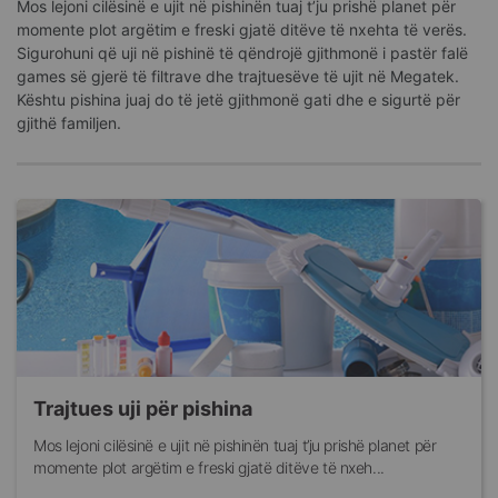
Mos lejoni cilësinë e ujit në pishinën tuaj t’ju prishë planet për
momente plot argëtim e freski gjatë ditëve të nxehta të verës.
Sigurohuni që uji në pishinë të qëndrojë gjithmonë i pastër falë
games së gjerë të filtrave dhe trajtuesëve të ujit në Megatek.
Kështu pishina juaj do të jetë gjithmonë gati dhe e sigurtë për
gjithë familjen.
Trajtues uji për pishina
Mos lejoni cilësinë e ujit në pishinën tuaj t’ju prishë planet për
momente plot argëtim e freski gjatë ditëve të nxeh...