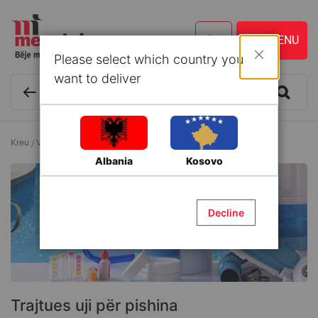
Please select which country you
Mbyll
want to deliver
Kreu
Verë dhe Plazh
Trajtues uji për pishina
Albania
Kosovo
Decline
Trajtues uji për pishina