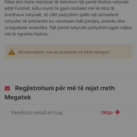
Nëse jeni duke menduar të dekoroni një pemë festive natyrale
këtë Fundvit, këtu mund të gjeni modelet më të mira të
bredhave natyralë, të cilët padyshim sjellin një atmosferë
ndryshe në ambientin ku vendosen falë pamjes, aromës dhe
çrregullsisë autentike. Një pemë natyrale padyshim ngjall ndjesi
më të ngrohta festive.
Momentalisht nuk ka produkte në këtë kategori.
Regjistrohuni për më të rejat rreth
Megatek
Regjistrohuni
Dërgo
për
më
të
rejat