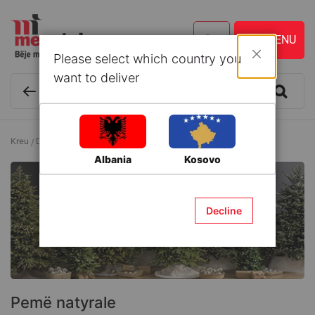
Please select which country you
Mbyll
want to deliver
Kreu
Dekorime për Vitin e Ri
Pemë
Pemë natyrale
Albania
Kosovo
Decline
Pemë natyrale