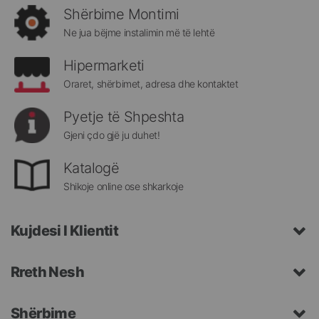
rreth
Shërbime Montimi
Megatek:
Ne jua bëjme instalimin më të lehtë
Hipermarketi
Oraret, shërbimet, adresa dhe kontaktet
Pyetje të Shpeshta
Gjeni çdo gjë ju duhet!
Katalogë
Shikoje online ose shkarkoje
Kujdesi I Klientit
Rreth Nesh
Shërbime