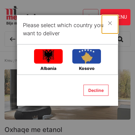
Please select which country you
Mbyll
want to deliver
Kreu
Ngrohje dhe Ftohje
Oxhaqe
Oxhaqe me etanol
Albania
Kosovo
Decline
Oxhaqe me etanol