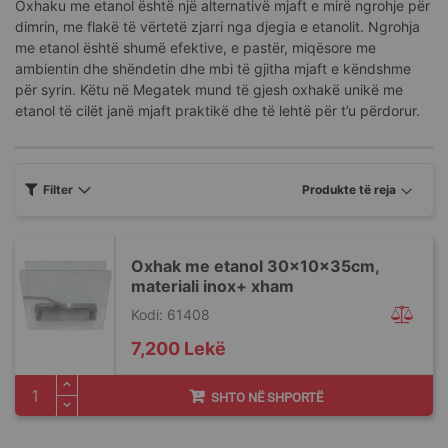
Oxhaku me etanol është një alternativë mjaft e mirë ngrohje për
dimrin, me flakë të vërtetë zjarri nga djegia e etanolit. Ngrohja
me etanol është shumë efektive, e pastër, miqësore me
ambientin dhe shëndetin dhe mbi të gjitha mjaft e këndshme
për syrin. Këtu në Megatek mund të gjesh oxhakë unikë me
etanol të cilët janë mjaft praktikë dhe të lehtë për t’u përdorur.
Filter
Oxhak me etanol 30x10x35cm,
materiali inox+ xham
Kodi: 61408
7,200 Lekë
SHTO NË SHPORTË