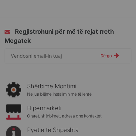
Regjistrohuni për më të rejat rreth
Megatek
Regjistrohuni
Dërgo
për
më
të
rejat
rreth
Shërbime Montimi
Megatek:
Ne jua bëjme instalimin më të lehtë
Hipermarketi
Oraret, shërbimet, adresa dhe kontaktet
Pyetje të Shpeshta