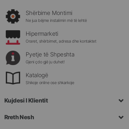
rejat
rreth
Shërbime Montimi
Megatek:
Ne jua bëjme instalimin më të lehtë
Hipermarketi
Oraret, shërbimet, adresa dhe kontaktet
Pyetje të Shpeshta
Gjeni çdo gjë ju duhet!
Katalogë
Shikoje online ose shkarkoje
Kujdesi I Klientit
Rreth Nesh