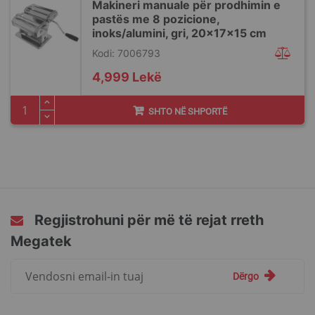
Makineri manuale për prodhimin e
pastës me 8 pozicione,
inoks/alumini, gri, 20x17x15 cm
Kodi: 7006793
4,999 Lekë
SHTO NË SHPORTË
Regjistrohuni për më të rejat rreth
Megatek
Regjistrohuni
Dërgo
për
më
të