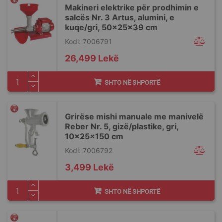
Makineri elektrike për prodhimin e
salcës Nr. 3 Artus, alumini, e
kuqe/gri, 50x25x39 cm
Kodi: 7006791
26,499 Lekë
SHTO NË SHPORTË
Grirëse mishi manuale me manivelë
Reber Nr. 5, gizë/plastike, gri,
10x25x150 cm
Kodi: 7006792
3,499 Lekë
SHTO NË SHPORTË