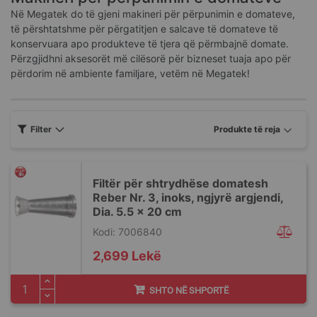
Në Megatek do të gjeni makineri për përpunimin e domateve,
të përshtatshme për përgatitjen e salcave të domateve të
konservuara apo produkteve të tjera që përmbajnë domate.
Përzgjidhni aksesorët më cilësorë për bizneset tuaja apo për
përdorim në ambiente familjare, vetëm në Megatek!
Filter
Filtër për shtrydhëse domatesh
Reber Nr. 3, inoks, ngjyrë argjendi,
Dia. 5.5 x 20 cm
Kodi: 7006840
2,699 Lekë
SHTO NË SHPORTË