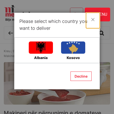
Please select which country you
Mbyll
want to deliver
Kreu
Bujqësi dhe Blegtori
Pajisje kantine
Makineri për përpunimin e domateve
Albania
Kosovo
Decline
Makineri për përpunimin e domateve