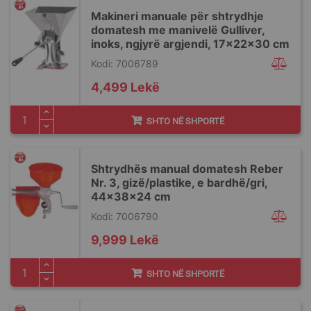
Makineri manuale për shtrydhje
domatesh me manivelë Gulliver,
inoks, ngjyrë argjendi, 17x22x30 cm
Kodi: 7006789
4,499 Lekë
SHTO NË SHPORTË
Shtrydhës manual domatesh Reber
Nr. 3, gizë/plastike, e bardhë/gri,
44x38x24 cm
Kodi: 7006790
9,999 Lekë
SHTO NË SHPORTË