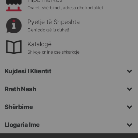
Oraret, shërbimet, adresa dhe kontaktet
Pyetje të Shpeshta
Gjeni çdo gjë ju duhet!
Katalogë
Shikoje online ose shkarkoje
Kujdesi I Klientit
Rreth Nesh
Shërbime
Llogaria Ime