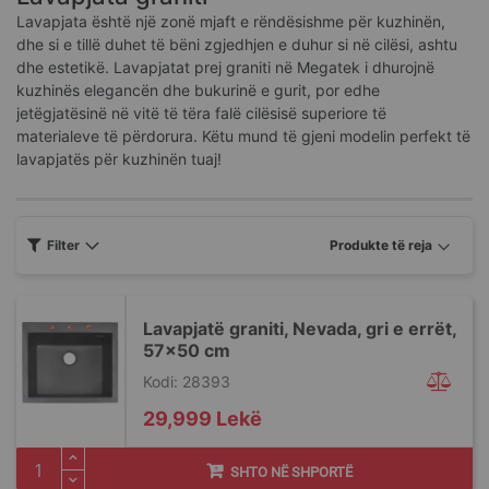
Lavapjata është një zonë mjaft e rëndësishme për kuzhinën,
dhe si e tillë duhet të bëni zgjedhjen e duhur si në cilësi, ashtu
dhe estetikë. Lavapjatat prej graniti në Megatek i dhurojnë
kuzhinës elegancën dhe bukurinë e gurit, por edhe
jetëgjatësinë në vitë të tëra falë cilësisë superiore të
materialeve të përdorura. Këtu mund të gjeni modelin perfekt të
lavapjatës për kuzhinën tuaj!
Filter
Lavapjatë graniti, Nevada, gri e errët,
57x50 cm
Kodi: 28393
29,999 Lekë
SHTO NË SHPORTË