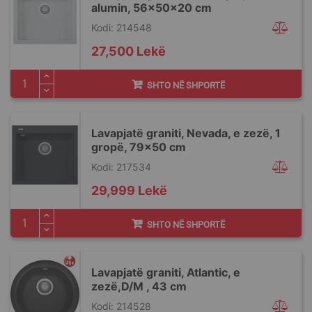
alumin, 56x50x20 cm
Kodi: 214548
27,500 Lekë
SHTO NË SHPORTË
Lavapjatë graniti, Nevada, e zezë, 1
gropë, 79x50 cm
Kodi: 217534
29,999 Lekë
SHTO NË SHPORTË
Lavapjatë graniti, Atlantic, e
zezë,D/M , 43 cm
Kodi: 214528