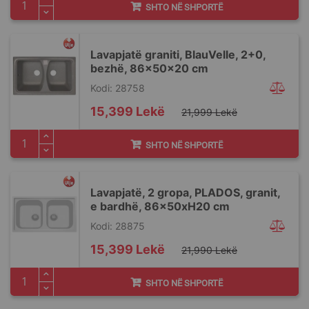
SHTO NË SHPORTË
Lavapjatë graniti, BlauVelle, 2+0,
bezhë, 86x50x20 cm
Kodi: 28758
Special
15,399 Lekë
21,999 Lekë
Price
SHTO NË SHPORTË
Lavapjatë, 2 gropa, PLADOS, granit,
e bardhë, 86x50xH20 cm
Kodi: 28875
Special
15,399 Lekë
21,990 Lekë
Price
SHTO NË SHPORTË