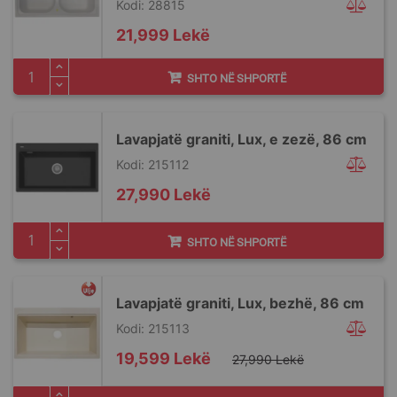
Kodi: 28815
21,999 Lekë
SHTO NË SHPORTË
Lavapjatë graniti, Lux, e zezë, 86 cm
Kodi: 215112
27,990 Lekë
SHTO NË SHPORTË
Lavapjatë graniti, Lux, bezhë, 86 cm
Kodi: 215113
Special
19,599 Lekë
27,990 Lekë
Price