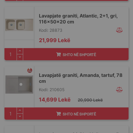
Lavapjate graniti, Atlantic, 2+1, gri,
116x50x20 cm
Kodi: 28873
21,999 Lekë
SHTO NË SHPORTË
Lavapjatë graniti, Amanda, tartuf, 78
cm
Kodi: 210605
Special
14,699 Lekë
20,990 Lekë
Price
SHTO NË SHPORTË