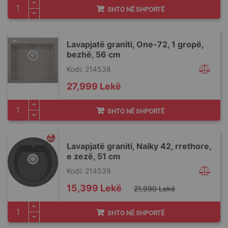
SHTO NË SHPORTË
Lavapjatë graniti, One-72, 1 gropë,
bezhë, 56 cm
Kodi: 214538
27,999 Lekë
SHTO NË SHPORTË
Lavapjatë graniti, Naiky 42, rrethore,
e zezë, 51 cm
Kodi: 214539
Special
15,399 Lekë
21,990 Lekë
Price
SHTO NË SHPORTË