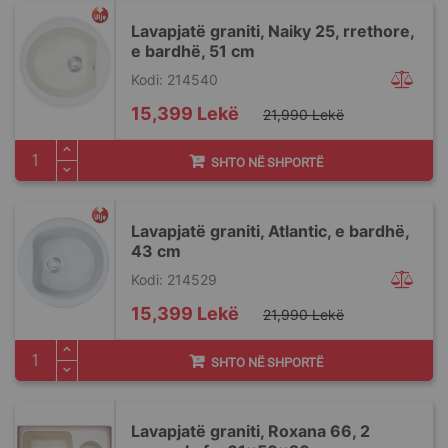
Lavapjatë graniti, Naiky 25, rrethore,
e bardhë, 51 cm
Kodi: 214540
Special
15,399 Lekë
21,990 Lekë
Price
SHTO NË SHPORTË
Lavapjatë graniti, Atlantic, e bardhë,
43 cm
Kodi: 214529
Special
15,399 Lekë
21,990 Lekë
Price
SHTO NË SHPORTË
Lavapjatë graniti, Roxana 66, 2