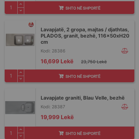
SHTO NË SHPORTË
Lavapjatë, 2 gropa, majtas / djathtas,
PLADOS, granit, bezhë, 116x50xH20
cm
Kodi: 28386
Special
16,699 Lekë
23,750 Lekë
Price
SHTO NË SHPORTË
Lavapjate graniti, Blau Velle, bezhë
Kodi: 28387
19,999 Lekë
SHTO NË SHPORTË