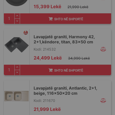
Special
15,399 Lekë
21,990 Lekë
Price
SHTO NË SHPORTË
Lavapjatë graniti, Harmony 42,
2+1,këndore, titan, 83x50 cm
Kodi: 214532
Special
24,499 Lekë
34,990 Lekë
Price
SHTO NË SHPORTË
Lavapjatë graniti, Antlantic, 2+1,
beige, 116x50x20 cm
Kodi: 211670
21,999 Lekë