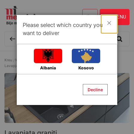
Please select which country you
Mbyll
want to deliver
Kreu
Mobilim i brendshëm
Mobilje kuzhine dhe Aksesorë
Lavapjata graniti
Albania
Kosovo
Decline
Lavapjata graniti