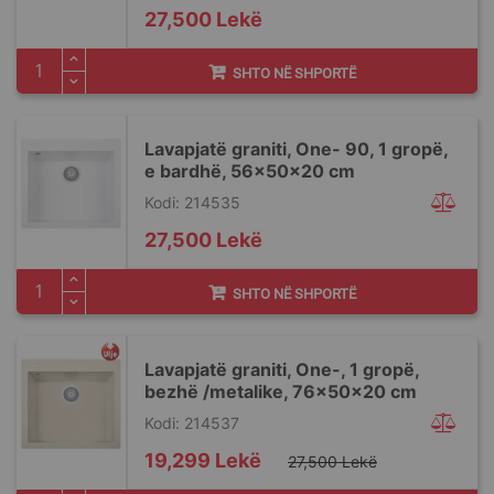
27,500 Lekë
SHTO NË SHPORTË
Lavapjatë graniti, One- 90, 1 gropë,
e bardhë, 56x50x20 cm
Kodi: 214535
27,500 Lekë
SHTO NË SHPORTË
Lavapjatë graniti, One-, 1 gropë,
bezhë /metalike, 76x50x20 cm
Kodi: 214537
Special
19,299 Lekë
27,500 Lekë
Price