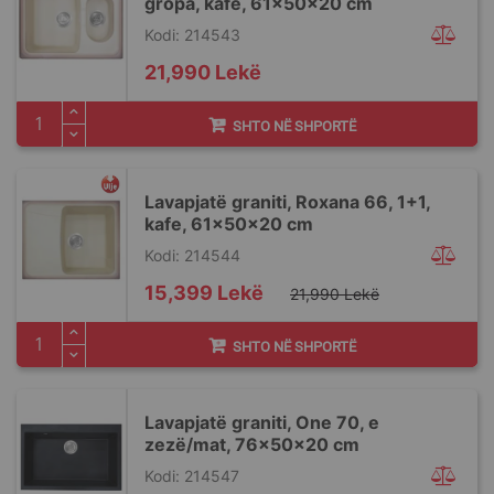
gropa, kafe, 61x50x20 cm
Kodi: 214543
21,990 Lekë
SHTO NË SHPORTË
Lavapjatë graniti, Roxana 66, 1+1,
kafe, 61x50x20 cm
Kodi: 214544
Special
15,399 Lekë
21,990 Lekë
Price
SHTO NË SHPORTË
Lavapjatë graniti, One 70, e
zezë/mat, 76x50x20 cm
Kodi: 214547