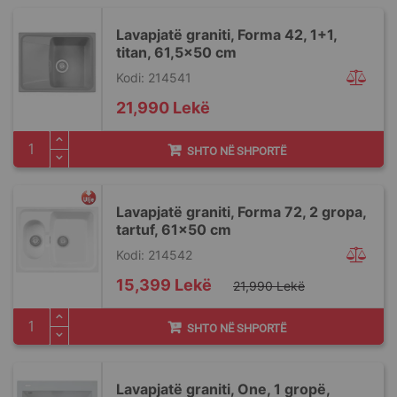
Lavapjatë graniti, Forma 42, 1+1,
titan, 61,5x50 cm
Kodi: 214541
21,990 Lekë
SHTO NË SHPORTË
Lavapjatë graniti, Forma 72, 2 gropa,
tartuf, 61x50 cm
Kodi: 214542
Special
15,399 Lekë
21,990 Lekë
Price
SHTO NË SHPORTË
Lavapjatë graniti, One, 1 gropë,