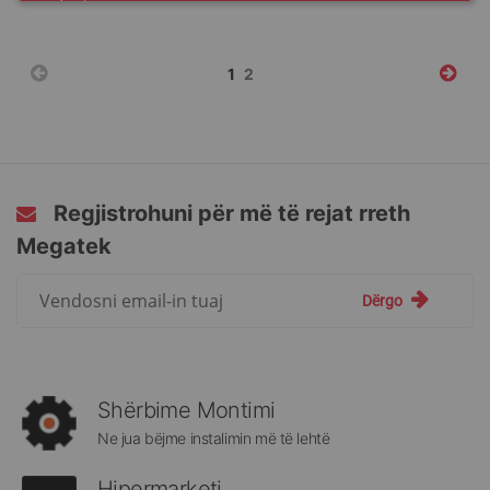
Faqja
You're
Faqja
1
2
currently
reading
page
Regjistrohuni për më të rejat rreth
Megatek
Regjistrohuni
Dërgo
për
më
të
rejat
rreth
Shërbime Montimi
Megatek:
Ne jua bëjme instalimin më të lehtë
Hipermarketi