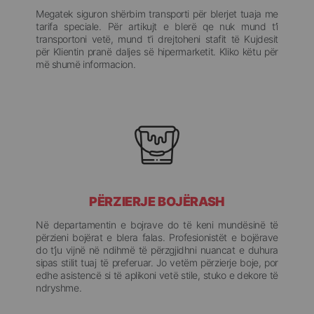
Megatek siguron shërbim transporti për blerjet tuaja me
tarifa speciale. Për artikujt e blerë qe nuk mund t’i
transportoni vetë, mund t’i drejtoheni stafit të Kujdesit
për Klientin pranë daljes së hipermarketit. Kliko këtu për
më shumë informacion.
PËRZIERJE BOJËRASH
Në departamentin e bojrave do të keni mundësinë të
përzieni bojërat e blera falas. Profesionistët e bojërave
do t’ju vijnë në ndihmë të përzgjidhni nuancat e duhura
sipas stilit tuaj të preferuar. Jo vetëm përzierje boje, por
edhe asistencë si të aplikoni vetë stile, stuko e dekore të
ndryshme.