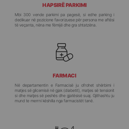
HAPSIRË PARKIMI
Mbi 300 vende parkimi pa pagesë, si edhe parking i
dedikuar në pozicione favorizuese për persona me aftësi
të veçanta, nëna me fëmijë dhe gra shtatzëna.
FARMACI
Në departamentin e Farmacisë ju ofrohet shërbimi i
matjes së glicemisë në gjak (diabetit), matjes së tensionit
si dhe matjes së peshës dhe gjatësisë suaj. Gjithashtu ju
mund te merrni këshilla nga farmacistët tanë.