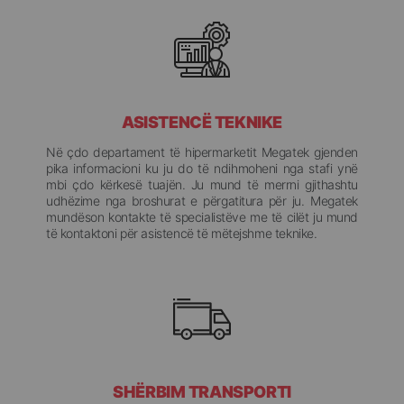
ASISTENCË TEKNIKE
Në çdo departament të hipermarketit Megatek gjenden
pika informacioni ku ju do të ndihmoheni nga stafi ynë
mbi çdo kërkesë tuajën. Ju mund të merrni gjithashtu
udhëzime nga broshurat e përgatitura për ju. Megatek
mundëson kontakte të specialistëve me të cilët ju mund
të kontaktoni për asistencë të mëtejshme teknike.
SHËRBIM TRANSPORTI