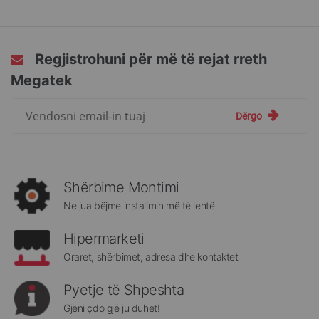
Regjistrohuni për më të rejat rreth
Megatek
Regjistrohuni
Dërgo
për
më
të
rejat
rreth
Shërbime Montimi
Megatek:
Ne jua bëjme instalimin më të lehtë
Hipermarketi
Oraret, shërbimet, adresa dhe kontaktet
Pyetje të Shpeshta
Gjeni çdo gjë ju duhet!