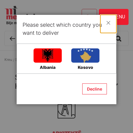
Please select which country you
Mbyll
want to deliver
Kreu
Shërbime të ofruara në Hipermarket
Albania
Kosovo
Shërbime të ofruara në
Hipermarket
Decline