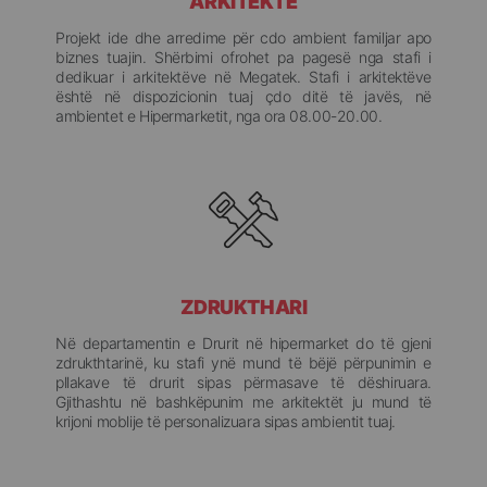
ARKITEKTË
Projekt ide dhe arredime për cdo ambient familjar apo
biznes tuajin. Shërbimi ofrohet pa pagesë nga stafi i
dedikuar i arkitektëve në Megatek. Stafi i arkitektëve
është në dispozicionin tuaj çdo ditë të javës, në
ambientet e Hipermarketit, nga ora 08.00-20.00.
ZDRUKTHARI
Në departamentin e Drurit në hipermarket do të gjeni
zdrukthtarinë, ku stafi ynë mund të bëjë përpunimin e
pllakave të drurit sipas përmasave të dëshiruara.
Gjithashtu në bashkëpunim me arkitektët ju mund të
krijoni moblije të personalizuara sipas ambientit tuaj.