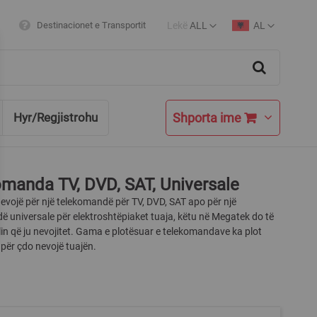
Lekë
ALL
AL
Destinacionet e Transportit
Currency
Language
Search
Shporta ime
Hyr/Regjistrohu
manda TV, DVD, SAT, Universale
evojë për një telekomandë për TV, DVD, SAT apo për një
 universale për elektroshtëpiaket tuaja, këtu në Megatek do të
in që ju nevojitet. Gama e plotësuar e telekomandave ka plot
 për çdo nevojë tuajën.