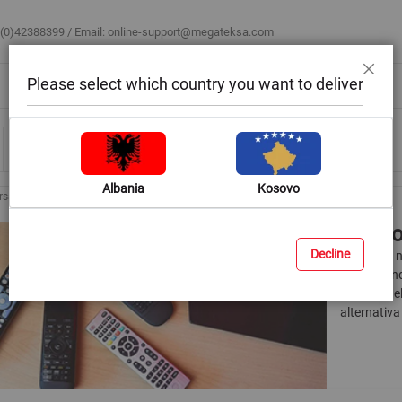
 (0)42388399 / Email:
online-support@megateksa.com
Please select which country you want to deliver
Mbyll
Bli sipas ambientit
Blog & Ide
Ndihmë & Këshilla
Albania
Kosovo
rsale
Teleko
Decline
Nëse keni n
telekomandë
gjeni model
alternativa