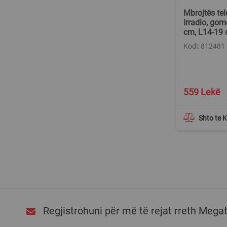
Mbrojtës te
Irradio, gom
cm, L14-19
Kodi: 812481
Special
559 Lekë
Price
Shto te 
Regjistrohuni për më të rejat rreth Mega