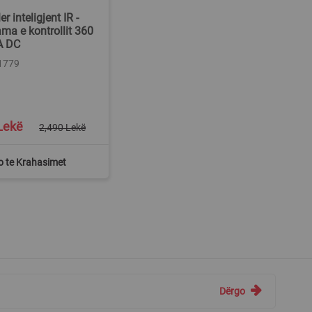
er inteligjent IR -
ama e kontrollit 360
A DC
11779
Lekë
2,490 Lekë
o te Krahasimet
Dërgo