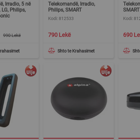
 Irradio, 5 në
Telekomandë, Irradio,
Telekom
LG, Philips,
Philips, SMART
SMART
onic
Kodi: 812533
Kodi: 8
790 Lekë
690 L
990 Lekë
Krahasimet
Shto te Krahasimet
Sht