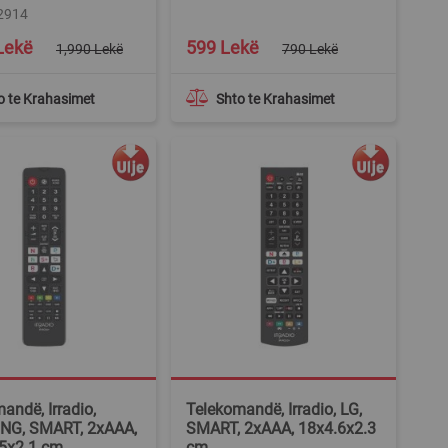
12914
Special
Lekë
599 Lekë
1,990 Lekë
790 Lekë
Price
o te Krahasimet
Shto te Krahasimet
andë, Irradio,
Telekomandë, Irradio, LG,
G, SMART, 2xAAA,
SMART, 2xAAA, 18x4.6x2.3
.5x2.1 cm
cm