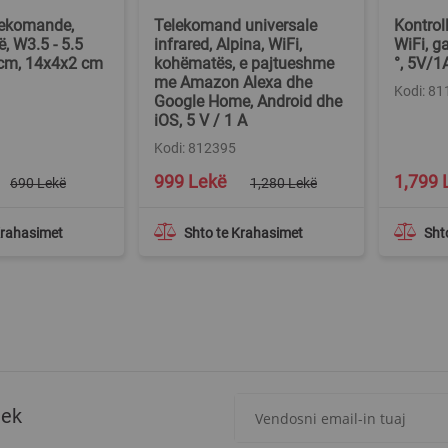
lekomande,
Telekomand universale
Kontroll
ë, W3.5 - 5.5
infrared, Alpina, WiFi,
WiFi, g
 cm, 14x4x2 cm
kohëmatës, e pajtueshme
°, 5V/1
me Amazon Alexa dhe
Kodi: 8
Google Home, Android dhe
iOS, 5 V / 1 A
Kodi: 812395
Special
Special
999 Lekë
1,799 
690 Lekë
1,280 Lekë
Price
Price
Krahasimet
Shto te Krahasimet
Sht
Regjistrohuni
tek
për
më