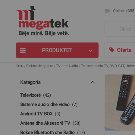
Online: +355
Search
PRODUKTET
Oferta
Kreu
Elektroshtëpiake
TV dhe Audio
Telekomanda TV, DVD, SAT, Unive
Kategoria
produkte
Televizorë
42
produkte
Sisteme audio dhe video
7
produkte
Android TV BOX
3
produkte
Antena dhe Aksesorë TV
58
produkte
Bokse Bluetooth dhe Radio
17