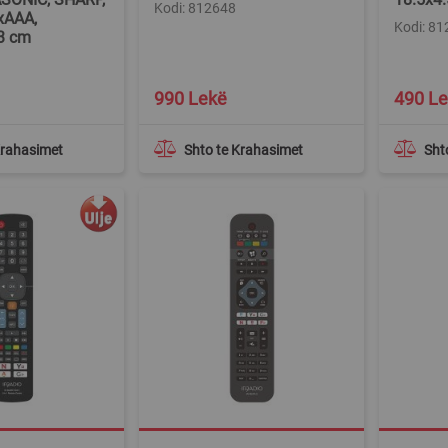
Kodi: 812648
xAAA,
Kodi: 8
3 cm
Special
990 Lekë
490 L
Price
Krahasimet
Shto te Krahasimet
Sht