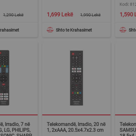
Kodi: 8
Special
Special
1,699 Lekë
1,590 
1,290 Lekë
1,990 Lekë
Price
Price
Krahasimet
Shto te Krahasimet
Sht
 Irradio, 7 në
Telekomandë, Irradio, 20 në
Telekom
 LG, PHILIPS,
1, 2xAAA, 20.5x4.7x2.3 cm
SAMSUN
SONIC, SHARP,
18.5x4