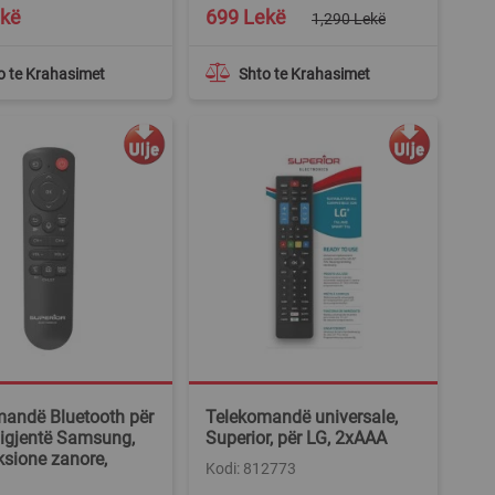
Special
ekë
699 Lekë
1,290 Lekë
Price
o te Krahasimet
Shto te Krahasimet
mandë Bluetooth për
Telekomandë universale,
ligjentë Samsung,
Superior, për LG, 2xAAA
sione zanore,
Kodi: 812773