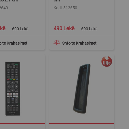
12649
Kodi: 812650
Special
ekë
490 Lekë
690 Lekë
690 Lekë
Price
o te Krahasimet
Shto te Krahasimet