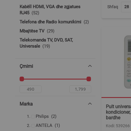
Kabëll HDMI, VGA dhe zgjatues
Shfaq
produkte
RJ45
52
produkte
Telefona dhe Radio komunikimi
2
produkte
Mbajtëse TV
29
Telekomanda TV, DVD, SAT,
produkte
Universale
19
Çmimi
Marka
Pult univers
kondicioner,
produkte
Philips
2
bardhe
produkt
ANTELA
1
Kodi: 539266