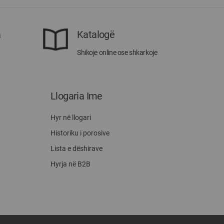
a
Katalogë
Shikoje online ose shkarkoje
Llogaria Ime
Hyr në llogari
Historiku i porosive
Lista e dëshirave
Hyrja në B2B