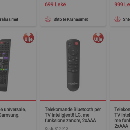
699 Lekë
999 L
Krahasimet
Shto te Krahasimet
Sht
 universale,
Telekomandë Bluetooth për
Teleko
r Samsung,
TV inteligjentë LG, me
TV inte
funksione zanore, 2xAAA
me funk
2xAAA
Kodi: 812913