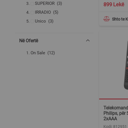
produkte
SUPERIOR
3
899 Lekë
produkte
IRRADIO
5
Shto te 
produkte
Unico
3
Në Ofertë
produkte
On Sale
12
Telekomandë
Philips, pë
2xAAA
Kodi: 812951