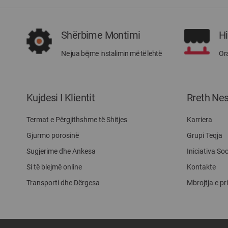
Shërbime Montimi
H
Ne jua bëjme instalimin më të lehtë
Ora
Kujdesi I Klientit
Rreth Ne
Termat e Përgjithshme të Shitjes
Karriera
Gjurmo porosinë
Grupi Teqja
Sugjerime dhe Ankesa
Iniciativa Soc
Si të blejmë online
Kontakte
Transporti dhe Dërgesa
Mbrojtja e pr