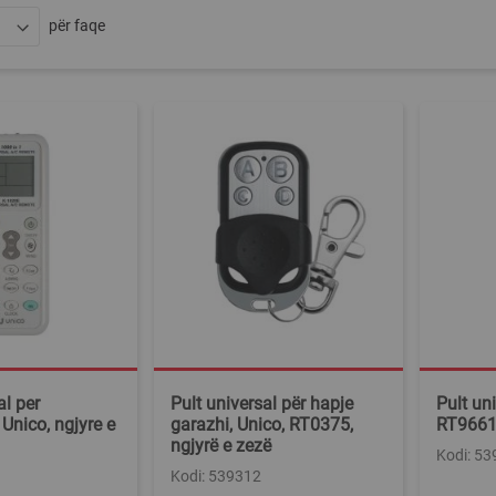
për faqe
al per
Pult universal për hapje
Pult uni
 Unico, ngjyre e
garazhi, Unico, RT0375,
RT9661,
ngjyrë e zezë
Kodi: 5
Kodi: 539312