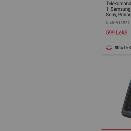
Telekomandë,
1, Samsung, 
Sony, Panas
Kodi: 812532
Special
599 Lekë
Price
Shto te 