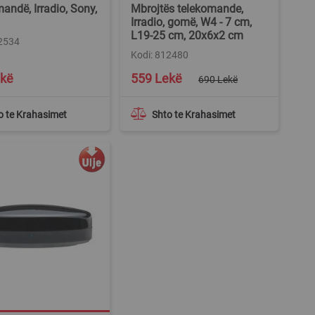
andë, Irradio, Sony,
Mbrojtës telekomande,
Irradio, gomë, W4 - 7 cm,
L19-25 cm, 20x6x2 cm
12534
Kodi: 812480
Special
ekë
559 Lekë
690 Lekë
Price
o te Krahasimet
Shto te Krahasimet