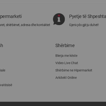
të
rejat
rreth
ipermarketi
Pyetje të Shpesht
Megatek:
ret, shërbimet, adresa dhe kontaktet
Gjeni çdo gjë ju duhet!
sh
Shërbime
Blerja me këste
Video Live Chat
iale
Shërbime ne Hipermarket
Arkitekt Online
ivatësisë