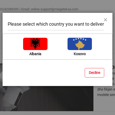
 (0)42388399 / Email:
online-support@megateksa.com
Please select which country you want to deliver
Mbyll
Bli sipas ambientit
Blog & Ide
Ndihmë & Këshilla
Albania
Kosovo
Sensor
Decline
Për të kom
nuk jeni në
sensorët e 
dhe fikjen 
modele sens