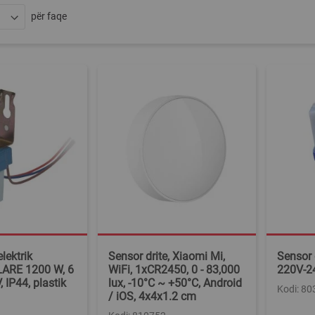
për faqe
lektrik
Sensor drite, Xiaomi Mi,
Sensor
ARE 1200 W, 6
WiFi, 1xCR2450, 0 - 83,000
220V-2
, IP44, plastik
lux, -10°C ~ +50°C, Android
Kodi: 8
/ iOS, 4x4x1.2 cm