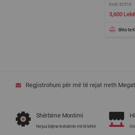
Kodi: 82518
3,600 Lek
Shto te 
Regjistrohuni për më të rejat rreth Mega
Shërbime Montimi
H
Ne jua bëjme instalimin më të lehtë
Ora