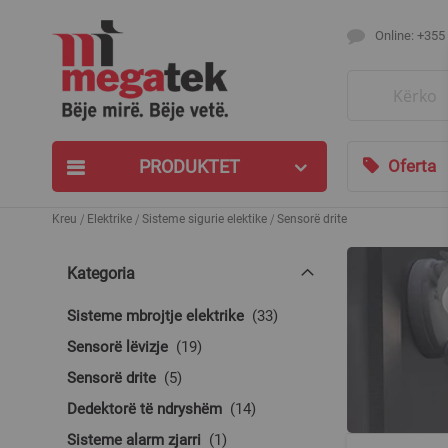
Online: +355
Search
PRODUKTET
Oferta
Kreu
Elektrike
Sisteme sigurie elektike
Sensorë drite
Kategoria
produkte
Sisteme mbrojtje elektrike
33
produkte
Sensorë lëvizje
19
produkte
Sensorë drite
5
produkte
Dedektorë të ndryshëm
14
produkt
Sisteme alarm zjarri
1