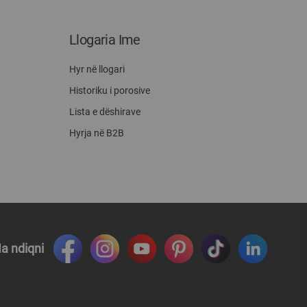
Llogaria Ime
Hyr në llogari
Historiku i porosive
Lista e dëshirave
Hyrja në B2B
a ndiqni