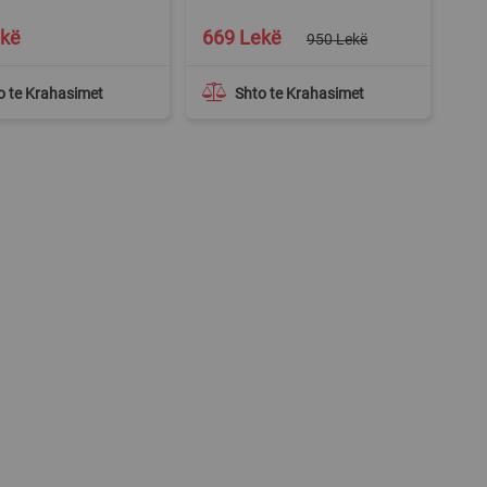
Special
ekë
669 Lekë
950 Lekë
Price
o te Krahasimet
Shto te Krahasimet