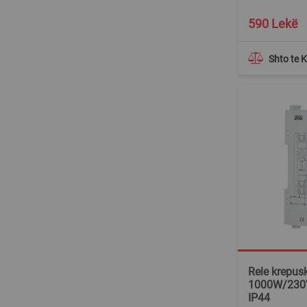
590 Lekë
Shto te 
Rele krepus
1000W/230V,
IP44