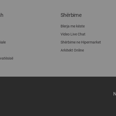
sh
Shërbime
Blerja me këste
Video Live Chat
iale
Shërbime ne Hipermarket
Arkitekt Online
ivatësisë
N