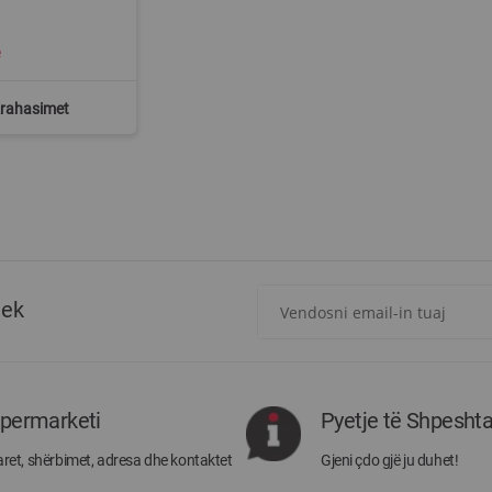
ë
Krahasimet
Regjistrohuni
tek
për
më
të
rejat
rreth
ipermarketi
Pyetje të Shpesht
Megatek:
ret, shërbimet, adresa dhe kontaktet
Gjeni çdo gjë ju duhet!