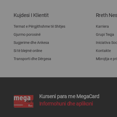
Kujdesi I Klientit
Rreth Ne
Termat e Përgjithshme të Shitjes
Karriera
Gjurmo porosinë
Grupi Teqja
Sugjerime dhe Ankesa
Iniciativa Soc
Si të blejmë online
Kontakte
Transporti dhe Dërgesa
Mbrojtja e pr
Kurseni para me MegaCard
Informohuni dhe aplikoni