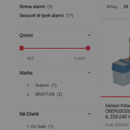
produkte
Sirena alarmi
3
Shfaq
produkte
Sensorë të tjerë alarmi
17
Çmimi
Marka
produkt
Xiaomi
1
produkte
BRAYTON
2
Sensor fotoe
CREPUSCOL
Në Ofertë
A, 220-240 V
Kodi: 800349
produkt
On Sale
1