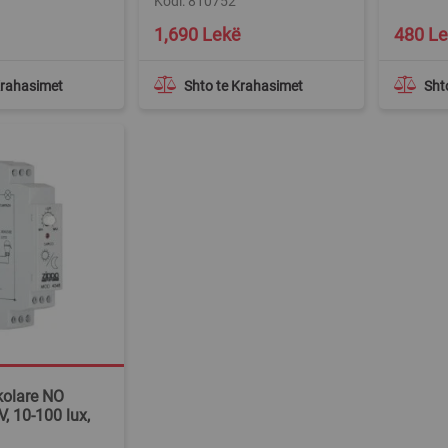
Kodi: 810752
1,690 Lekë
480 L
Krahasimet
Shto te Krahasimet
Sht
kolare NO
 10-100 lux,