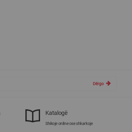
Dërgo
a
Katalogë
Shikoje online ose shkarkoje