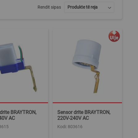
Rendit sipas
 drite BRAYTRON,
Sensor drite BRAYTRON,
40V AC
220V-240V AC
03615
Kodi: 803616