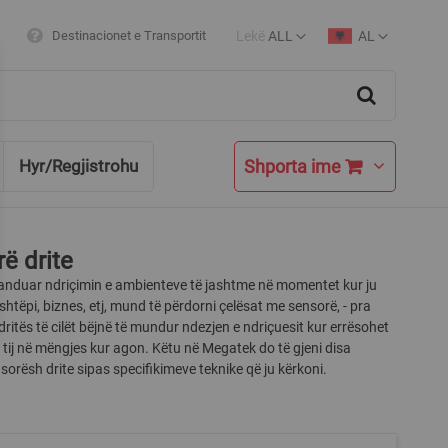
Lekë
ALL
AL
Destinacionet e Transportit
Currency
Language
Search
Shporta ime
Hyr/Regjistrohu
ë drite
anduar ndriçimin e ambienteve të jashtme në momentet kur ju
 shtëpi, biznes, etj, mund të përdorni çelësat me sensorë, - pra
dritës të cilët bëjnë të mundur ndezjen e ndriçuesit kur errësohet
e tij në mëngjes kur agon. Këtu në Megatek do të gjeni disa
orësh drite sipas specifikimeve teknike që ju kërkoni.