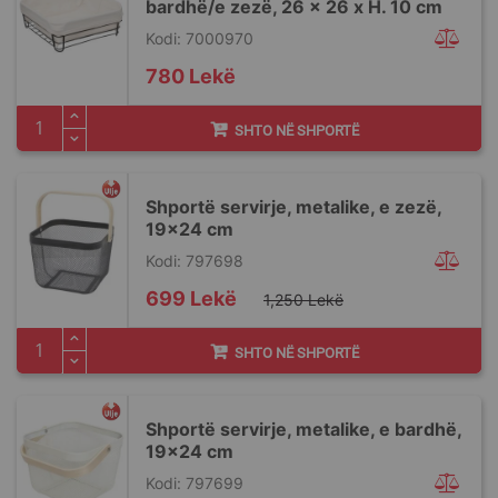
bardhë/e zezë, 26 x 26 x H. 10 cm
Kodi: 7000970
780 Lekë
SHTO NË SHPORTË
Shportë servirje, metalike, e zezë,
19x24 cm
Kodi: 797698
Special
699 Lekë
1,250 Lekë
Price
SHTO NË SHPORTË
Shportë servirje, metalike, e bardhë,
19x24 cm
Kodi: 797699