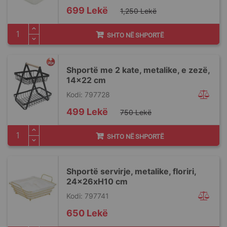
Special
699 Lekë
1,250 Lekë
Price
SHTO NË SHPORTË
Shportë me 2 kate, metalike, e zezë,
14x22 cm
Kodi: 797728
Special
499 Lekë
750 Lekë
Price
SHTO NË SHPORTË
Shportë servirje, metalike, floriri,
24x26xH10 cm
Kodi: 797741
650 Lekë