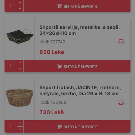
SHTO NË SHPORTË
Shportë servirje, metalike, e zezë,
24x26xH10 cm
Kodi: 797742
650 Lekë
SHTO NË SHPORTË
Shport frutash, JACINTE, rrethore,
natyrale, bezhë, Dia 26 x H. 13 cm
Kodi: 796988
730 Lekë
SHTO NË SHPORTË