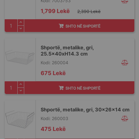
Kodi: 7003753
Special
1,799 Lekë
2,390 Lekë
Price
SHTO NË SHPORTË
Shportë, metalike, gri,
25.5x40xH14.3 cm
Kodi: 260004
675 Lekë
SHTO NË SHPORTË
Shportë, metalike, gri, 30x26x14 cm
Kodi: 260003
475 Lekë