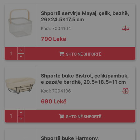
Shportë servirje Mayaj, çelik, bezhë,
26x24.5x17.5 cm
Kodi: 7004104
790 Lekë
SHTO NË SHPORTË
Shportë buke Bistrot, çelik/pambuk,
e zezë/e bardhë, 29.5x18.5x11 cm
Kodi: 7004106
690 Lekë
SHTO NË SHPORTË
Shportë buke Harmony,