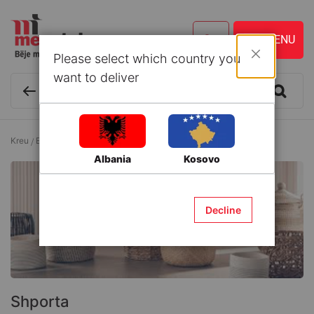
Please select which country you
Mbyll
want to deliver
Kreu
Enë kuzhine dhe Aksesorë
Shporta
Shporta
Albania
Kosovo
Decline
Shporta