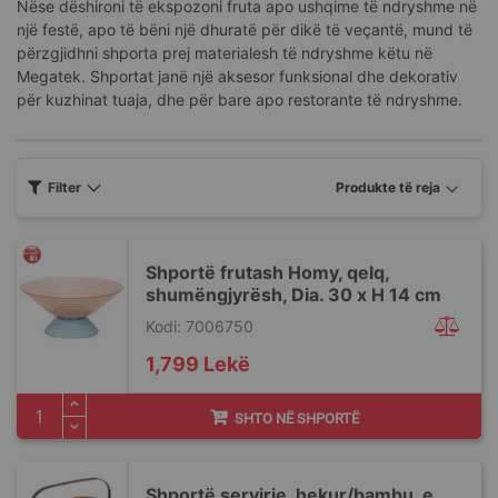
Nëse dëshironi të ekspozoni fruta apo ushqime të ndryshme në
një festë, apo të bëni një dhuratë për dikë të veçantë, mund të
përzgjidhni shporta prej materialesh të ndryshme këtu në
Megatek. Shportat janë një aksesor funksional dhe dekorativ
për kuzhinat tuaja, dhe për bare apo restorante të ndryshme.
Filter
Shportë frutash Homy, qelq,
shumëngjyrësh, Dia. 30 x H 14 cm
Kodi: 7006750
1,799 Lekë
SHTO NË SHPORTË
Shportë servirje, hekur/bambu, e