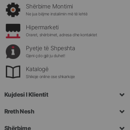
rreth
Shërbime Montimi
Megatek:
Ne jua bëjme instalimin më të lehtë
Hipermarketi
Oraret, shërbimet, adresa dhe kontaktet
Pyetje të Shpeshta
Gjeni çdo gjë ju duhet!
Katalogë
Shikoje online ose shkarkoje
Kujdesi I Klientit
Rreth Nesh
Shërbime