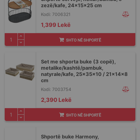
zezë/kafe, 24x15x25 cm
Kodi: 7006321
1,399 Lekë
SHTO NË SHPORTË
Set me shporta buke (3 copë),
metalike/kashtë/pambuk,
natyrale/kafe, 25x35x10 / 21x14x8
cm
Kodi: 7003754
2,390 Lekë
SHTO NË SHPORTË
Shportë buke Harmony,