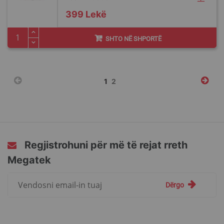
399 Lekë
SHTO NË SHPORTË
Faqja
You're
Faqja
1
2
currently
reading
page
Regjistrohuni për më të rejat rreth
Megatek
Regjistrohuni
Dërgo
për
më
të
rejat