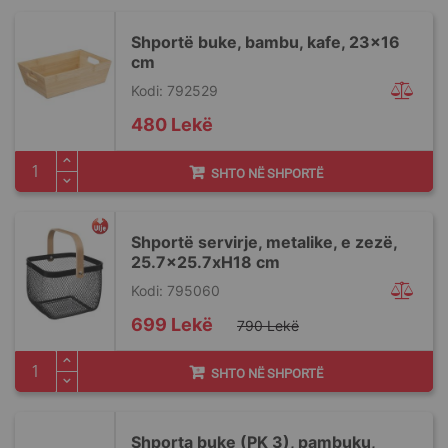
Shportë buke, bambu, kafe, 23x16
cm
Kodi: 792529
480 Lekë
SHTO NË SHPORTË
Shportë servirje, metalike, e zezë,
25.7x25.7xH18 cm
Kodi: 795060
Special
699 Lekë
790 Lekë
Price
SHTO NË SHPORTË
Shporta buke (PK 3), pambuku,