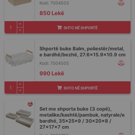
Kodi: 7004503
850 Lekë
SHTO NË SHPORTË
Shportë buke Balm, poliestër/metal,
e bardhë/bezhë, 27.6x15.9x10.9 cm
Kodi: 7004505
990 Lekë
SHTO NË SHPORTË
Set me shporta buke (3 copë),
metalike/kashtë/pambuk, natyrale/e
bardhë, 35x25x9 / 30x20x8 /
27x17x7 cm