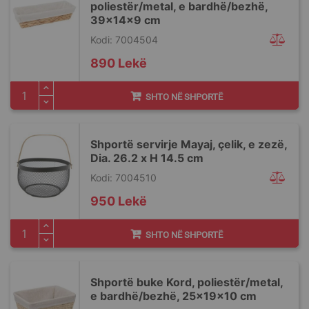
poliestër/metal, e bardhë/bezhë,
39x14x9 cm
Kodi: 7004504
890 Lekë
SHTO NË SHPORTË
Shportë servirje Mayaj, çelik, e zezë,
Dia. 26.2 x H 14.5 cm
Kodi: 7004510
950 Lekë
SHTO NË SHPORTË
Shportë buke Kord, poliestër/metal,
e bardhë/bezhë, 25x19x10 cm