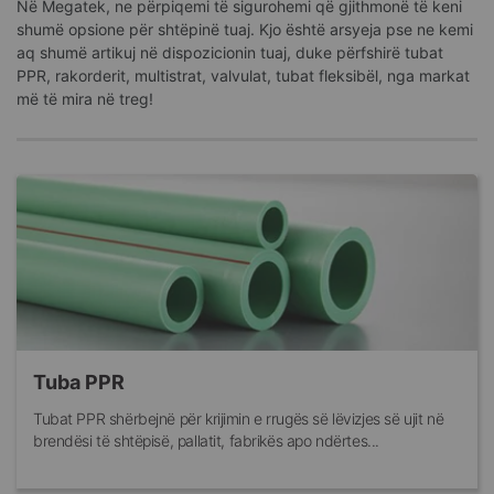
Në Megatek, ne përpiqemi të sigurohemi që gjithmonë të keni
shumë opsione për shtëpinë tuaj. Kjo është arsyeja pse ne kemi
aq shumë artikuj në dispozicionin tuaj, duke përfshirë tubat
PPR, rakorderit, multistrat, valvulat, tubat fleksibël, nga markat
më të mira në treg!
Tuba PPR
Tubat PPR shërbejnë për krijimin e rrugës së lëvizjes së ujit në
brendësi të shtëpisë, pallatit, fabrikës apo ndërtes...