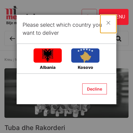
Please select which country you
Mbyll
want to deliver
Kreu
Materiale ndërtimi
Tuba dhe Rakorderi
Albania
Kosovo
Decline
Tuba dhe Rakorderi