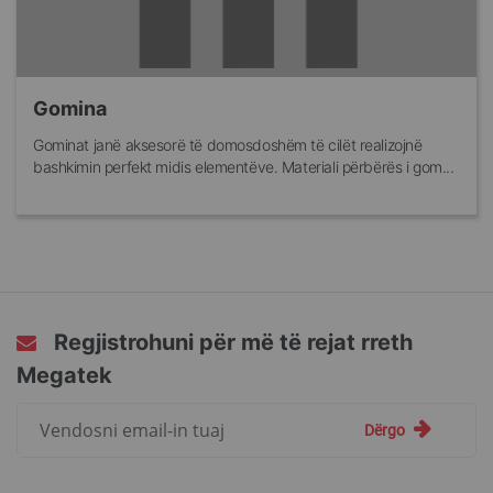
Gomina
Gominat janë aksesorë të domosdoshëm të cilët realizojnë
bashkimin perfekt midis elementëve. Materiali përbërës i gom...
Regjistrohuni për më të rejat rreth
Megatek
Regjistrohuni
Dërgo
për
më
të