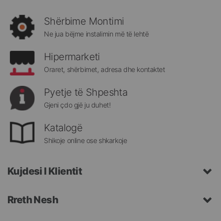
rejat
rreth
Shërbime Montimi
Megatek:
Ne jua bëjme instalimin më të lehtë
Hipermarketi
Oraret, shërbimet, adresa dhe kontaktet
Pyetje të Shpeshta
Gjeni çdo gjë ju duhet!
Katalogë
Shikoje online ose shkarkoje
Kujdesi I Klientit
Rreth Nesh