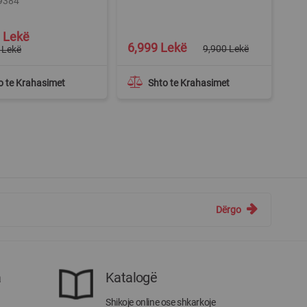
09384
 Lekë
Special
6,999 Lekë
9,900 Lekë
 Lekë
Price
o te Krahasimet
Shto te Krahasimet
Dërgo
a
Katalogë
Shikoje online ose shkarkoje