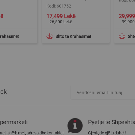
Kodi: 6
Kodi: 601752
Special
Special
kë
17,499 Lekë
29,999
Price
Price
26,500 Lekë
39,900
Krahasimet
Shto te Krahasimet
Sht
Regjistrohuni
tek
për
më
të
rejat
rreth
ipermarketi
Pyetje të Shpesht
Megatek:
ret, shërbimet, adresa dhe kontaktet
Gjeni çdo gjë ju duhet!