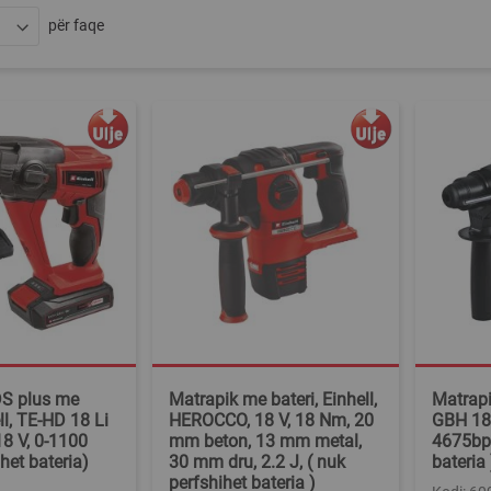
për faqe
DS plus me
Matrapik me bateri, Einhell,
Matrapi
ll, TE-HD 18 Li
HEROCCO, 18 V, 18 Nm, 20
GBH 18V
18 V, 0-1100
mm beton, 13 mm metal,
4675bpm
het bateria)
30 mm dru, 2.2 J, ( nuk
bateria 
perfshihet bateria )