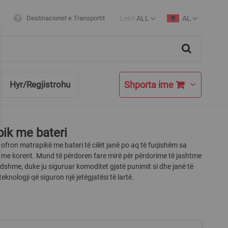
Lekë
ALL
AL
Destinacionet e Transportit
Currency
Language
Search
Shporta ime
Hyr/Regjistrohu
ik me bateri
ofron matrapikë me bateri të cilët janë po aq të fuqishëm sa
 me korent. Mund të përdoren fare mirë për përdorime të jashtme
dshme, duke ju siguruar komoditet gjatë punimit si dhe janë të
eknologji që siguron një jetëgjatësi të lartë.