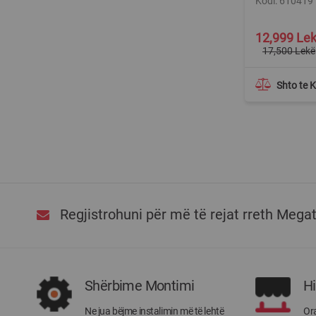
Kodi: 610419
Special
12,999 Le
Price
17,500 Lekë
Shto te 
Regjistrohuni për më të rejat rreth Mega
Shërbime Montimi
H
Ne jua bëjme instalimin më të lehtë
Ora