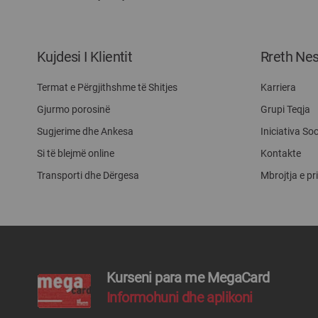
Kujdesi I Klientit
Rreth Ne
Termat e Përgjithshme të Shitjes
Karriera
Gjurmo porosinë
Grupi Teqja
Sugjerime dhe Ankesa
Iniciativa Soc
Si të blejmë online
Kontakte
Transporti dhe Dërgesa
Mbrojtja e pr
Kurseni para me MegaCard
Informohuni dhe aplikoni