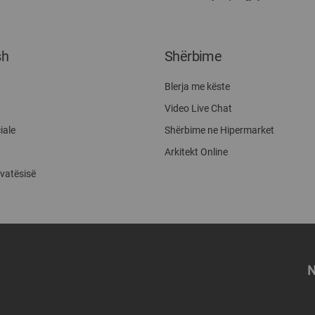
sh
Shërbime
Blerja me këste
Video Live Chat
iale
Shërbime ne Hipermarket
Arkitekt Online
ivatësisë
N