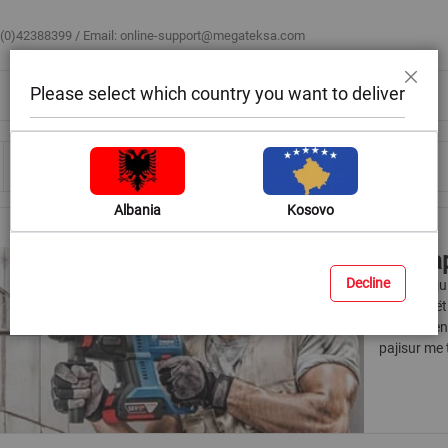
 (0)42388399 / Email:
online-support@megateksa.com
Please select which country you want to deliver
Mbyll
Bli sipas ambientit
Blog & Ide
Ndihmë & Këshilla
Albania
Kosovo
Matrap
Decline
Megatek ju 
matrapikët
dhe të bren
pajisur me t