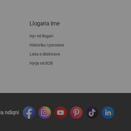
Llogaria Ime
Hyr në llogari
Historiku i porosive
Lista e dëshirave
Hyrja në B2B
a ndiqni