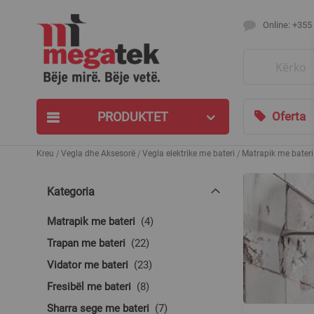
Online: +355
Search
PRODUKTET
Oferta
Kreu
Vegla dhe Aksesorë
Vegla elektrike me bateri
Matrapik me bateri
Kategoria
produkte
Matrapik me bateri
4
produkte
Trapan me bateri
22
produkte
Vidator me bateri
23
produkte
Fresibël me bateri
8
produkte
Sharra sege me bateri
7