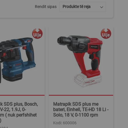
Rendit sipas
k SDS plus, Bosch,
Matrapik SDS plus me
-22, 1.9J, 0-
bateri, Einhell, TE-HD 18 Li -
 ( nuk perfshihet
Solo, 18 V, 0-1100 rpm
)
Kodi: 600006