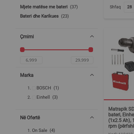
produkte
Mjete matëse me bateri
37
Shfaq
produkte
Bateri dhe Karikues
23
Çmimi
Marka
produkt
BOSCH
1
produkte
Einhell
3
Matrapik S
bateri, Einhe
Në Ofertë
(1x2.5 Ah), 
rpm (përfshi
produkte
On Sale
4