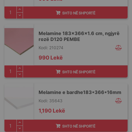
SHTO NË SHPORTË
Melamine 183x366x1.6 cm, ngjyrë
rozë D120 PEMBE
Kodi: 210274
990 Lekë
SHTO NË SHPORTË
Melamine e bardhe183*366*16mm
Kodi: 35643
1,190 Lekë
SHTO NË SHPORTË