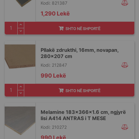
Kodi: 821387
1,290 Lekë
SHTO NË SHPORTË
Pllakë zdrukthi, 16mm, novapan,
280x207 cm
Kodi: 212847
990 Lekë
SHTO NË SHPORTË
Melamine 183x366x1.6 cm, ngjyrë
lisi A414 ANTRAS i T MESE
Kodi: 210272
990 Lekë