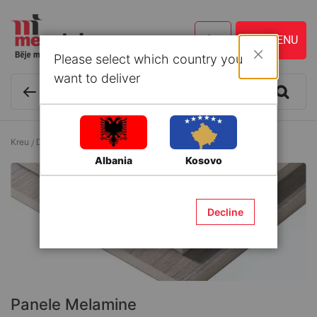
Please select which country you
Mbyll
want to deliver
Kreu
Druri dhe Zdrukthtari
Lëndë zdrukthtarie
Panele Melamine
Albania
Kosovo
Decline
Panele Melamine