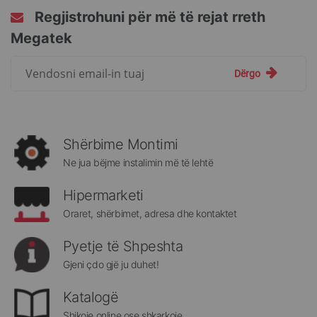
Regjistrohuni për më të rejat rreth
Megatek
Regjistrohuni
Dërgo
për
më
të
rejat
rreth
Shërbime Montimi
Megatek:
Ne jua bëjme instalimin më të lehtë
Hipermarketi
Oraret, shërbimet, adresa dhe kontaktet
Pyetje të Shpeshta
Gjeni çdo gjë ju duhet!
Katalogë
Shikoje online ose shkarkoje