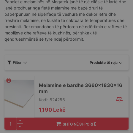
Panelet e melaminës në Megatek janë të një cilësie të lartë dhe
janë prodhuar nga fletë melamine me bazë druri të
papërpunuar, në sipërfaqe të veshura me dekor letre dhe
rrëshirë melamine, në kushte të caktuara të temperaturës dhe
presionit. Rekomandohen të përdoren në ndërtimin e rafteve të
mobiljeve dhe rafteve të kuzhinës, për shkak të
qëndrueshmërisë së tyre ndaj përdorimit.
Filter
Melamine e bardhe 3660x1830x16
mm
Kodi: 824256
1,190 Lekë
SHTO NË SHPORTË