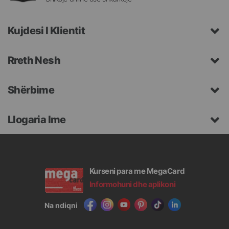
Kujdesi I Klientit
Rreth Nesh
Shërbime
Llogaria Ime
Kurseni para me MegaCard
Informohuni dhe aplikoni
Na ndiqni