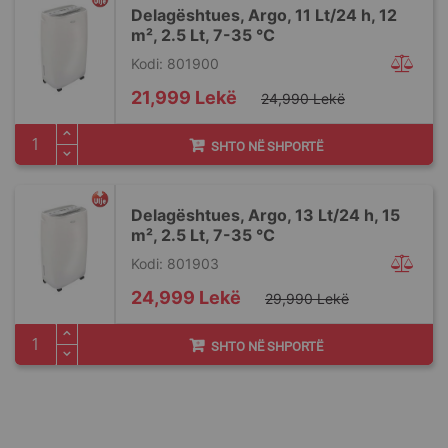
Delagështues, Argo, 11 Lt/24 h, 12
m², 2.5 Lt, 7-35 °C
Kodi: 801900
Special
21,999 Lekë
24,990 Lekë
Price
SHTO NË SHPORTË
Delagështues, Argo, 13 Lt/24 h, 15
m², 2.5 Lt, 7-35 °C
Kodi: 801903
Special
24,999 Lekë
29,990 Lekë
Price
SHTO NË SHPORTË