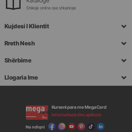
Katalogë
Shikoje online ose shkarkoje
Kujdesi I Klientit
Rreth Nesh
Shërbime
Llogaria Ime
Kurseni para me MegaCard
Informohuni dhe aplikoni
Na ndiqni