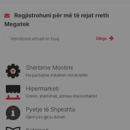
Regjistrohuni për më të rejat rreth
Megatek
Regjistrohuni
Dërgo
për
më
të
rejat
rreth
Shërbime Montimi
Megatek:
Ne jua bëjme instalimin më të lehtë
Hipermarketi
Oraret, shërbimet, adresa dhe kontaktet
Pyetje të Shpeshta
Gjeni çdo gjë ju duhet!