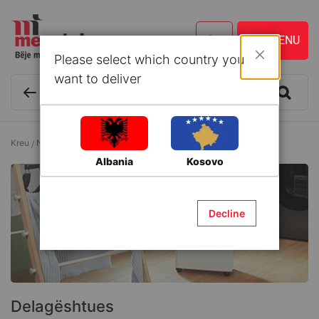
Please select which country you
Mbyll
want to deliver
Kreu
Ngrohje dhe Ftohje
Pastrimi i ajrit
Delagështues
Albania
Kosovo
Decline
Delagështues