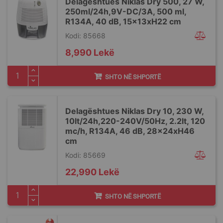
Delagështues Niklas Dry 500, 27 W,
250ml/24h,9V-DC/3A, 500 ml,
R134A, 40 dB, 15x13xH22 cm
Kodi: 85668
8,990 Lekë
SHTO NË SHPORTË
Delagështues Niklas Dry 10, 230 W,
10lt/24h,220-240V/50Hz, 2.2lt, 120
mc/h, R134A, 46 dB, 28x24xH46
cm
Kodi: 85669
22,990 Lekë
SHTO NË SHPORTË