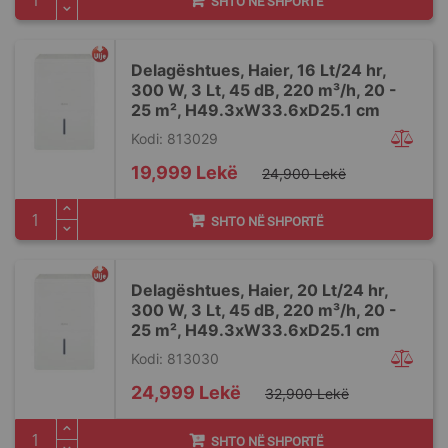
SHTO NË SHPORTË
Delagështues, Haier, 16 Lt/24 hr,
300 W, 3 Lt, 45 dB, 220 m³/h, 20 -
25 m², H49.3xW33.6xD25.1 cm
Kodi: 813029
Special
19,999 Lekë
24,900 Lekë
Price
SHTO NË SHPORTË
Delagështues, Haier, 20 Lt/24 hr,
300 W, 3 Lt, 45 dB, 220 m³/h, 20 -
25 m², H49.3xW33.6xD25.1 cm
Kodi: 813030
Special
24,999 Lekë
32,900 Lekë
Price
SHTO NË SHPORTË