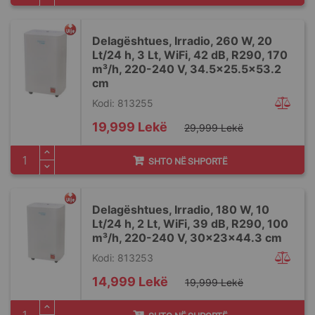
Delagështues, Irradio, 260 W, 20
Lt/24 h, 3 Lt, WiFi, 42 dB, R290, 170
m³/h, 220-240 V, 34.5x25.5x53.2
cm
Kodi: 813255
Special
19,999 Lekë
29,999 Lekë
Price
SHTO NË SHPORTË
Delagështues, Irradio, 180 W, 10
Lt/24 h, 2 Lt, WiFi, 39 dB, R290, 100
m³/h, 220-240 V, 30x23x44.3 cm
Kodi: 813253
Special
14,999 Lekë
19,999 Lekë
Price