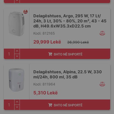
Delagështues, Argo, 295 W, 17 Lt/
24h, 3 Lt, 30% - 80%, 20 m², 43 - 45
dB, H49.6xW35.3xD22.5 cm
Kodi: 812165
Special
29,999 Lekë
36,990 Lekë
Price
SHTO NË SHPORTË
Delagështues, Alpina, 22.5 W, 330
ml/24h, 800 ml, 35 dB
Kodi: 811964
5,310 Lekë
SHTO NË SHPORTË