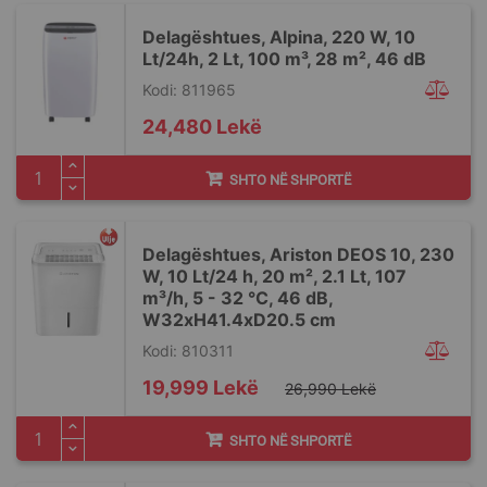
Delagështues, Alpina, 220 W, 10
Lt/24h, 2 Lt, 100 m³, 28 m², 46 dB
Kodi: 811965
24,480 Lekë
SHTO NË SHPORTË
Delagështues, Ariston DEOS 10, 230
W, 10 Lt/24 h, 20 m², 2.1 Lt, 107
m³/h, 5 - 32 °C, 46 dB,
W32xH41.4xD20.5 cm
Kodi: 810311
Special
19,999 Lekë
26,990 Lekë
Price
SHTO NË SHPORTË