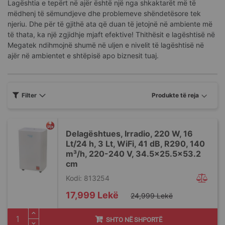
Lagështia e tepërt në ajër është një nga shkaktarët më të
mëdhenj të sëmundjeve dhe problemeve shëndetësore tek
njeriu. Dhe për të gjithë ata që duan të jetojnë në ambiente më
të thata, ka një zgjidhje mjaft efektive! Thithësit e lagështisë në
Megatek ndihmojnë shumë në uljen e nivelit të lagështisë në
ajër në ambientet e shtëpisë apo biznesit tuaj.
Filter
Delagështues, Irradio, 220 W, 16
Lt/24 h, 3 Lt, WiFi, 41 dB, R290, 140
m³/h, 220-240 V, 34.5x25.5x53.2
cm
Kodi: 813254
Special
17,999 Lekë
24,999 Lekë
Price
SHTO NË SHPORTË