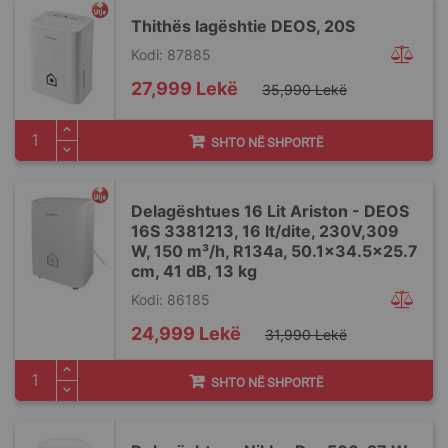
Thithës lagështie DEOS, 20S
Kodi: 87885
Special
27,999 Lekë
35,990 Lekë
Price
SHTO NË SHPORTË
Delagështues 16 Lit Ariston - DEOS
16S 3381213, 16 lt/dite, 230V,309
W, 150 m³/h, R134a, 50.1x34.5x25.7
cm, 41 dB, 13 kg
Kodi: 86185
Special
24,999 Lekë
31,990 Lekë
Price
SHTO NË SHPORTË