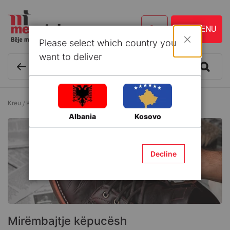
Please select which country you
Mbyll
want to deliver
Kreu
Kozmetikë dhe Kujdes personal
Mirëmbajtje këpucësh
Albania
Kosovo
Decline
Mirëmbajtje këpucësh