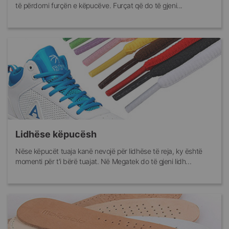
të përdorni furçën e këpucëve. Furçat që do të gjeni...
Lidhëse këpucësh
Nëse këpucët tuaja kanë nevojë për lidhëse të reja, ky është
momenti për t'i bërë tuajat. Në Megatek do të gjeni lidh...