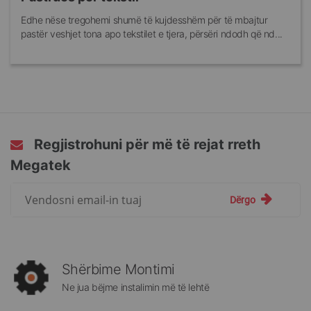
Edhe nëse tregohemi shumë të kujdesshëm për të mbajtur
pastër veshjet tona apo tekstilet e tjera, përsëri ndodh që nd...
Regjistrohuni për më të rejat rreth
Megatek
Regjistrohuni
Dërgo
për
më
të
rejat
rreth
Shërbime Montimi
Megatek:
Ne jua bëjme instalimin më të lehtë