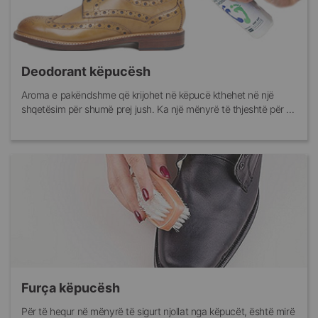
Deodorant këpucësh
Aroma e pakëndshme që krijohet në këpucë kthehet në një
shqetësim për shumë prej jush. Ka një mënyrë të thjeshtë për ...
Furça këpucësh
Për të hequr në mënyrë të sigurt njollat nga këpucët, është mirë