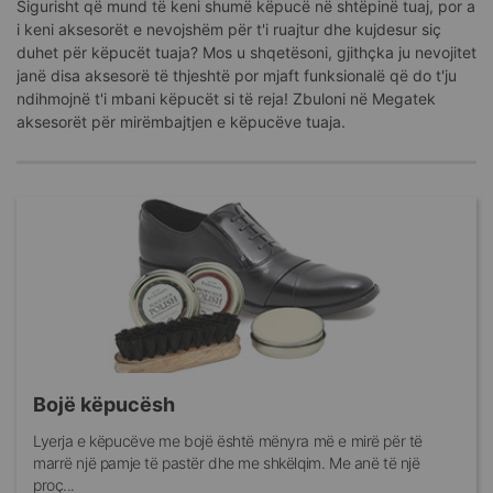
Sigurisht që mund të keni shumë këpucë në shtëpinë tuaj, por a
i keni aksesorët e nevojshëm për t'i ruajtur dhe kujdesur siç
duhet për këpucët tuaja? Mos u shqetësoni, gjithçka ju nevojitet
janë disa aksesorë të thjeshtë por mjaft funksionalë që do t'ju
ndihmojnë t'i mbani këpucët si të reja! Zbuloni në Megatek
aksesorët për mirëmbajtjen e këpucëve tuaja.
Bojë këpucësh
Lyerja e këpucëve me bojë është mënyra më e mirë për të
marrë një pamje të pastër dhe me shkëlqim. Me anë të një
proç...