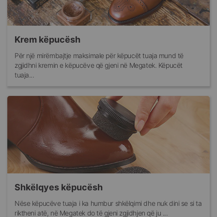
Krem këpucësh
Për një mirëmbajtje maksimale për këpucët tuaja mund të
zgjidhni kremin e këpucëve që gjeni në Megatek. Këpucët
tuaja...
Shkëlqyes këpucësh
Nëse këpucëve tuaja i ka humbur shkëlqimi dhe nuk dini se si ta
riktheni atë, në Megatek do të gjeni zgjidhjen që ju ...