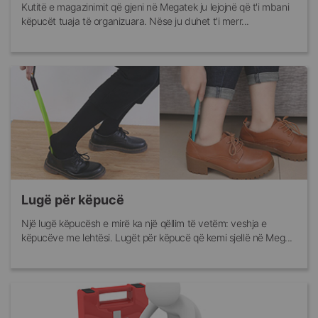
Kutitë e magazinimit që gjeni në Megatek ju lejojnë që t'i mbani
këpucët tuaja të organizuara. Nëse ju duhet t'i merr...
Lugë për këpucë
Një lugë këpucësh e mirë ka një qëllim të vetëm: veshja e
këpucëve me lehtësi. Lugët për këpucë që kemi sjellë në Meg...