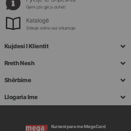
Gjeni çdo gjë ju duhet!
Katalogë
Shikoje online ose shkarkoje
Kujdesi I Klientit
Rreth Nesh
Shërbime
Llogaria Ime
Kurseni para me MegaCard