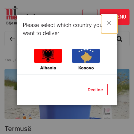
Please select which country you
Mbyll
want to deliver
Kreu
Enë kuzhine dhe Aksesorë
Termusë
Albania
Kosovo
Decline
Termusë