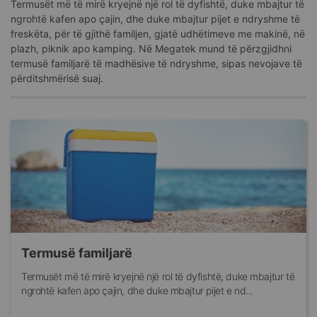
Termusët më të mirë kryejnë një rol të dyfishtë, duke mbajtur të
ngrohtë kafen apo çajin, dhe duke mbajtur pijet e ndryshme të
freskëta, për të gjithë familjen, gjatë udhëtimeve me makinë, në
plazh, piknik apo kamping. Në Megatek mund të përzgjidhni
termusë familjarë të madhësive të ndryshme, sipas nevojave të
përditshmërisë suaj.
Termusë familjarë
Termusët më të mirë kryejnë një rol të dyfishtë, duke mbajtur të
ngrohtë kafen apo çajin, dhe duke mbajtur pijet e nd...