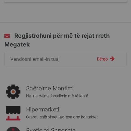
Regjistrohuni për më të rejat rreth
Megatek
Regjistrohuni
Dërgo
për
më
të
rejat
rreth
Shërbime Montimi
Megatek:
Ne jua bëjme instalimin më të lehtë
Hipermarketi
Oraret, shërbimet, adresa dhe kontaktet
Pyetje të Shpeshta