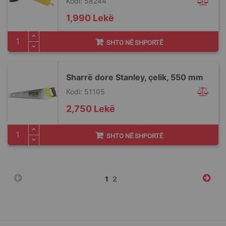
Kodi: 58244
1,990 Lekë
SHTO NË SHPORTË
Sharrë dore Stanley, çelik, 550 mm
Kodi: 51105
2,750 Lekë
SHTO NË SHPORTË
Faqja
You're
Faqja
1
2
currently
reading
page