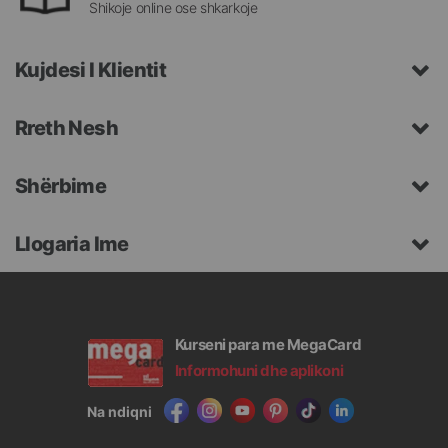
Shikoje online ose shkarkoje
Kujdesi I Klientit
Rreth Nesh
Shërbime
Llogaria Ime
Kurseni para me MegaCard
Informohuni dhe aplikoni
Na ndiqni