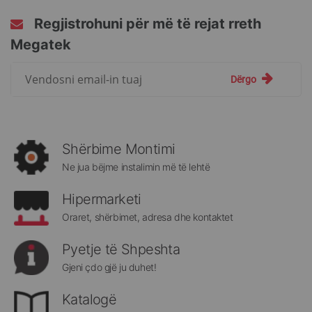
Regjistrohuni për më të rejat rreth
Megatek
Regjistrohuni
Dërgo
për
më
të
rejat
rreth
Shërbime Montimi
Megatek:
Ne jua bëjme instalimin më të lehtë
Hipermarketi
Oraret, shërbimet, adresa dhe kontaktet
Pyetje të Shpeshta
Gjeni çdo gjë ju duhet!
Katalogë