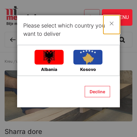
Please select which country you
Mbyll
want to deliver
Kreu
Vegla dhe Aksesorë
Vegla mekanike
Sharra dore
Albania
Kosovo
Decline
Sharra dore