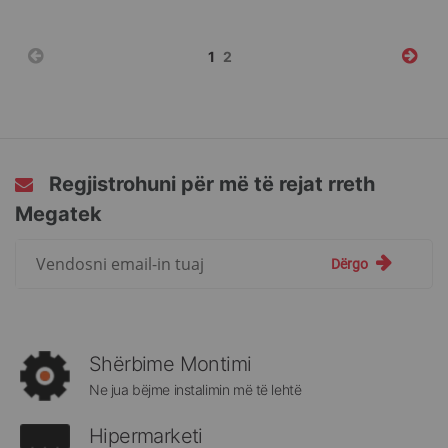
Faqja
You're
Faqja
1
2
currently
reading
page
Regjistrohuni për më të rejat rreth
Megatek
Regjistrohuni
Dërgo
për
më
të
rejat
rreth
Shërbime Montimi
Megatek:
Ne jua bëjme instalimin më të lehtë
Hipermarketi