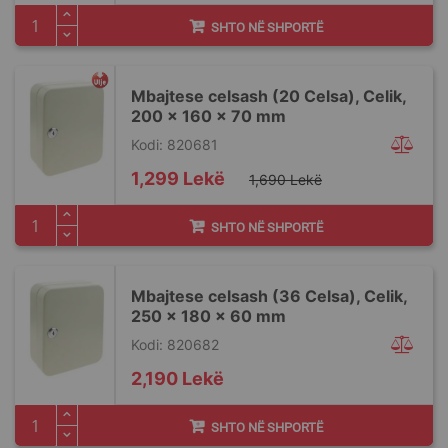
SHTO NË SHPORTË
Mbajtese celsash (20 Celsa), Celik,
200 x 160 x 70 mm
Kodi: 820681
Special
1,299 Lekë
1,690 Lekë
Price
SHTO NË SHPORTË
Mbajtese celsash (36 Celsa), Celik,
250 x 180 x 60 mm
Kodi: 820682
2,190 Lekë
SHTO NË SHPORTË