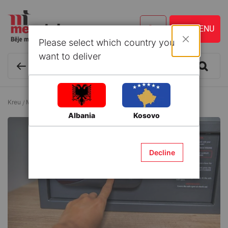
Please select which country you
Mbyll
want to deliver
Kreu
Magazinim dhe Organizim
Siguri
Kasaforta
Albania
Kosovo
Decline