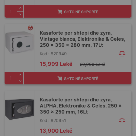
SHTO NË SHPORTË
Kasaforte per shtepi dhe zyra,
Vintage blanca, Elektronike & Celes,
250 x 350 x 280 mm, 17Lt
Kodi: 820949
Special
15,999 Lekë
20,900 Lekë
Price
SHTO NË SHPORTË
Kasaforte per shtepi dhe zyra,
ALPHA, Elektronike & Celes, 250 x
350 x 250 mm, 16Lt
Kodi: 820951
13,900 Lekë