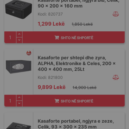
Kasaforte portabel, ngjyra blu, Celik,
90 x 200 x 160 mm
Kodi: 820737
Special
1,299 Lekë
1,850 Lekë
Price
SHTO NË SHPORTË
Kasaforte per shtepi dhe zyra,
ALPHA, Elektronike & Celes, 200 x
400 x 400 mm, 25Lt
Kodi: 821800
Special
9,899 Lekë
14,900 Lekë
Price
SHTO NË SHPORTË
Kasaforte portabel, ngjyra e zeze,
Celik, 93 x 300 x 235 mm