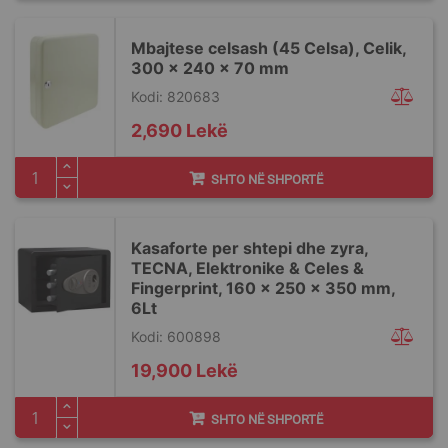
Mbajtese celsash (45 Celsa), Celik,
300 x 240 x 70 mm
Kodi: 820683
2,690 Lekë
SHTO NË SHPORTË
Kasaforte per shtepi dhe zyra,
TECNA, Elektronike & Celes &
Fingerprint, 160 x 250 x 350 mm,
6Lt
Kodi: 600898
19,900 Lekë
SHTO NË SHPORTË