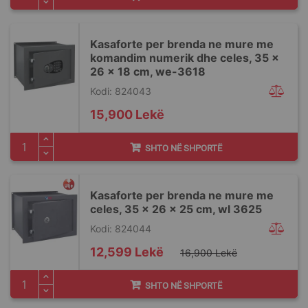
Kasaforte per brenda ne mure me
komandim numerik dhe celes, 35 x
26 x 18 cm, we-3618
Kodi: 824043
15,900 Lekë
SHTO NË SHPORTË
Kasaforte per brenda ne mure me
celes, 35 x 26 x 25 cm, wl 3625
Kodi: 824044
Special
12,599 Lekë
16,900 Lekë
Price
SHTO NË SHPORTË