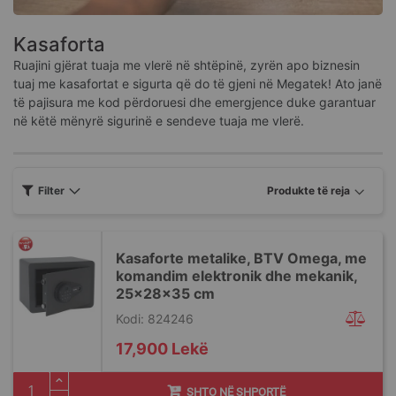
Kasaforta
Ruajini gjërat tuaja me vlerë në shtëpinë, zyrën apo biznesin
tuaj me kasafortat e sigurta që do të gjeni në Megatek! Ato janë
të pajisura me kod përdoruesi dhe emergjence duke garantuar
në këtë mënyrë sigurinë e sendeve tuaja me vlerë.
Filter
Kasaforte metalike, BTV Omega, me
komandim elektronik dhe mekanik,
25x28x35 cm
Kodi: 824246
17,900 Lekë
SHTO NË SHPORTË