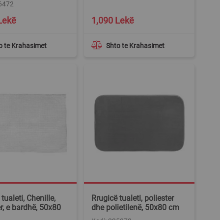
26472
Lekë
1,090 Lekë
o te Krahasimet
Shto te Krahasimet
tualeti, Chenille,
Rrugicë tualeti, poliester
er, e bardhë, 50x80
dhe polietilenë, 50x80 cm