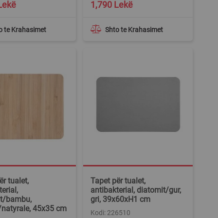
Lekë
1,790 Lekë
o te Krahasimet
Shto te Krahasimet
r tualet,
Tapet për tualet,
erial,
antibakterial, diatomit/gur,
it/bambu,
gri, 39x60xH1 cm
natyrale, 45x35 cm
Kodi: 226510