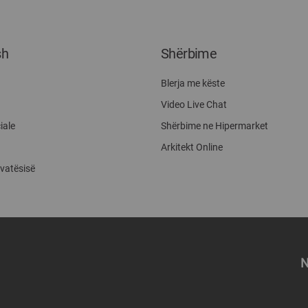
sh
Shërbime
Blerja me këste
Video Live Chat
iale
Shërbime ne Hipermarket
Arkitekt Online
ivatësisë
N