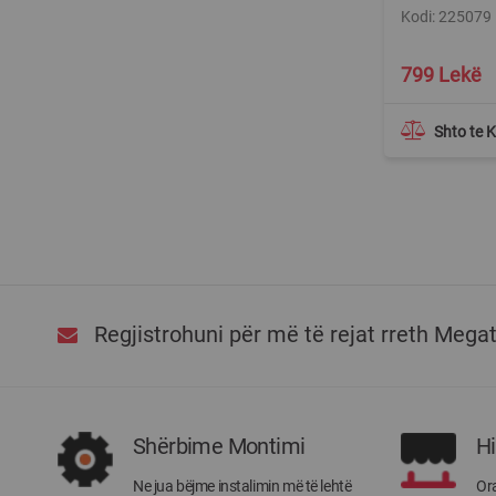
Kodi: 225079
799 Lekë
Shto te 
Regjistrohuni për më të rejat rreth Mega
Shërbime Montimi
H
Ne jua bëjme instalimin më të lehtë
Ora