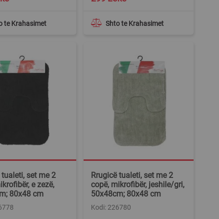
o te Krahasimet
Shto te Krahasimet
tualeti, set me 2
Rrugicë tualeti, set me 2
krofibër, e zezë,
copë, mikrofibër, jeshile/gri,
m; 80x48 cm
50x48cm; 80x48 cm
26778
Kodi: 226780