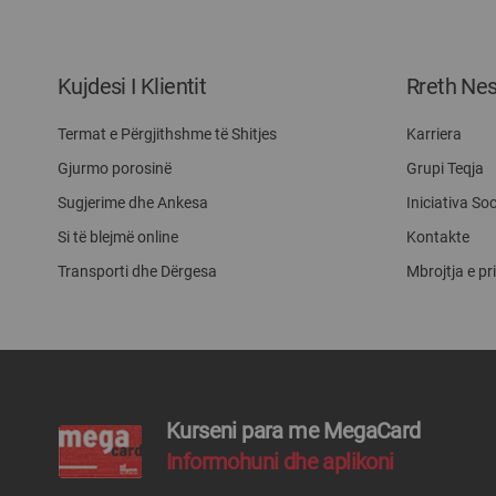
Kujdesi I Klientit
Rreth Ne
Termat e Përgjithshme të Shitjes
Karriera
Gjurmo porosinë
Grupi Teqja
Sugjerime dhe Ankesa
Iniciativa Soc
Si të blejmë online
Kontakte
Transporti dhe Dërgesa
Mbrojtja e pr
Kurseni para me MegaCard
Informohuni dhe aplikoni