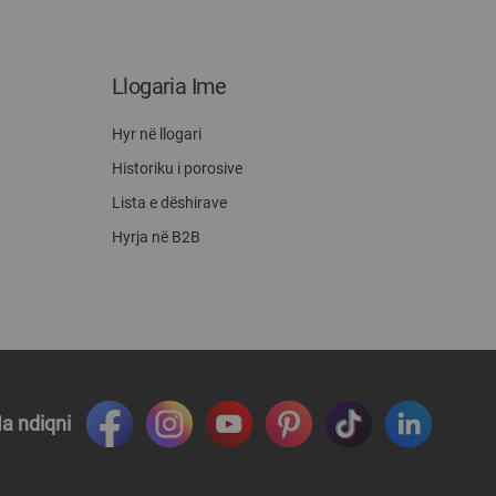
Llogaria Ime
Hyr në llogari
Historiku i porosive
Lista e dëshirave
Hyrja në B2B
a ndiqni