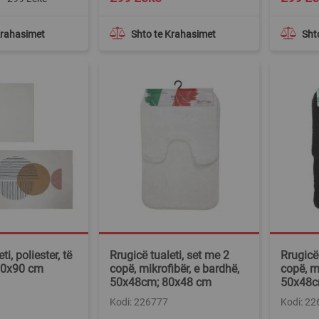
Krahasimet
Shto te Krahasimet
Sht
ti, poliester, të
Rrugicë tualeti, set me 2
Rrugicë 
60x90 cm
copë, mikrofibër, e bardhë,
copë, mi
50x48cm; 80x48 cm
50x48c
Kodi: 226777
Kodi: 2