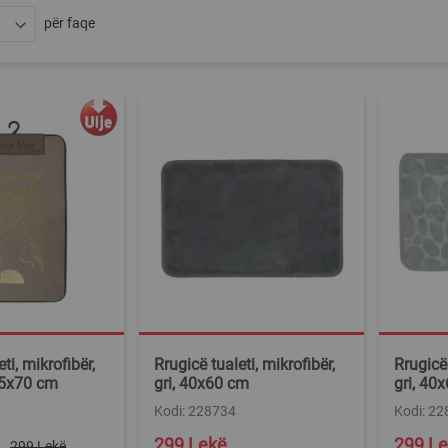
për faqe
ti, mikrofibër,
Rrugicë tualeti, mikrofibër,
Rrugicë 
45x70 cm
gri, 40x60 cm
gri, 40
Kodi: 228734
Kodi: 2
299 Lekë
299 L
299 Lekë