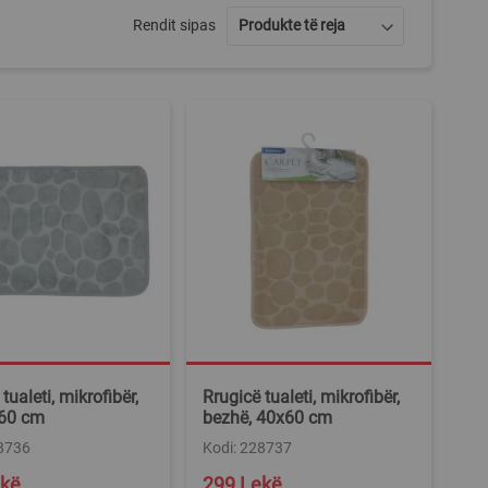
Rendit sipas
tualeti, mikrofibër,
Rrugicë tualeti, mikrofibër,
x60 cm
bezhë, 40x60 cm
28736
Kodi: 228737
ekë
299 Lekë