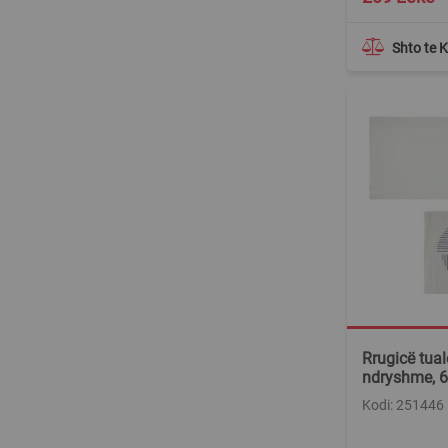
Price
Shto te 
Rrugicë tuale
ndryshme, 
Kodi: 251446