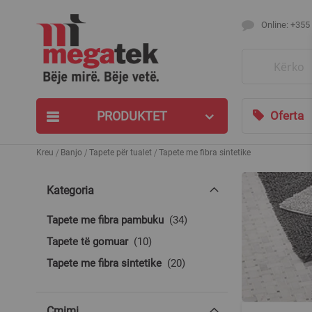
Online: +355
Search
PRODUKTET
Oferta
Kreu
Banjo
Tapete për tualet
Tapete me fibra sintetike
Kategoria
produkte
Tapete me fibra pambuku
34
produkte
Tapete të gomuar
10
produkte
Tapete me fibra sintetike
20
Çmimi