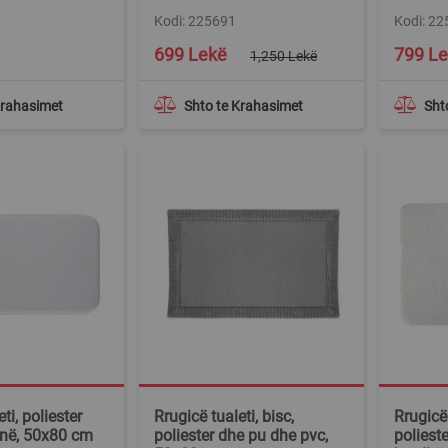
Kodi: 225691
Kodi: 2
Special
699 Lekë
799 L
1,250 Lekë
Price
Krahasimet
Shto te Krahasimet
Sht
ti, poliester
Rrugicë tualeti, bisc,
Rrugicë 
enë, 50x80 cm
poliester dhe pu dhe pvc,
polieste