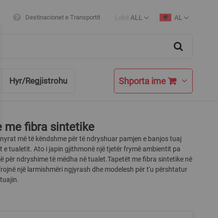
Lekë
ALL
AL
Destinacionet e Transportit
Currency
Language
Search
Shporta ime
Hyr/Regjistrohu
 me fibra sintetike
nyrat më të këndshme për të ndryshuar pamjen e banjos tuaj
t e tualetit. Ato i japin gjithmonë një tjetër frymë ambientit pa
ë për ndryshime të mëdha në tualet.Tapetët me fibra sintetike në
rojnë një larmishmëri ngjyrash dhe modelesh për t'u përshtatur
tuajin.