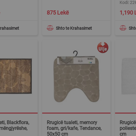
Kodi: 2
ë
875 Lekë
1,190 
Krahasimet
Shto te Krahasimet
Sht
ti, Blackflora,
Rrugicë tualeti, memory
Rrugicë 
mëngjyrëshe,
foam, gri/kafe, Tendance,
poliest
50x50 cm
cm