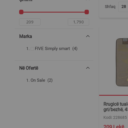
Shfaq
Marka
produkte
FIVE Simply smart
4
Në Ofertë
produkte
On Sale
2
Rrugicë tuale
gri/bezhë, 
Kodi: 228685
Special
209 Lekë