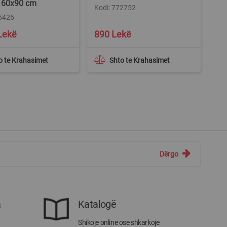
, 60x90 cm
Kodi: 772752
25426
Lekë
890 Lekë
o te Krahasimet
Shto te Krahasimet
Dërgo
a
Katalogë
Shikoje online ose shkarkoje