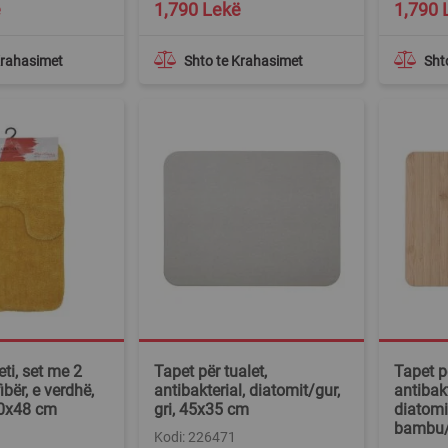
ë
1,790 Lekë
1,790 
Krahasimet
Shto te Krahasimet
Sht
eti, set me 2
Tapet për tualet,
Tapet pë
ibër, e verdhë,
antibakterial, diatomit/gur,
antibakt
0x48 cm
gri, 45x35 cm
diatom
bambu/
Kodi: 226471