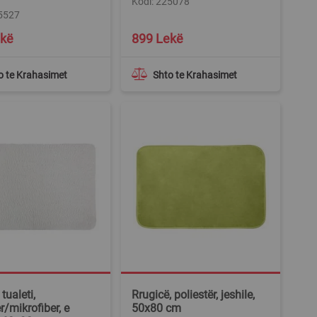
Kodi: 225078
25527
ekë
899 Lekë
o te Krahasimet
Shto te Krahasimet
tualeti,
Rrugicë, poliestër, jeshile,
r/mikrofiber, e
50x80 cm