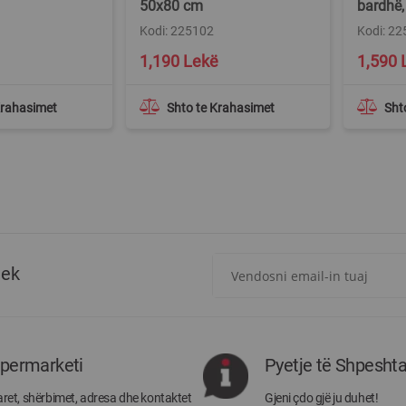
50x80 cm
bardhë
Kodi: 225102
Kodi: 2
1,190 Lekë
1,590 
Krahasimet
Shto te Krahasimet
Sht
Regjistrohuni
tek
për
më
të
rejat
rreth
ipermarketi
Pyetje të Shpesht
Megatek:
ret, shërbimet, adresa dhe kontaktet
Gjeni çdo gjë ju duhet!