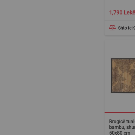
1,790 Lek
Shto te 
Rrugicë tuale
bambu, shu
50x80 cm