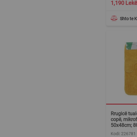
1,190 Lek
Shto te 
Rrugicë tual
copë, mikrof
50x48cm; 8
Kodi: 226781