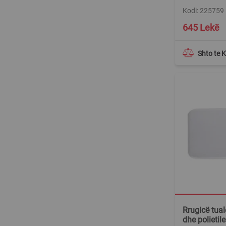
Kodi: 225759
645 Lekë
Shto te 
Rrugicë tuale
dhe polietil