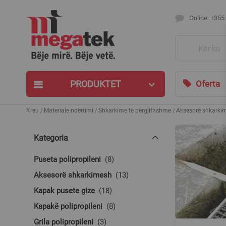
Online: +355
Search
PRODUKTET
Oferta
Kreu
Materiale ndërtimi
Shkarkime të përgjithshme
Aksesorë shkarki
Kategoria
produkte
Puseta polipropileni
8
produkte
Aksesorë shkarkimesh
13
produkte
Kapak pusete gize
18
produkte
Kapakë polipropileni
8
produkte
Grila polipropileni
3