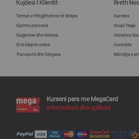
Kujdesi I Klientit
Rreth Ne
Termat e Përgjithshme të Shitjes
Karriera
Gjurmo porosinë
Grupi Teqja
Sugjerime dhe Ankesa
Iniciativa Soc
Si të blejmë online
Kontakte
Transporti dhe Dërgesa
Mbrojtja e pr
Kurseni para me MegaCard
Informohuni dhe aplikoni