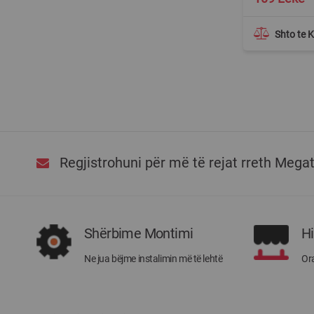
Price
Shto te 
Regjistrohuni për më të rejat rreth Mega
Shërbime Montimi
H
Ne jua bëjme instalimin më të lehtë
Ora