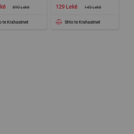
Special
ekë
129 Lekë
890 Lekë
145 Lekë
Price
o te Krahasimet
Shto te Krahasimet