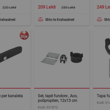
Special
Special
209 Lekë
249 L
220 Lekë
250 Lekë
Price
Price
Krahasimet
Shto te Krahasimet
Sht
e per kanaleta
Set, tapë fundore , Aco,
Tapa fu
polipropilen, 12x13 cm
Kodi: 31
Kodi: 331872