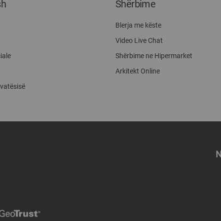
sh
Shërbime
Blerja me këste
Video Live Chat
iale
Shërbime ne Hipermarket
Arkitekt Online
ivatësisë
N