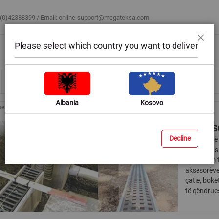
 (0)42388399 / Email:
online-support@megateksa.com
Please select which country you want to deliver
Mbyll
Bli sipas ambientit
Blog & Ide
Ndihmë & Këshilla
Albania
Kosovo
mesh
Akses
Decline
Në mënyrë q
të mirë të 
ndryshëm të
aksesorëve 
çatie, boke
të qëndru