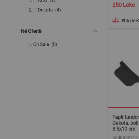
produkt
ACO
1
250 Lekë
produkte
Dakota
4
Shto te 
Në Ofertë
produkte
On Sale
8
Tapë fundor
Dakota, poli
3.5x10 cm
Kodi: 332818