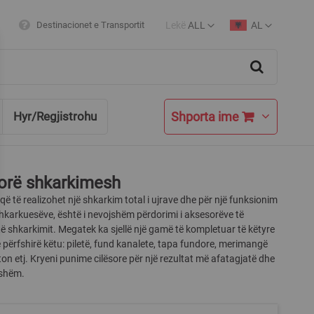
Lekë
ALL
AL
Destinacionet e Transportit
Currency
Language
Search
Shporta ime
Hyr/Regjistrohu
orë shkarkimesh
ë të realizohet një shkarkim total i ujrave dhe për një funksionim
shkarkuesëve, është i nevojshëm përdorimi i aksesorëve të
 shkarkimit. Megatek ka sjellë një gamë të kompletuar të këtyre
përfshirë këtu: piletë, fund kanalete, tapa fundore, merimangë
ton etj. Kryeni punime cilësore për një rezultat më afatagjatë dhe
eshëm.