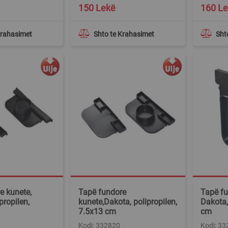
150 Lekë
160 L
Krahasimet
Shto te Krahasimet
Sht
e kunete,
Tapë fundore
Tapë fu
propilen,
kunete,Dakota, polipropilen,
Dakota,
7.5x13 cm
cm
Kodi: 332820
Kodi: 3