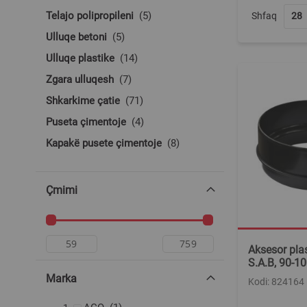
produkte
Telajo polipropileni
5
Shfaq
produkte
Ulluqe betoni
5
produkte
Ulluqe plastike
14
produkte
Zgara ulluqesh
7
produkte
Shkarkime çatie
71
produkte
Puseta çimentoje
4
produkte
Kapakë pusete çimentoje
8
Çmimi
Aksesor plas
S.A.B, 90-10
Marka
Kodi: 824164