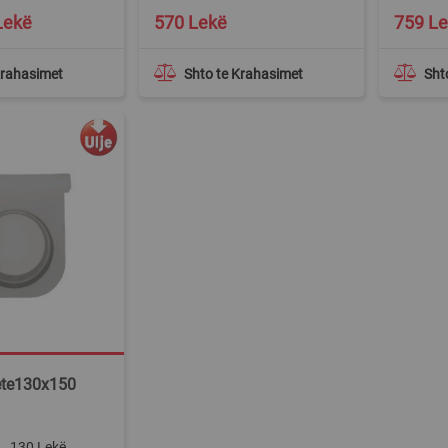
Special
Lekë
570 Lekë
759 L
Price
Krahasimet
Shto te Krahasimet
Sht
ete130x150
130 Lekë