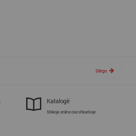
Dërgo
a
Katalogë
Shikoje online ose shkarkoje