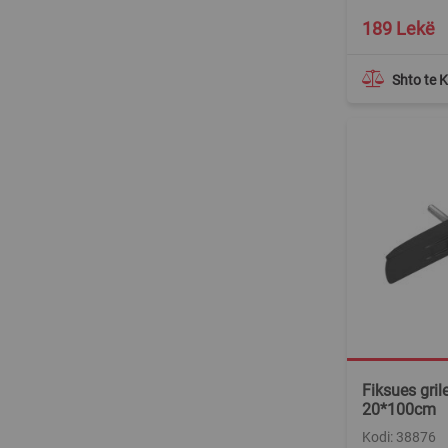
Special
189 Lekë
Price
Shto te 
Fiksues gril
20*100cm
Kodi: 38876