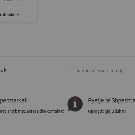
Krahasimet
Regjistrohuni
tek
për
më
të
rejat
rreth
ipermarketi
Pyetje të Shpesht
Megatek:
ret, shërbimet, adresa dhe kontaktet
Gjeni çdo gjë ju duhet!