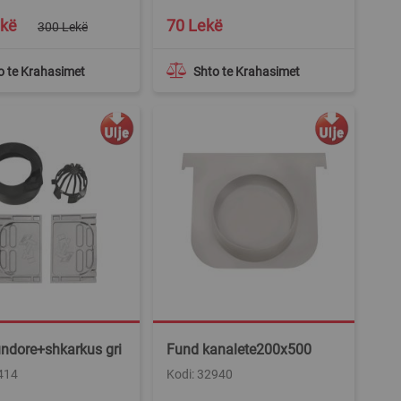
ekë
70 Lekë
300 Lekë
o te Krahasimet
Shto te Krahasimet
ndore+shkarkus gri
Fund kanalete200x500
414
Kodi: 32940