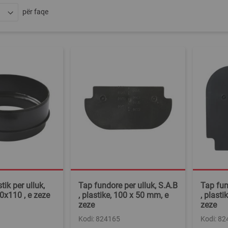
për faqe
tik per ulluk,
Tap fundore per ulluk, S.A.B
Tap fun
0x110 , e zeze
, plastike, 100 x 50 mm, e
, plast
zeze
zeze
Kodi: 824165
Kodi: 8