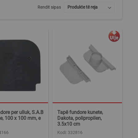
Rendit sipas
dore per ulluk, S.A.B
Tapë fundore kunete,
ike, 100 x 100 mm, e
Dakota, polipropilen,
3.5x10 cm
24166
Kodi: 332816