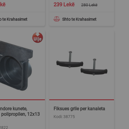
Special
ekë
239 Lekë
280 Lekë
Price
o te Krahasimet
Shto te Krahasimet
ndore kunete,
Fiksues grile per kanaleta
 polipropilen, 12x13
Kodi: 38775
32822