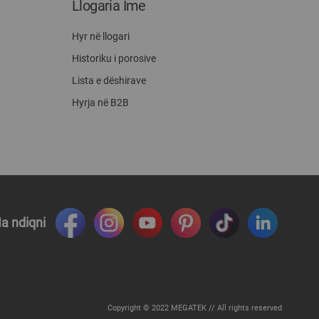
Llogaria Ime
Hyr në llogari
Historiku i porosive
Lista e dëshirave
Hyrja në B2B
a ndiqni
Copyright © 2022 MEGATEK // All rights reserved