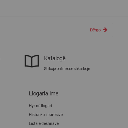
Dërgo
a
Katalogë
Shikoje online ose shkarkoje
Llogaria Ime
Hyr në llogari
Historiku i porosive
Lista e dëshirave