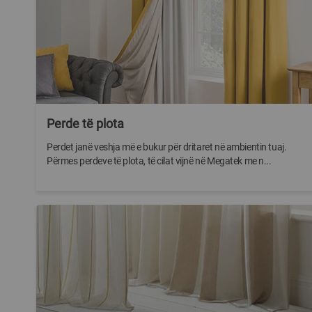
Perde të plota
Perdet janë veshja më e bukur për dritaret në ambientin tuaj.
Përmes perdeve të plota, të cilat vijnë në Megatek me n...