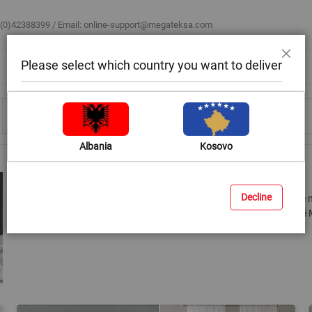
 (0)42388399 / Email:
online-support@megateksa.com
Please select which country you want to deliver
Mbyll
Bli sipas ambientit
Blog & Ide
Ndihmë & Këshilla
Albania
Kosovo
Perde
Decline
Perdet janë një element dekorues dhe mbrojtës që integrojnë ose n
brendshme. Modelet dhe materialet e ndryshme që do të gjeni në Me
të këndshëm në shtëpinë apo biznesin tuaj.