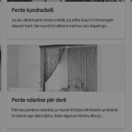
Perde kundradielli
Aq sa i dëshirojmë rrezet e diellit, aq edhe duam t'i shmangim
shpesh herë. Ne mund të ndihemi mirë kur ato depërtojn...
Perde ndarëse për derë
Përmes perdeve ndarëse, ju mund të krijoni lehtësisht ambiente
të ndara nga njëra tjetra, duke siguruar kështu dhe pr...