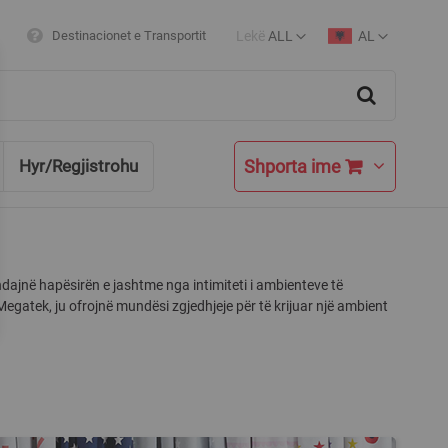
Lekë
ALL
AL
Destinacionet e Transportit
Currency
Language
Search
Shporta ime
Hyr/Regjistrohu
dajnë hapësirën e jashtme nga intimiteti i ambienteve të
gatek, ju ofrojnë mundësi zgjedhjeje për të krijuar një ambient