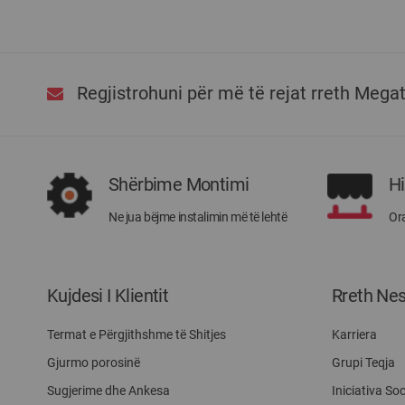
Regjistrohuni për më të rejat rreth Mega
Shërbime Montimi
H
Ne jua bëjme instalimin më të lehtë
Ora
Kujdesi I Klientit
Rreth Ne
Termat e Përgjithshme të Shitjes
Karriera
Gjurmo porosinë
Grupi Teqja
Sugjerime dhe Ankesa
Iniciativa Soc