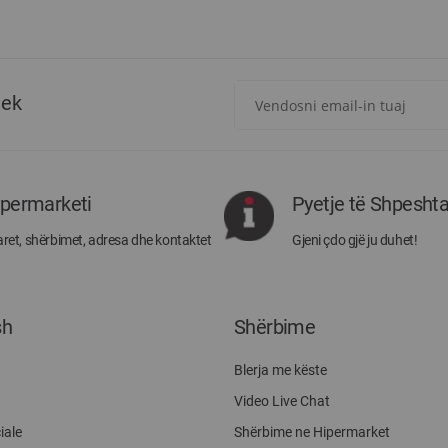
Regjistrohuni
tek
për
më
të
rejat
rreth
ipermarketi
Pyetje të Shpesht
Megatek:
ret, shërbimet, adresa dhe kontaktet
Gjeni çdo gjë ju duhet!
sh
Shërbime
Blerja me këste
Video Live Chat
iale
Shërbime ne Hipermarket