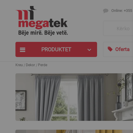
Online: +355
Search
PRODUKTET
Oferta
Kreu
Dekor
Perde