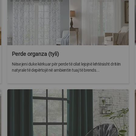
Perde organza (tyli)
Nëse jeni duke kërkuar për perde të cilat lejojnë lehtësisht dritën
natyrale të depërtojë në ambientin tuaj të brends...