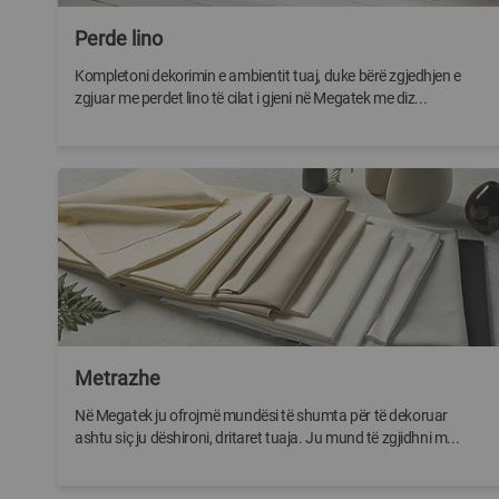
Perde lino
Kompletoni dekorimin e ambientit tuaj, duke bërë zgjedhjen e
zgjuar me perdet lino të cilat i gjeni në Megatek me diz...
Metrazhe
Në Megatek ju ofrojmë mundësi të shumta për të dekoruar
ashtu siç ju dëshironi, dritaret tuaja. Ju mund të zgjidhni m...