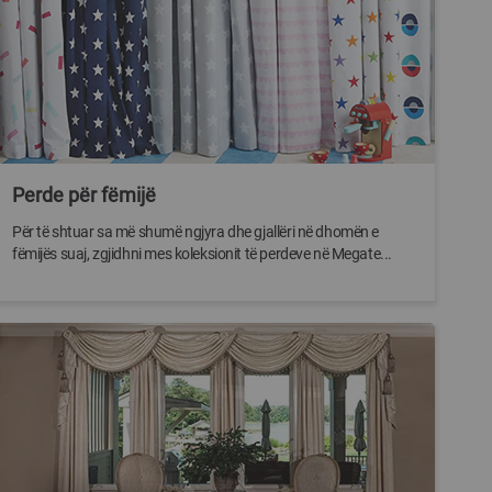
Perde për fëmijë
Për të shtuar sa më shumë ngjyra dhe gjallëri në dhomën e
fëmijës suaj, zgjidhni mes koleksionit të perdeve në Megate...