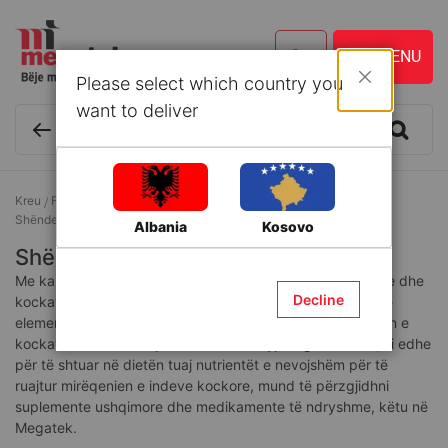
Please select which country you
Mbyll
want to deliver
Kreu
Farmaci
Artikuj shëndetësorë farmaceutikë
Shëndeti i kockave dhe i nyjeve
Albania
Kosovo
Shëndeti i kockave dhe i nyjeve
Me kalimin e kohës, prodhimi i kolagjenit në organizëm bie dhe
Decline
kockat dhe nyjet mund të përballen edhe me mungesën e
elementëve si kalciumi, që janë të dobishëm për shëndetin e
kockave. Për të mbrojtur kockat dhe nyjet nga dëmtimi, si edhe
për të shtuar në dietën tuaj nutrientët e nevojshëm për të
ruajtur mirëqenien e indeve kockore, mund të përzgjidhni
suplemente ushqimore dhe medikamente të ndryshme, këtu në
Megatek.