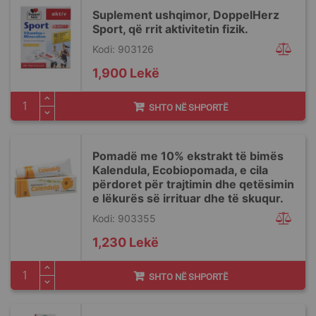
Suplement ushqimor, DoppelHerz
Sport, që rrit aktivitetin fizik.
Kodi: 903126
1,900 Lekë
SHTO NË SHPORTË
Pomadë me 10% ekstrakt të bimës
Kalendula, Ecobiopomada, e cila
përdoret për trajtimin dhe qetësimin
e lëkurës së irrituar dhe të skuqur.
Kodi: 903355
1,230 Lekë
SHTO NË SHPORTË