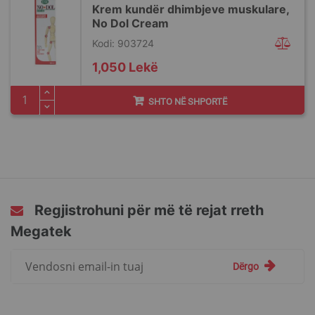
Krem kundër dhimbjeve muskulare,
No Dol Cream
Kodi: 903724
1,050 Lekë
SHTO NË SHPORTË
Regjistrohuni për më të rejat rreth
Megatek
Regjistrohuni
Dërgo
për
më
të