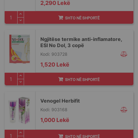
2,290 Lekë
SHTO NË SHPORTË
Ngjitëse termike anti-inflamatore,
ESI No Dol, 3 copë
Kodi: 903728
1,520 Lekë
SHTO NË SHPORTË
Venogel Herbifit
Kodi: 903168
1,000 Lekë
SHTO NË SHPORTË