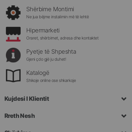
rejat
rreth
Shërbime Montimi
Megatek:
Ne jua bëjme instalimin më të lehtë
Hipermarketi
Oraret, shërbimet, adresa dhe kontaktet
Pyetje të Shpeshta
Gjeni çdo gjë ju duhet!
Katalogë
Shikoje online ose shkarkoje
Kujdesi I Klientit
Rreth Nesh