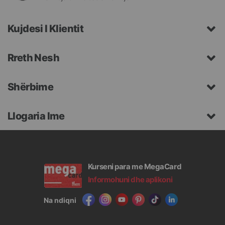
Kujdesi I Klientit
Rreth Nesh
Shërbime
Llogaria Ime
Kurseni para me MegaCard
Informohuni dhe aplikoni
Na ndiqni