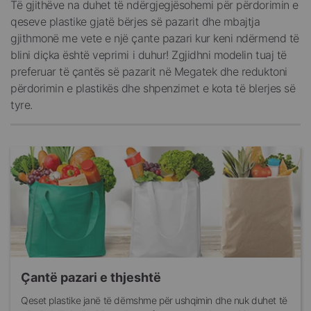
Të gjithëve na duhet të ndërgjegjësohemi për përdorimin e
qeseve plastike gjatë bërjes së pazarit dhe mbajtja
gjithmonë me vete e një çante pazari kur keni ndërmend të
blini diçka është veprimi i duhur! Zgjidhni modelin tuaj të
preferuar të çantës së pazarit në Megatek dhe reduktoni
përdorimin e plastikës dhe shpenzimet e kota të blerjes së
tyre.
Çantë pazari e thjeshtë
Qeset plastike janë të dëmshme për ushqimin dhe nuk duhet të