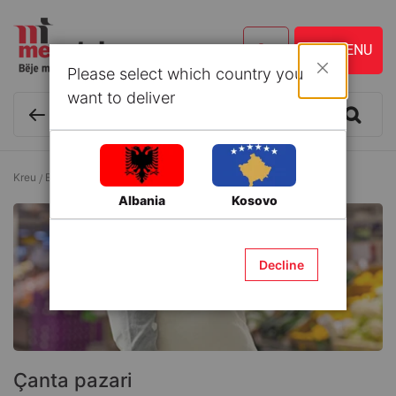
Please select which country you
Mbyll
want to deliver
Kreu
Enë kuzhine dhe Aksesorë
Çanta pazari
Albania
Kosovo
Decline
Çanta pazari