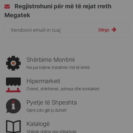
Regjistrohuni për më të rejat rreth
Megatek
Regjistrohuni
Dërgo
për
më
të
rejat
rreth
Shërbime Montimi
Megatek:
Ne jua bëjme instalimin më të lehtë
Hipermarketi
Oraret, shërbimet, adresa dhe kontaktet
Pyetje të Shpeshta
Gjeni çdo gjë ju duhet!
Katalogë
Shikoje online ose shkarkoje