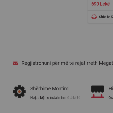
690 Lekë
Shto te 
Regjistrohuni për më të rejat rreth Mega
Shërbime Montimi
H
Ne jua bëjme instalimin më të lehtë
Ora