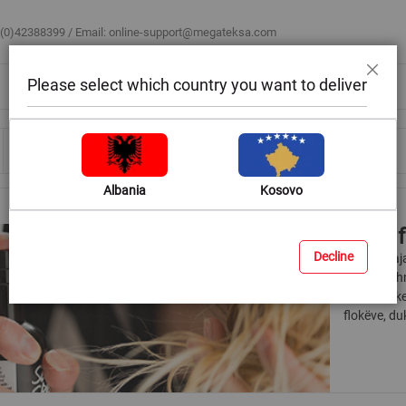
 (0)42388399 / Email:
online-support@megateksa.com
Please select which country you want to deliver
Mbyll
Bli sipas ambientit
Blog & Ide
Ndihmë & Këshilla
Albania
Kosovo
Sprai 
Decline
Flokët tua
qëndrueshmë
Megatek kem
flokëve, du