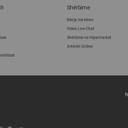
sh
Shërbime
Blerja me këste
Video Live Chat
iale
Shërbime ne Hipermarket
Arkitekt Online
ivatësisë
N