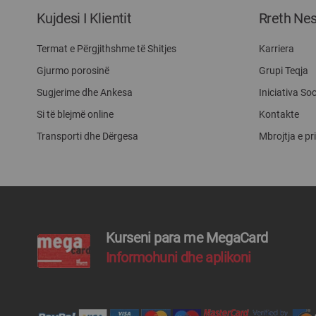
Kujdesi I Klientit
Rreth Ne
Termat e Përgjithshme të Shitjes
Karriera
Gjurmo porosinë
Grupi Teqja
Sugjerime dhe Ankesa
Iniciativa Soc
Si të blejmë online
Kontakte
Transporti dhe Dërgesa
Mbrojtja e pr
Kurseni para me MegaCard
Informohuni dhe aplikoni