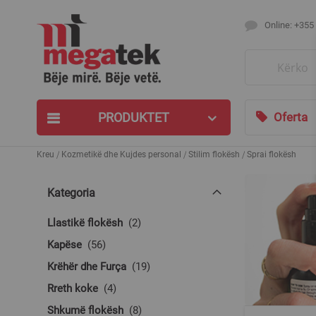
Online: +355
Search
PRODUKTET
Oferta
Kreu
Kozmetikë dhe Kujdes personal
Stilim flokësh
Sprai flokësh
Kategoria
produkte
Llastikë flokësh
2
produkte
Kapëse
56
produkte
Krëhër dhe Furça
19
produkte
Rreth koke
4
produkte
Shkumë flokësh
8