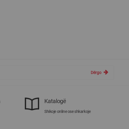
Dërgo
a
Katalogë
Shikoje online ose shkarkoje