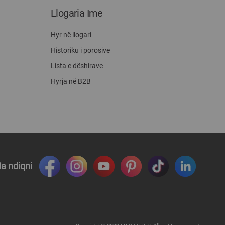
Llogaria Ime
Hyr në llogari
Historiku i porosive
Lista e dëshirave
Hyrja në B2B
a ndiqni