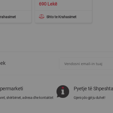
690 Lekë
Krahasimet
Shto te Krahasimet
Regjistrohuni
tek
për
më
të
rejat
rreth
ipermarketi
Pyetje të Shpesht
Megatek:
ret, shërbimet, adresa dhe kontaktet
Gjeni çdo gjë ju duhet!