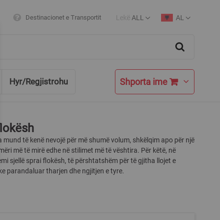
Lekë
ALL
AL
Destinacionet e Transportit
Currency
Language
Search
Shporta ime
Hyr/Regjistrohu
flokësh
ja mund të kenë nevojë për më shumë volum, shkëlqim apo për një
ri më të mirë edhe në stilimet më të vështira. Për këtë, në
i sjellë sprai flokësh, të përshtatshëm për të gjitha llojet e
ke parandaluar tharjen dhe ngjitjen e tyre.