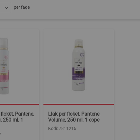
për faqe
flokët, Pantene,
Llak per floket, Pantene,
i, 250 ml, 1
Volume, 250 ml, 1 cope
Kodi: 7811216
7