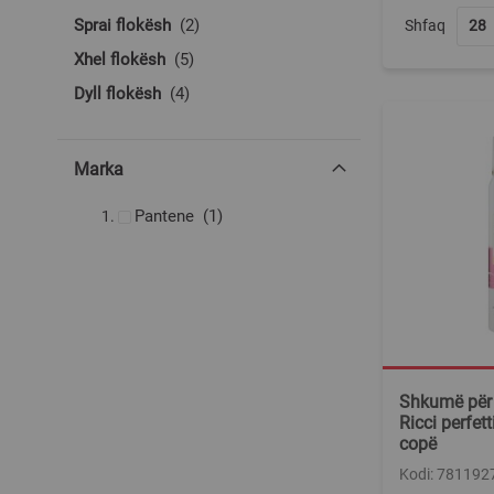
produkte
Sprai flokësh
2
Shfaq
produkte
Xhel flokësh
5
produkte
Dyll flokësh
4
Marka
produkt
Pantene
1
Shkumë për 
Ricci perfett
copë
Kodi: 781192