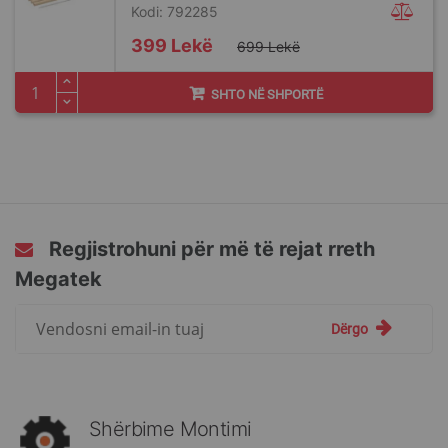
Kodi: 792285
Special
399 Lekë
699 Lekë
Price
SHTO NË SHPORTË
Regjistrohuni për më të rejat rreth
Megatek
Regjistrohuni
Dërgo
për
më
të
rejat
rreth
Shërbime Montimi
Megatek: