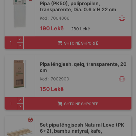
Pipa (PK50), polipropilen,
transparente, Dia. 0.6 x H 22 cm
Kodi: 7004066
Special
190 Lekë
280 Lekë
Price
SHTO NË SHPORTË
Pipa lëngjesh, qelq, transparente, 20
cm
Kodi: 7002900
150 Lekë
SHTO NË SHPORTË
Set pipa lëngjsesh Natural Love (PK
6+2), bambu natyral, kafe,