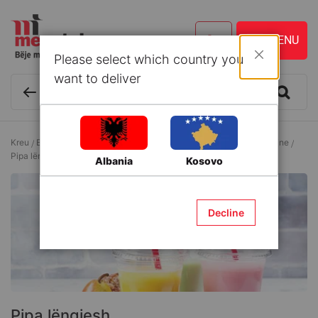
Please select which country you
Mbyll
want to deliver
Kreu
Enë kuzhine dhe Aksesorë
Aksesorë të domosdoshëm kuzhine
Pipa lëngjesh
Albania
Kosovo
Decline
Pipa lëngjesh