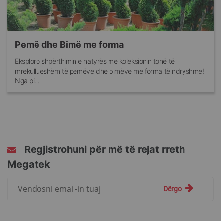
Pemë dhe Bimë me forma
Eksploro shpërthimin e natyrës me koleksionin tonë të
mrekullueshëm të pemëve dhe bimëve me forma të ndryshme!
Nga pi...
Regjistrohuni për më të rejat rreth
Megatek
Regjistrohuni
Dërgo
për
më
të