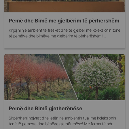
Pemë dhe Bimë me gjelbërim të përhershëm
Krijojini një ambient të freskët dhe të gjelbër me koleksionin tonë
të pemëve dhe bimëve me gjelbërim të përherëshëm!...
Pemë dhe Bimë gjetherënëse
Shpërtheni ngjyrat dhe jetën në ambientin tuaj me koleksionin
tonë të pemeve dhe bimëve gjethërenëse! Me forma të ndr...