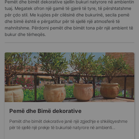
Pemët dhe bimët dekorative sjellin bukuri natyrore në ambientin
tuaj. Megatek ofron një gamë të gjerë të tyre, të përshtatshme
për çdo stil. Me kujdes për cilësinë dhe bukurinë, secila pemë
dhe bimë është e përgatitur për të sjellë një atmosferë të
mahnitshme. Përdorni pemët dhe bimët tona për një ambient të
bukur dhe tërheqës.
Pemë dhe Bimë dekorative
Pemët dhe bimët dekorative janë një zgjedhje e shkëlqyeshme
për të sjellë një prekje të bukurisë natyrore në ambienti...