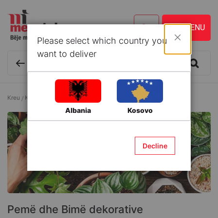
Please select which country you
Mbyll
want to deliver
Kreu
Kopshtaria
Pemë dhe Bimë dekorative
Albania
Kosovo
Decline
Pemë dhe Bimë dekorative