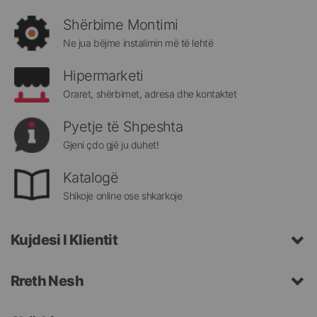
rejat
rreth
Shërbime Montimi
Megatek:
Ne jua bëjme instalimin më të lehtë
Hipermarketi
Oraret, shërbimet, adresa dhe kontaktet
Pyetje të Shpeshta
Gjeni çdo gjë ju duhet!
Katalogë
Shikoje online ose shkarkoje
Kujdesi I Klientit
Rreth Nesh