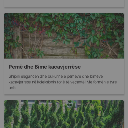
Pemë dhe Bimë kacavjerrëse
Shijoni elegancën dhe bukurinë e pemëve dhe bimëve
kacavjerrese në koleksionin tonë të veçantë! Me formën e tyre
unik...