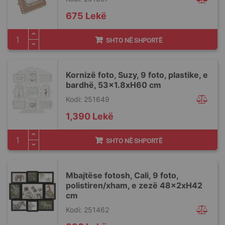
675 Lekë
SHTO NË SHPORTË
Kornizë foto, Suzy, 9 foto, plastike, e
bardhë, 53x1.8xH60 cm
Kodi: 251649
1,390 Lekë
SHTO NË SHPORTË
Mbajtëse fotosh, Cali, 9 foto,
polistiren/xham, e zezë 48x2xH42
cm
Kodi: 251462