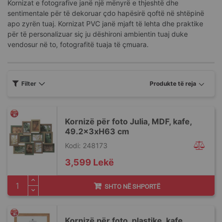
Kornizat e fotografive janë një mënyrë e thjeshtë dhe
sentimentale për të dekoruar çdo hapësirë qoftë në shtëpinë
apo zyrën tuaj. Kornizat PVC janë mjaft të lehta dhe praktike
për të personalizuar siç ju dëshironi ambientin tuaj duke
vendosur në to, fotografitë tuaja të çmuara.
Filter
Kornizë për foto Julia, MDF, kafe,
49.2x3xH63 cm
Kodi: 248173
3,599 Lekë
SHTO NË SHPORTË
Kornizë për foto, plastike, kafe,