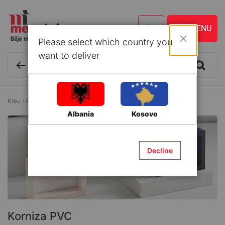
Please select which country you
Mbyll
want to deliver
Kreu
Art
Korniza fotosh dhe pikturash
Korniza PVC
Albania
Kosovo
Decline
Korniza PVC