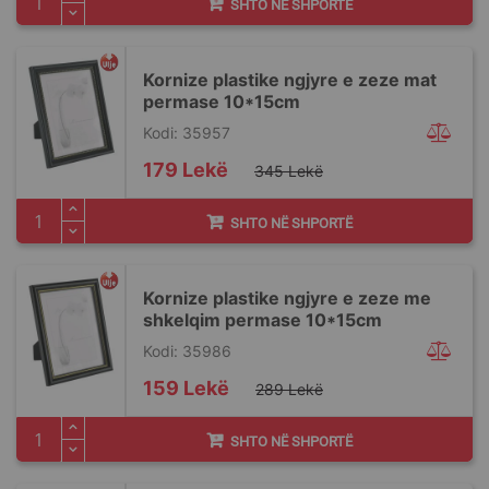
SHTO NË SHPORTË
Kornize plastike ngjyre e zeze mat
permase 10*15cm
Kodi: 35957
Special
179 Lekë
345 Lekë
Price
SHTO NË SHPORTË
Kornize plastike ngjyre e zeze me
shkelqim permase 10*15cm
Kodi: 35986
Special
159 Lekë
289 Lekë
Price
SHTO NË SHPORTË