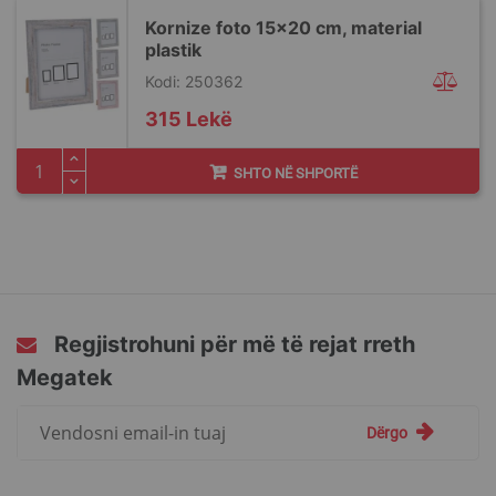
Kornize foto 15x20 cm, material
plastik
Kodi: 250362
315 Lekë
SHTO NË SHPORTË
Regjistrohuni për më të rejat rreth
Megatek
Regjistrohuni
Dërgo
për
më
të