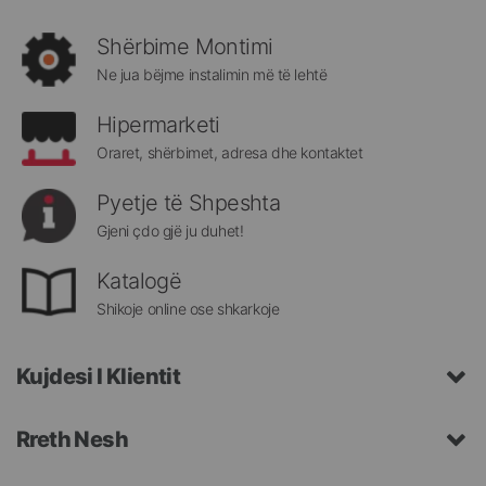
rejat
rreth
Shërbime Montimi
Megatek:
Ne jua bëjme instalimin më të lehtë
Hipermarketi
Oraret, shërbimet, adresa dhe kontaktet
Pyetje të Shpeshta
Gjeni çdo gjë ju duhet!
Katalogë
Shikoje online ose shkarkoje
Kujdesi I Klientit
Rreth Nesh