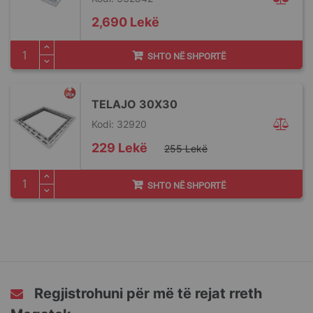
2,690 Lekë
SHTO NË SHPORTË
TELAJO 30X30
Kodi: 32920
Special
229 Lekë
255 Lekë
Price
SHTO NË SHPORTË
Regjistrohuni për më të rejat rreth