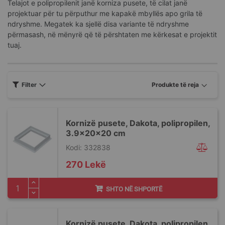
Telajot e polipropilenit janë korniza pusete, të cilat janë
projektuar për tu përputhur me kapakë mbyllës apo grila të
ndryshme. Megatek ka sjellë disa variante të ndryshme
përmasash, në mënyrë që të përshtaten me kërkesat e projektit
tuaj.
Filter
Kornizë pusete, Dakota, polipropilen,
3.9x20x20 cm
Kodi: 332838
270 Lekë
SHTO NË SHPORTË
Kornizë pusete, Dakota, polipropilen,