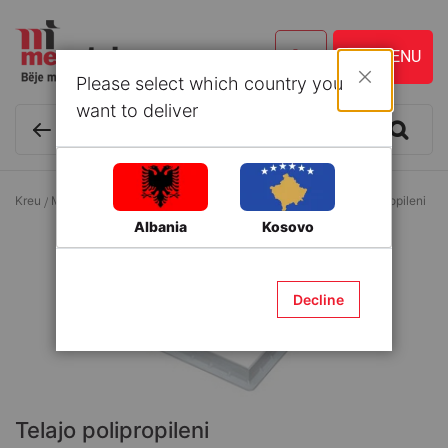
Please select which country you
Mbyll
want to deliver
Kreu
Materiale ndërtimi
Shkarkime të përgjithshme
Telajo polipropileni
Albania
Kosovo
Decline
Telajo polipropileni