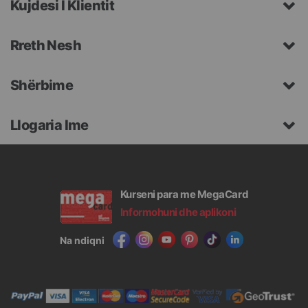
Kujdesi I Klientit
Rreth Nesh
Shërbime
Llogaria Ime
Kurseni para me MegaCard
Informohuni dhe aplikoni
Na ndiqni