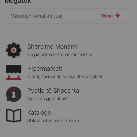
Megatek
Regjistrohuni
Dërgo
për
më
të
rejat
rreth
Shërbime Montimi
Megatek:
Ne jua bëjme instalimin më të lehtë
Hipermarketi
Oraret, shërbimet, adresa dhe kontaktet
Pyetje të Shpeshta
Gjeni çdo gjë ju duhet!
Katalogë
Shikoje online ose shkarkoje