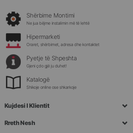
të
rejat
rreth
Shërbime Montimi
Megatek:
Ne jua bëjme instalimin më të lehtë
Hipermarketi
Oraret, shërbimet, adresa dhe kontaktet
Pyetje të Shpeshta
Gjeni çdo gjë ju duhet!
Katalogë
Shikoje online ose shkarkoje
Kujdesi I Klientit
Rreth Nesh