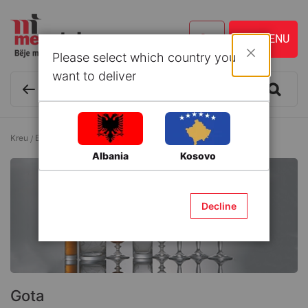
Please select which country you
Mbyll
want to deliver
Kreu
Enë kuzhine dhe Aksesorë
Gota
Albania
Kosovo
Decline
Gota