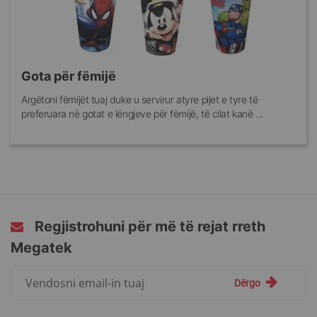
Gota për fëmijë
Argëtoni fëmijët tuaj duke u servirur atyre pijet e tyre të
preferuara në gotat e lëngjeve për fëmijë, të cilat kanë ...
Regjistrohuni për më të rejat rreth
Megatek
Regjistrohuni
Dërgo
për
më