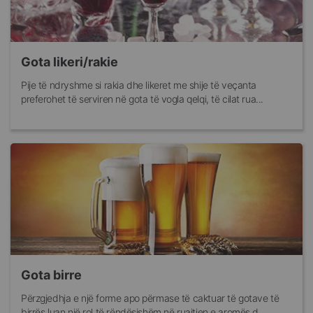
Gota likeri/rakie
Pije të ndryshme si rakia dhe likeret me shije të veçanta
preferohet të serviren në gota të vogla qelqi, të cilat rua...
Gota birre
Përzgjedhja e një forme apo përmase të caktuar të gotave të
birrës luan një rol të rëndësishëm në ruajtjen e aromës d...