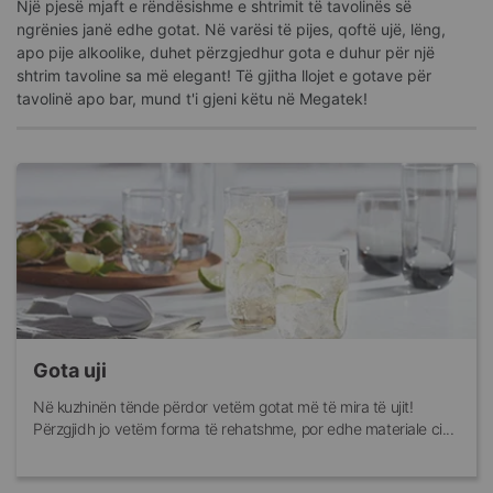
Një pjesë mjaft e rëndësishme e shtrimit të tavolinës së
ngrënies janë edhe gotat. Në varësi të pijes, qoftë ujë, lëng,
apo pije alkoolike, duhet përzgjedhur gota e duhur për një
shtrim tavoline sa më elegant! Të gjitha llojet e gotave për
tavolinë apo bar, mund t'i gjeni këtu në Megatek!
Gota uji
Në kuzhinën tënde përdor vetëm gotat më të mira të ujit!
Përzgjidh jo vetëm forma të rehatshme, por edhe materiale ci...