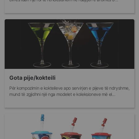
Gota pije/kokteili
Për kompozimin e kokteileve apo servirjen e pijeve të ndryshme,
mund të zgjidhni një nga modelet e koleksioneve më el...