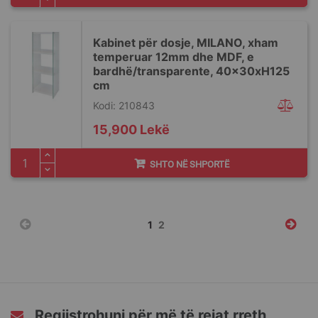
Kabinet për dosje, MILANO, xham
temperuar 12mm dhe MDF, e
bardhë/transparente, 40x30xH125
cm
Kodi: 210843
15,900 Lekë
SHTO NË SHPORTË
Faqja
You're
Faqja
1
2
currently
reading
page
Regjistrohuni për më të rejat rreth