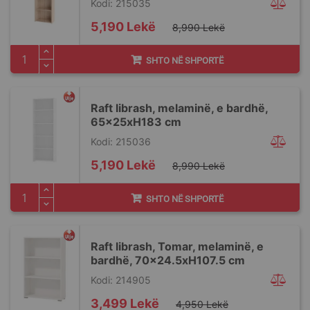
Kodi: 215035
Special
5,190 Lekë
8,990 Lekë
Price
SHTO NË SHPORTË
Raft librash, melaminë, e bardhë,
65x25xH183 cm
Kodi: 215036
Special
5,190 Lekë
8,990 Lekë
Price
SHTO NË SHPORTË
Raft librash, Tomar, melaminë, e
bardhë, 70x24.5xH107.5 cm
Kodi: 214905
Special
3,499 Lekë
4,950 Lekë