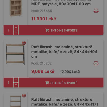
MDF, natyrale, 80x30xH160 cm
Kodi: 215466
11,990 Lekë
SHTO NË SHPORTË
Raft librash, melaminë, strukturë
metalike, kafe/ e zezë, 84x44xH94
cm
Kodi: 215262
Special
9,099 Lekë
12,990 Lekë
Price
SHTO NË SHPORTË
Raft librash, melaminë, strukturë
metalike, kafe/ e zezë, 84x44xH171