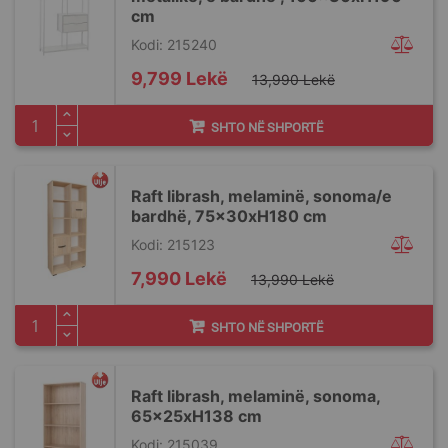
cm
Kodi: 215240
Special
9,799 Lekë
13,990 Lekë
Price
SHTO NË SHPORTË
Raft librash, melaminë, sonoma/e
bardhë, 75x30xH180 cm
Kodi: 215123
Special
7,990 Lekë
13,990 Lekë
Price
SHTO NË SHPORTË
Raft librash, melaminë, sonoma,
65x25xH138 cm
Kodi: 215039