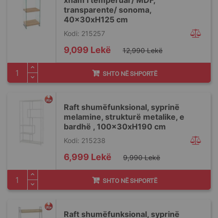
xham I temperuar/ MDF,
transparente/ sonoma,
40x30xH125 cm
Kodi: 215257
Special
9,099 Lekë
12,990 Lekë
Price
SHTO NË SHPORTË
Raft shumëfunksional, syprinë
melamine, strukturë metalike, e
bardhë , 100x30xH190 cm
Kodi: 215238
Special
6,999 Lekë
9,990 Lekë
Price
SHTO NË SHPORTË
Raft shumëfunksional, syprinë