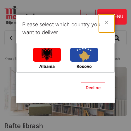
Please select which country you
Mbyll
want to deliver
Kreu
Mobilim i brendshëm
Mobilje për zyrë dhe studim
Rafte librash
Albania
Kosovo
Decline
Rafte librash