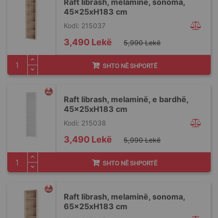
Raft librash, melaminë, sonoma,
45x25xH183 cm
Kodi: 215037
Special
3,490 Lekë
5,990 Lekë
Price
SHTO NË SHPORTË
Raft librash, melaminë, e bardhë,
45x25xH183 cm
Kodi: 215038
Special
3,490 Lekë
5,990 Lekë
Price
SHTO NË SHPORTË
Raft librash, melaminë, sonoma,
65x25xH183 cm