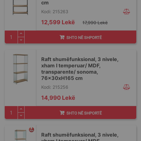
cm
Kodi: 215263
Special
12,599 Lekë
17,990 Lekë
Price
SHTO NË SHPORTË
Raft shumëfunksional, 3 nivele,
xham I temperuar/ MDF,
transparente/ sonoma,
76x30xH165 cm
Kodi: 215256
14,990 Lekë
SHTO NË SHPORTË
Raft shumëfunksional, 3 nivele,