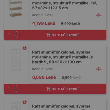
melamine, strukturë metalike, lisi,
67x32xH123.5 cm
Kodi: 215233
Special
4,199 Lekë
5,990 Lekë
Price
SHTO NË SHPORTË
Raft shumëfunksional, syprinë
melamine, strukturë metalike, e
bardhë , 80x30xH190 cm
Kodi: 215239
Special
6,699 Lekë
9,590 Lekë
Price
SHTO NË SHPORTË
Raft shumëfunksional, syprinë