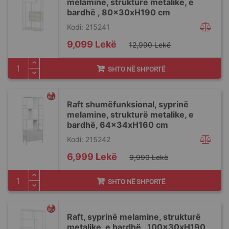
melamine, strukturë metalike, e
bardhë , 80x30xH190 cm
Kodi: 215241
Special
9,099 Lekë
12,990 Lekë
Price
SHTO NË SHPORTË
Raft shumëfunksional, syprinë
melamine, strukturë metalike, e
bardhë, 64x34xH160 cm
Kodi: 215242
Special
6,999 Lekë
9,990 Lekë
Price
SHTO NË SHPORTË
Raft, syprinë melamine, strukturë
metalike, e bardhë , 100x30xH190