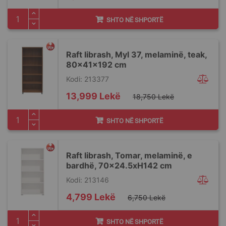
Price
SHTO NË SHPORTË
Raft librash, Myl 37, melaminë, teak,
80x41x192 cm
Kodi: 213377
Special
13,999 Lekë
18,750 Lekë
Price
SHTO NË SHPORTË
Raft librash, Tomar, melaminë, e
bardhë, 70x24.5xH142 cm
Kodi: 213146
Special
4,799 Lekë
6,750 Lekë
Price
SHTO NË SHPORTË