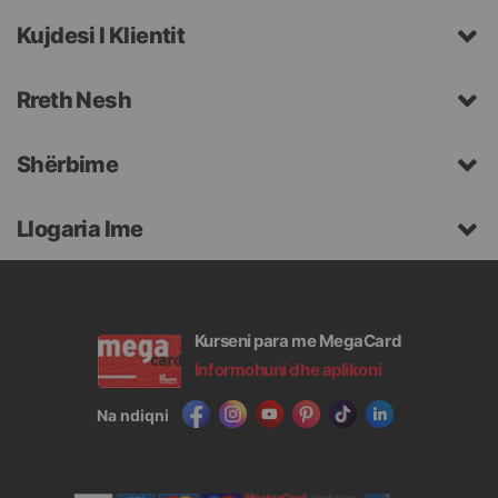
Kujdesi I Klientit
Rreth Nesh
Shërbime
Llogaria Ime
Kurseni para me MegaCard
Informohuni dhe aplikoni
Na ndiqni