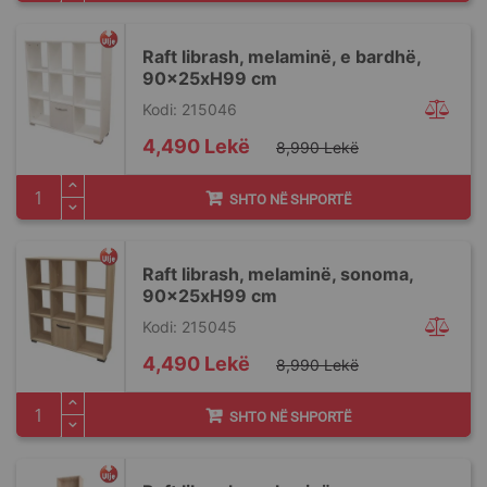
Raft librash, melaminë, e bardhë,
90x25xH99 cm
Kodi: 215046
Special
4,490 Lekë
8,990 Lekë
Price
SHTO NË SHPORTË
Raft librash, melaminë, sonoma,
90x25xH99 cm
Kodi: 215045
Special
4,490 Lekë
8,990 Lekë
Price
SHTO NË SHPORTË