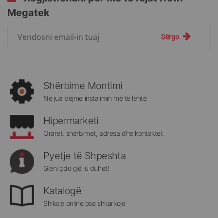
Megatek
Regjistrohuni
Dërgo
për
më
të
rejat
rreth
Shërbime Montimi
Megatek:
Ne jua bëjme instalimin më të lehtë
Hipermarketi
Oraret, shërbimet, adresa dhe kontaktet
Pyetje të Shpeshta
Gjeni çdo gjë ju duhet!
Katalogë
Shikoje online ose shkarkoje