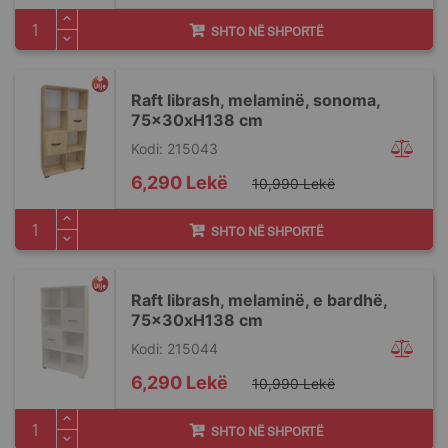
SHTO NË SHPORTË
Raft librash, melaminë, sonoma,
75x30xH138 cm
Kodi: 215043
Special
6,290 Lekë
10,990 Lekë
Price
SHTO NË SHPORTË
Raft librash, melaminë, e bardhë,
75x30xH138 cm
Kodi: 215044
Special
6,290 Lekë
10,990 Lekë
Price
SHTO NË SHPORTË