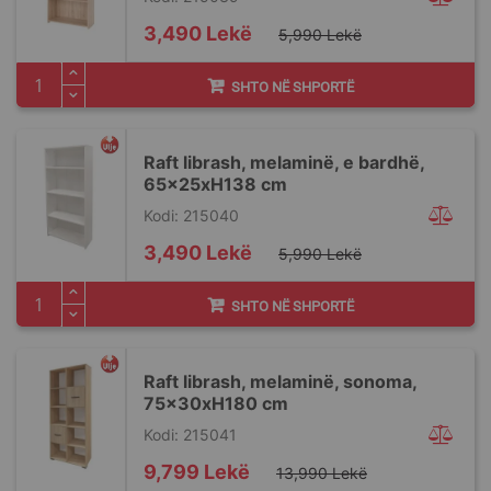
Special
3,490 Lekë
5,990 Lekë
Price
SHTO NË SHPORTË
Raft librash, melaminë, e bardhë,
65x25xH138 cm
Kodi: 215040
Special
3,490 Lekë
5,990 Lekë
Price
SHTO NË SHPORTË
Raft librash, melaminë, sonoma,
75x30xH180 cm
Kodi: 215041
Special
9,799 Lekë
13,990 Lekë
Price