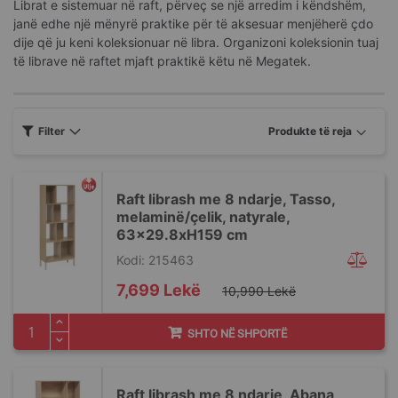
Librat e sistemuar në raft, përveç se një arredim i këndshëm,
janë edhe një mënyrë praktike për të aksesuar menjëherë çdo
dije që ju keni koleksionuar në libra. Organizoni koleksionin tuaj
të librave në raftet mjaft praktikë këtu në Megatek.
Filter
Raft librash me 8 ndarje, Tasso,
melaminë/çelik, natyrale,
63x29.8xH159 cm
Kodi: 215463
Special
7,699 Lekë
10,990 Lekë
Price
SHTO NË SHPORTË
Raft librash me 8 ndarje, Abana,