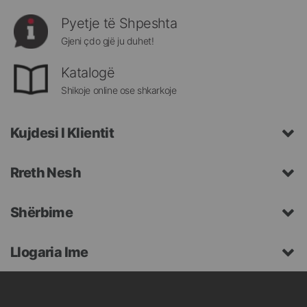
Pyetje të Shpeshta
Gjeni çdo gjë ju duhet!
Katalogë
Shikoje online ose shkarkoje
Kujdesi I Klientit
Rreth Nesh
Shërbime
Llogaria Ime