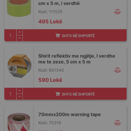
cm x 5 m, i verdhë
Kodi: 111525
495 Lekë
SHTO NË SHPORTË
Shirit reflektiv me ngjitje, I verdhe
me te zeze, 5 cm x 5 m
Kodi: 601540
590 Lekë
SHTO NË SHPORTË
70mmx200m warning tape
Kodi: 75319