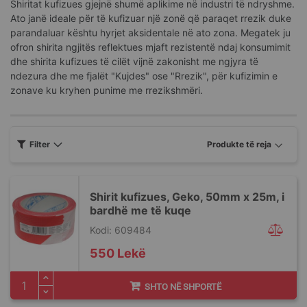
Shiritat kufizues gjejnë shumë aplikime në industri të ndryshme.
Ato janë ideale për të kufizuar një zonë që paraqet rrezik duke
parandaluar kështu hyrjet aksidentale në ato zona. Megatek ju
ofron shirita ngjitës reflektues mjaft rezistentë ndaj konsumimit
dhe shirita kufizues të cilët vijnë zakonisht me ngjyra të
ndezura dhe me fjalët "Kujdes" ose "Rrezik", për kufizimin e
zonave ku kryhen punime me rrezikshmëri.
Filter
Shirit kufizues, Geko, 50mm x 25m, i
bardhë me të kuqe
Kodi: 609484
550 Lekë
SHTO NË SHPORTË