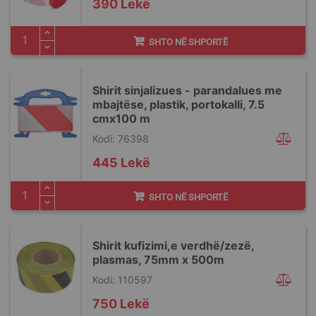
390 Lekë
SHTO NË SHPORTË
Shirit sinjalizues - parandalues me
mbajtëse, plastik, portokalli, 7.5
cmx100 m
Kodi: 76398
445 Lekë
SHTO NË SHPORTË
Shirit kufizimi,e verdhë/zezë,
plasmas, 75mm x 500m
Kodi: 110597
750 Lekë