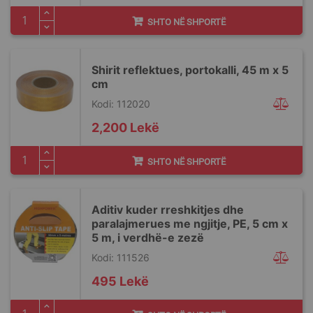
SHTO NË SHPORTË
Shirit reflektues, portokalli, 45 m x 5
cm
Kodi: 112020
2,200 Lekë
SHTO NË SHPORTË
Aditiv kuder rreshkitjes dhe
paralajmerues me ngjitje, PE, 5 cm x
5 m, i verdhë-e zezë
Kodi: 111526
495 Lekë