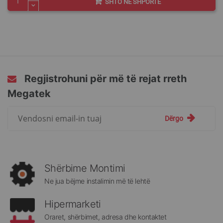
SHTO NË SHPORTË
Regjistrohuni për më të rejat rreth
Megatek
Regjistrohuni
Dërgo
për
më
të
rejat
rreth
Shërbime Montimi
Megatek:
Ne jua bëjme instalimin më të lehtë
Hipermarketi
Oraret, shërbimet, adresa dhe kontaktet